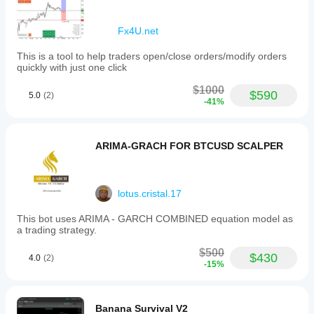
Фильтр по сессиям
 Capital you cannot afford to lose
Fx4U.net
 Traders who panic during temporary corrections
 Anyone expecting unrealistic monthly returns
This is a tool to help traders open/close orders/modify orders
quickly with just one click
 Sub-$5,000 accounts (insufficient margin)
$1000
$590
5.0
(2)
-41%
ACCOUNT REQUIREMENTS
ARIMA-GRACH FOR BTCUSD SCALPER
• Minimum Account Size: $5,000 USD
• Recommended Account Size: $10,000+ USD
lotus.cristal.17
• Leverage: 1:500
This bot uses ARIMA - GARCH COMBINED equation model as
• Broker Type: ECN/Raw spread (IC Markets 
a trading strategy.
recommended)
$500
• Spread: Low spread environment essential
$430
4.0
(2)
-15%
• Swap-Free: Strongly Recommended (Gold overnight 
costs)
Banana Survival V2
• Account Type: Hedging account required