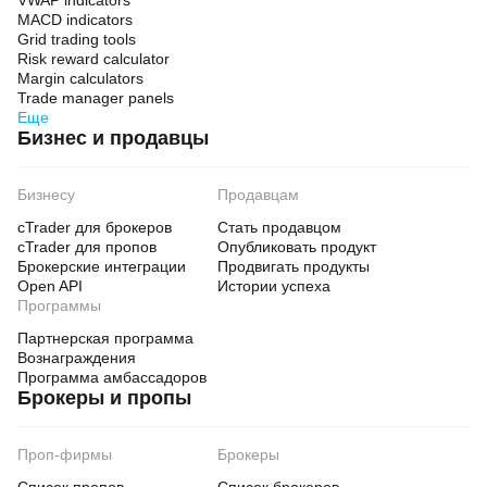
VWAP indicators
MACD indicators
Grid trading tools
Weekly Bias System:
Risk reward calculator
Margin calculators
• Use Weekly Bias: Yes
Trade manager panels
• Bias Fast EMA: 20
Еще
Бизнес и продавцы
• Bias Slow EMA: 50
• Bias ADX Weak: 20.0
Бизнесу
Продавцам
• Bias ADX Strong: 30.0
cTrader для брокеров
Стать продавцом
• Bias ATR Lookback: 20
cTrader для пропов
Опубликовать продукт
Брокерские интеграции
Продвигать продукты
• Bias BB Period: 20
Open API
Истории успеха
Программы
• Bias BB StdDev: 2.0
Партнерская программа
• Bias BB Lookback: 20
Вознаграждения
• Bias Compression Mult: 0.8
Программа амбассадоров
Брокеры и пропы
• Bias Slope Lookback: 5
• Min Bias Confidence: 60.0%
Проп-фирмы
Брокеры