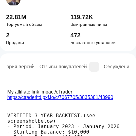
22.81M
119.72K
Торгуемый объем
Выигранные пипы
2
472
Продажи
Бесплатные установки
История версий
Отзывы покупателей
Обсуждение
My affiliate link Impact/cTrader  
https://ctraderltd.pxf.io/c/7067705/3835381/43990
VERIFIED 3-YEAR BACKTEST:(see 
screenshotbelow)
- Period: January 2023 - January 2026
- Starting Balance: $10,000