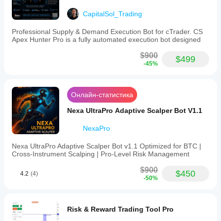
Управление рисками
Модель
CapitalSol_Trading
риска
SUITABLE FOR
Динамическая
Professional Supply & Demand Execution Bot for cTrader. CS
Apex Hunter Pro is a fully automated execution bot designed
Фиксированный процент риска
Фиксированный размер
$900
✅ Traders who prefer LOW drawdown strategies
$499
-45%
На основе волатильности
✅ Account size: $5,000 minimum (recommended 
$10,000+)
Поддерживаемые
типы ордеров
Онлайн-статистика
✅ H4 timeframe traders
Рыночный
Nexa UltraPro Adaptive Scalper Bot V1.1
✅ Disciplined grid trading enthusiasts
Макс.
✅ Long-term portfolio diversification
количество
NexaPro
(лоты)
✅ Risk-conscious investors
2
Nexa UltraPro Adaptive Scalper Bot v1.1 Optimized for BTC |
Cross‑Instrument Scalping | Pro‑Level Risk Management
✅ Traders who value steady, controlled growth
Поддерживаемые
инструменты
$900
$450
4.2
(4)
управления
-50%
риском
 NOT SUITABLE FOR
Стоп-лосс
Тейк-профит
Стоп-лосс на уровень средств
Risk & Reward Trading Tool Pro
 Aggressive scalpers (this is H4, not M5)
Лимит просадки баланса