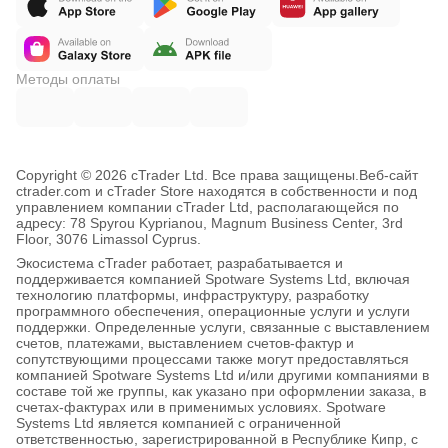
• EMA slope settings (trend filter)
• RSI thresholds (overextension filter)
Методы оплаты
• Direction-control behavior
 OPTIMIZATION NOTES:
• Avoid changing many core settings at once
Copyright © 2026 cTrader Ltd. Все права защищены.
Веб-сайт
ctrader.com и cTrader Store находятся в собственности и под
• Any timeframe/broker/leverage change requires
управлением компании cTrader Ltd, располагающейся по
адресу: 78 Spyrou Kyprianou, Magnum Business Center, 3rd
  fresh backtesting and demo validation
Floor, 3076 Limassol Cyprus.
• Short-term results alone are insufficient
Экосистема cTrader работает, разрабатывается и
поддерживается компанией Spotware Systems Ltd, включая
• Broader historical testing strongly recommended
технологию платформы, инфраструктуру, разработку
программного обеспечения, операционные услуги и услуги
поддержки. Определенные услуги, связанные с выставлением
счетов, платежами, выставлением счетов-фактур и
✅ WHAT'S INCLUDED
сопутствующими процессами также могут предоставляться
компанией Spotware Systems Ltd и/или другими компаниями в
составе той же группы, как указано при оформлении заказа, в
счетах-фактурах или в применимых условиях. Spotware
✓ Full SafeGrid-Gold-Vanguard-Pro algorithm
Systems Ltd является компанией с ограниченной
ответственностью, зарегистрированной в Республике Кипр, с
✓ Pre-optimized parameter sets