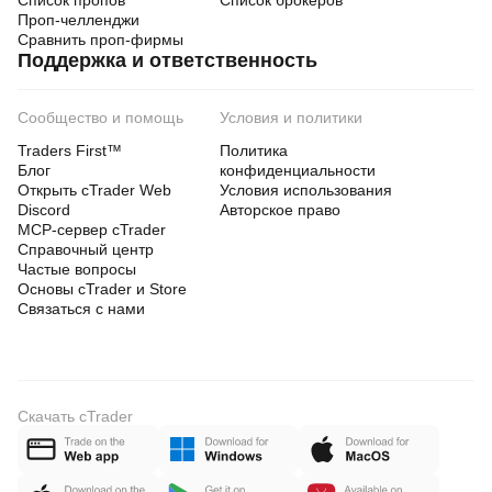
Список пропов
Список брокеров
 These parameters have been EXTENSIVELY tested 
Проп-челленджи
and
Сравнить проп-фирмы
Поддержка и ответственность
optimized. Modifications typically reduce performance.
Сообщество и помощь
Условия и политики
Any changes to timeframe, broker, or core settings
Traders First™
Политика
require fresh backtesting and demo validation.
Блог
конфиденциальности
Открыть cTrader Web
Условия использования
Discord
Авторское право
MCP-сервер cTrader
 PARAMETER GUIDANCE
Справочный центр
Частые вопросы
Основы cTrader и Store
SafeGrid-Gold-Vanguard-Pro includes important 
Связаться с нами
parameters:
• ATR step logic (grid spacing)
Скачать cTrader
• Max grid levels (risk exposure)
• Risk per level
• Basket stop (overall protection)