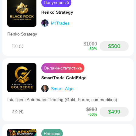
Instance:
Популярный
• Instance ID: VG01
Renko Strategy
• Direction: 0 (Auto)
MrTrades
• Direction Mode: 1
Renko Strategy
• Bias Both Action: 1
$1000
$500
3.0
(1)
-50%
Grid Configuration:
• Max Levels: 2
Онлайн-статистика
• ATR Period: 14
SmartTrade GoldEdge
• ATR Multiplier: 2.0
Smart_Algo
• Risk Per Level: 1.0%
Intelligent Automated Trading (Gold, Forex, commodities)
$990
Position Sizing:
$499
5.0
(4)
-50%
• Min Lot Size: 0.5
• Max Lot Size: 2.0
Новинка