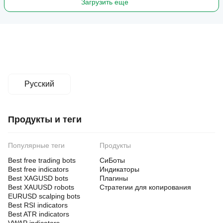
Загрузить еще
Momentum Filters:
• RSI Period: 14
• RSI Overbought: 70.0
• RSI Oversold: 30.0
Risk Management:
Русский
• Overall Target: $100,000
• Max Drawdown: 20.0%
Продукты и теги
• Basket SL %: -1.5%
• Cooldown Bars: 4
Популярные теги
Продукты
Best free trading bots
СиБоты
Best free indicators
Session Filters:
Индикаторы
Best XAGUSD bots
Плагины
• Asia Session: Enabled
Best XAUUSD robots
Стратегии для копирования
EURUSD scalping bots
• London Session: Enabled
Best RSI indicators
Best ATR indicators
• NY Session: Enabled