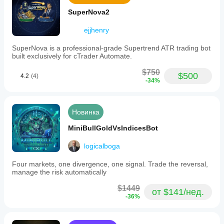
SuperNova2
 CROSS-BROKER GUIDANCE:
ejjhenry
Broker differences in pip size, tick size, pip value,
SuperNova is a professional-grade Supertrend ATR trading bot
built exclusively for cTrader Automate.
spread, commission, swap, leverage, and lot 
conventions
$750
$500
4.2
(4)
-34%
can materially affect performance. Always verify on
your own broker via backtesting and demo first.
Новинка
 RECOMMENDED PARAMETERS (Default - Tested 
MiniBullGoldVsIndicesBot
Optimal)
logicalboga
Four markets, one divergence, one signal. Trade the reversal,
Chart Settings:
manage the risk automatically
• Symbol: XAUUSD (MANDATORY)
$1449
от $141/нед.
• Timeframe: H4
-36%