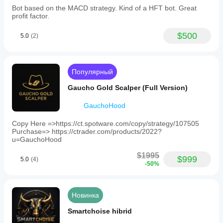
risk
Bot based on the MACD strategy. Kind of a HFT bot. Great
management,
profit factor.
emphasizing
• Trading Style: Day Trading
thorough
$500
5.0
(2)
backtesting
• Strategy Type: Grid (Disciplined)
and
demo
• Analysis Type: Technical
testing
before
• Trade Frequency: Medium
Популярный
live
deployment.
• Symbol: XAUUSD (Gold) — MANDATORY
Gaucho Gold Scalper (Full Version)
Lifetime
• Chart Period: 4 Hours (H4)
updates
GauchoHood
and
• Min Recommended Balance: $5,000
priority
Copy Here =>https://ct.spotware.com/copy/strategy/107505
support
• Risk per Trade: 1%
Purchase=> https://ctrader.com/products/2022?
are
u=GauchoHood
included.
• Backtesting Leverage: 1:500
$1995
Торговый профиль
$999
5.0
(4)
• Risk Model: Dynamic
-50%
Стиль
торговли
• Max Quantity: 2 lots
Внутридневная
• Order Types: Market
Новинка
Тип
• Risk Controls: Stop Loss | Take Profit |
стратегии
Smartchoise hibrid
Сетка ордеров
  Equity Stop Loss | Max Drawdown Limit