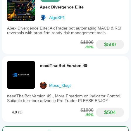
• Max Spread Pips: 80
Apex Divergence Elite
AlgoXP1
Exit Logic:
Apex Divergence Elite: A cTrader bot automating MACD & RSI
• TP ATR Multiplier: 3.0
reversals with prop-firm ready risk management tools.
• Per Trade SL Multiplier: 2.0
$1000
$500
• Partial Close: Enabled
-50%
Trend Filters:
needThaiBot Version 49
• EMA Period: 50
• EMA Slope Bars: 4
Moss_Klugt
• Min EMA Slope: 15.0
needThaiBot Version 49 , More Freedom on indicator Control,
• HTF EMA Period: 200
Suitable for more advance Pro Trader PLEASE ENJOY
• ADX Period: 14
$1000
$504
4.0
(3)
-50%
• Max ADX: 40.0