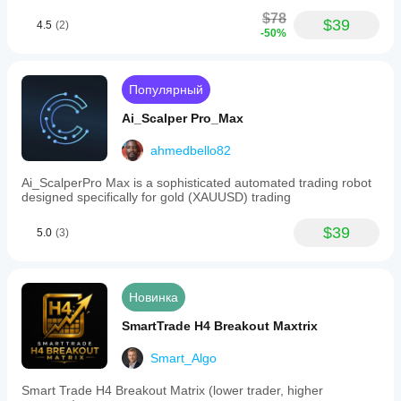
$78
$39
4.5
(2)
-50%
Популярный
Ai_Scalper Pro_Max
ahmedbello82
Ai_ScalperPro Max is a sophisticated automated trading robot
designed specifically for gold (XAUUSD) trading
$39
5.0
(3)
Новинка
SmartTrade H4 Breakout Maxtrix
Smart_Algo
Smart Trade H4 Breakout Matrix (lower trader, higher