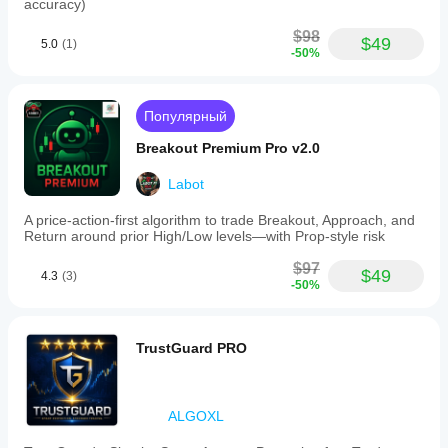
accuracy)
$98
$49
5.0
(1)
-50%
Популярный
Breakout Premium Pro v2.0
Labot
A price-action-first algorithm to trade Breakout, Approach, and
Return around prior High/Low levels—with Prop-style risk
$97
$49
4.3
(3)
-50%
TrustGuard PRO
ALGOXL