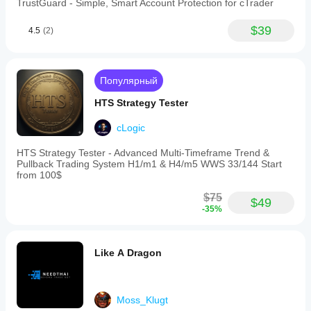
TrustGuard - Simple, Smart Account Protection for cTrader
$39
4.5
(2)
Популярный
HTS Strategy Tester
cLogic
HTS Strategy Tester - Advanced Multi-Timeframe Trend &
Pullback Trading System H1/m1 & H4/m5 WWS 33/144 Start
from 100$
$75
$49
-35%
Like A Dragon
Moss_Klugt