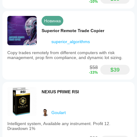
-10%
Для любой другой информации смотрите мой 
профиль.
Новинка
Superior Remote Trade Copier
superior_algorithms
Copy trades remotely from different computers with risk
management, prop firm compliance, and dynamic lot sizing.
$58
$39
-33%
NEXUS PRIME RSI
Goulart
Intelligent system, Available any instrument. Profit 12.
Drawdown 1%