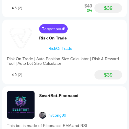
$40
$39
4.5
(2)
-3%
Популярный
Risk On Trade
RiskOnTrade
Risk On Trade | Auto Position Size Calculator | Risk & Reward
Tool | Auto Lot Size Calculator
$39
4.0
(2)
SmartBot-Fibonacci
nvcong89
This bot is made of Fibonacci, EMA and RSI.