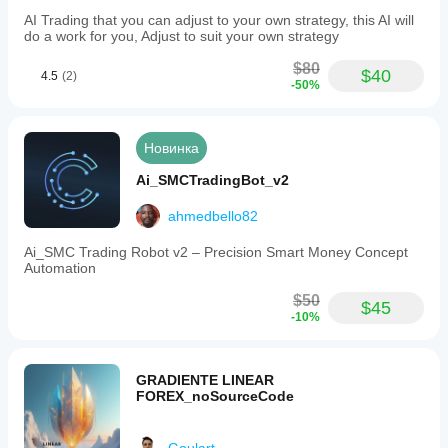
AI Trading that you can adjust to your own strategy, this AI will
do a work for you, Adjust to suit your own strategy
$80
$40
4.5
(2)
-50%
Новинка
Ai_SMCTradingBot_v2
ahmedbello82
Ai_SMC Trading Robot v2 – Precision Smart Money Concept
Automation
$50
$45
-10%
GRADIENTE LINEAR
FOREX_noSourceCode