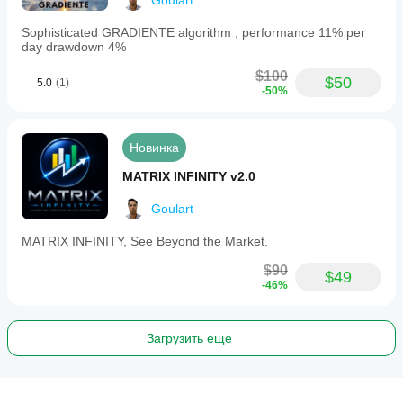
Goulart
Sophisticated GRADIENTE algorithm , performance 11% per
day drawdown 4%
$100
$50
5.0
(1)
-50%
Новинка
MATRIX INFINITY v2.0
Goulart
MATRIX INFINITY, See Beyond the Market.
$90
$49
-46%
Загрузить еще