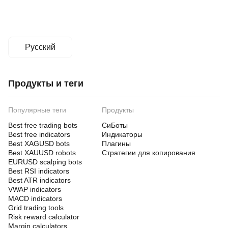
Русский
Продукты и теги
Популярные теги
Продукты
Best free trading bots
СиБоты
Best free indicators
Индикаторы
Best XAGUSD bots
Плагины
Best XAUUSD robots
Стратегии для копирования
EURUSD scalping bots
Best RSI indicators
Best ATR indicators
VWAP indicators
MACD indicators
Grid trading tools
Risk reward calculator
Margin calculators