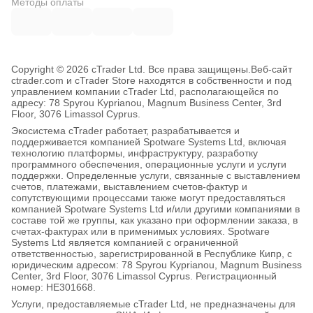
Методы оплаты
Copyright © 2026 cTrader Ltd. Все права защищены.
Веб-сайт
ctrader.com и cTrader Store находятся в собственности и под
управлением компании cTrader Ltd, располагающейся по
адресу: 78 Spyrou Kyprianou, Magnum Business Center, 3rd
Floor, 3076 Limassol Cyprus.
Экосистема cTrader работает, разрабатывается и
поддерживается компанией Spotware Systems Ltd, включая
технологию платформы, инфраструктуру, разработку
программного обеспечения, операционные услуги и услуги
поддержки. Определенные услуги, связанные с выставлением
счетов, платежами, выставлением счетов-фактур и
сопутствующими процессами также могут предоставляться
компанией Spotware Systems Ltd и/или другими компаниями в
составе той же группы, как указано при оформлении заказа, в
счетах-фактурах или в применимых условиях. Spotware
Systems Ltd является компанией с ограниченной
ответственностью, зарегистрированной в Республике Кипр, с
юридическим адресом: 78 Spyrou Kyprianou, Magnum Business
Center, 3rd Floor, 3076 Limassol Cyprus. Регистрационный
номер: HE301668.
Услуги, предоставляемые cTrader Ltd, не предназначены для