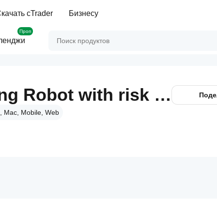
качать cTrader
Бизнесу
Проп
ленджи
PRO-EMAs Trading Robot with risk in percentaje.
Поде
, Mac, Mobile, Web