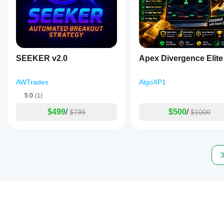
SEEKER v2.0
Apex Divergence Elite
AWTrades
AlgoXP1
5.0
(1)
$499
/
$500
/
$799
$1000
З