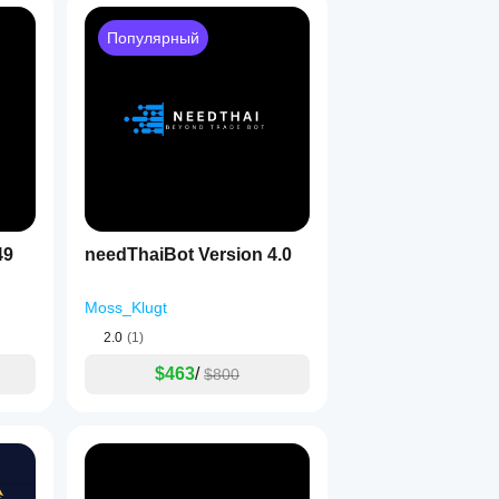
Популярный
49
needThaiBot Version 4.0
Moss_Klugt
2.0
(1)
$463
/
$800