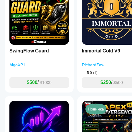
SwingFlow Guard
Immortal Gold V9
AlgoXP1
RichardZaw
5.0
(1)
$500
/
$250
/
$1000
$500
Новинка