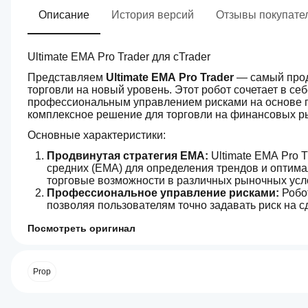
Описание
История версий
Отзывы покупате
Ultimate EMA Pro Trader для cTrader
Представляем 
Ultimate EMA Pro Trader
 — самый прод
торговли на новый уровень. Этот робот сочетает в се
профессиональным управлением рисками на основе п
комплексное решение для торговли на финансовых р
Основные характеристики:
Продвинутая стратегия EMA:
 Ultimate EMA Pro 
средних (EMA) для определения трендов и оптима
торговые возможности в различных рыночных усл
Профессиональное управление рисками:
 Робо
позволяя пользователям точно задавать риск на сд
подстраивая размеры позиций в зависимости от ба
Посмотреть оригинал
Фильтр новостей:
 Благодаря встроенному фильтр
4.6
Торговый профиль
событий с высоким воздействием, минимизируя р
Как
экономический календарь, выявляя и обходя крити
запустить
Точные торговые часы:
 Ultimate EMA Pro Trader
сиБота?
Prop
торговать, избегая периодов высокой волатильнос
После
более контролируемую торговлю, сосредоточенну
Какие
установки
Оптимизация для челленджей и реальных счет