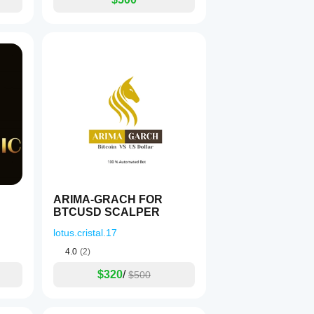
ARIMA-GRACH FOR
BTCUSD SCALPER
lotus.cristal.17
4.0
(2)
$320
/
$500