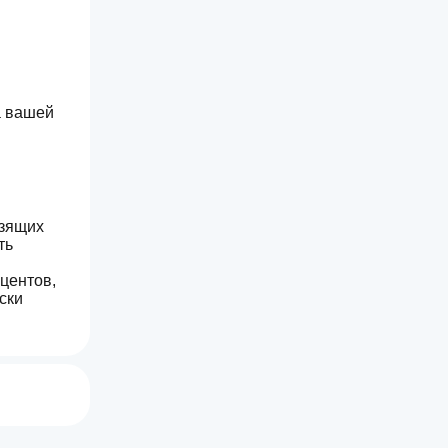
 вашей 
зящих 
ь 
ентов, 
ки 
х 
от может 
вает 
дения 