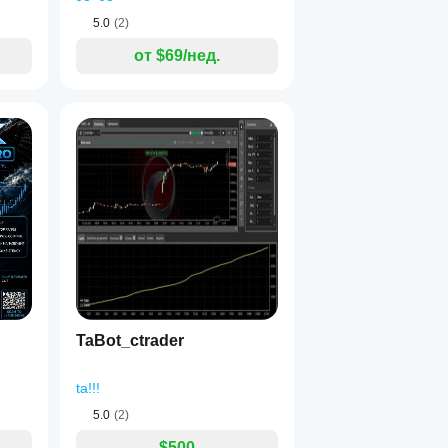
5.0
(2)
от $69/нед.
TaBot_ctrader
ta!!!
5.0
(2)
$500