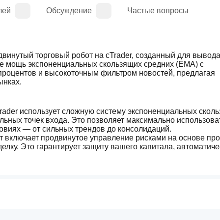
лей
Обсуждение
Частые вопросы
винутый торговый робот на cTrader, созданный для вывода
бе мощь экспоненциальных скользящих средних (EMA) с 
роцентов и высокоточным фильтром новостей, предлагая 
ынках.
Trader использует сложную систему экспоненциальных сколь
льных точек входа. Это позволяет максимально использоват
овиях — от сильных трендов до консолидаций.
т включает продвинутое управление рисками на основе проц
елку. Это гарантирует защиту вашего капитала, автоматичес
ланса счета и выбранного уровня риска.
у новостей робот избегает торговли во время экономически
иск неожиданных колебаний. Он поддерживает актуальный 
ческие моменты, которые могут повлиять на рынки.
 позволяет пользователям задавать точное время, когда роб
ти или сессий, не соответствующих стратегии. Это обеспечи
ю на наиболее прибыльных моментах рынка.
ов:
 Этот робот разработан не только для успешного прохож