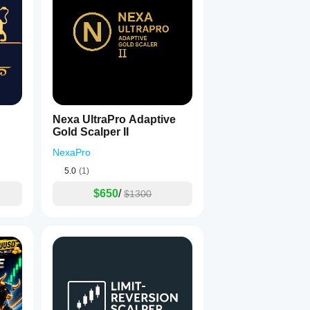
Nexa UltraPro Adaptive
Gold Scalper II
NexaPro
5.0
(1)
$650
/
$1300