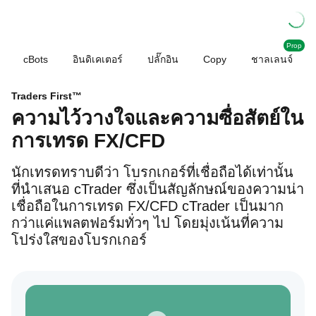
Prop
cBots
อินดิเคเตอร์
ปลั๊กอิน
Copy
ชาลเลนจ์
Traders First™
ความ​ไว้​วาง​ใจ​และ​ความ​ซื่อ​สัตย์​ใน​
การ​เทรด FX/CFD
นัก​เทร​ด​ทราบดีว่า โบรก​เกอร์​ที่​เชื่อ​ถือ​ได้​เท่า​นั้น
ที่​นำ​เสนอ cTrader ซึ่ง​เป็น​สัญ​ลักษณ์ของ​ควา​มน่า​
เชื่อ​ถือ​ใน​การ​เทรด FX/CFD cTrader เป็น​มาก​
กว่า​แค่​แพลต​ฟอร์​ม​ทั่วๆ ไป โดยมุ่ง​เน้น​ที่​ความ​
โปร่ง​ใสของ​โบรก​เกอร์