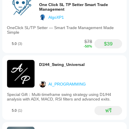
One Click SL TP Setter Smart Trade
Management
AlgoXP1
OneClick SL/TP Setter — Smart Trade Management Made
Simple
$78
$39
5.0
(3)
-50%
D1H4_Swing_Universal
AI_PROGRAMMING
Special Gift：Multi-timeframe swing strategy using D1/H4
analysis with ADX, MACD, RSI filters and advanced exits.
ฟรี
5.0
(1)