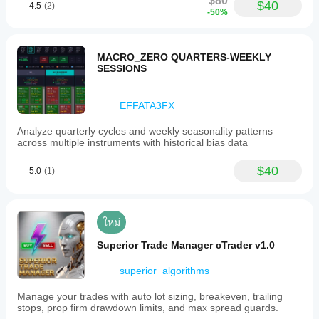
$80
$40
4.5
(2)
-50%
MACRO_ZERO QUARTERS-WEEKLY
SESSIONS
EFFATA3FX
Analyze quarterly cycles and weekly seasonality patterns
across multiple instruments with historical bias data
$40
5.0
(1)
ใหม่
Superior Trade Manager cTrader v1.0
superior_algorithms
Manage your trades with auto lot sizing, breakeven, trailing
stops, prop firm drawdown limits, and max spread guards.