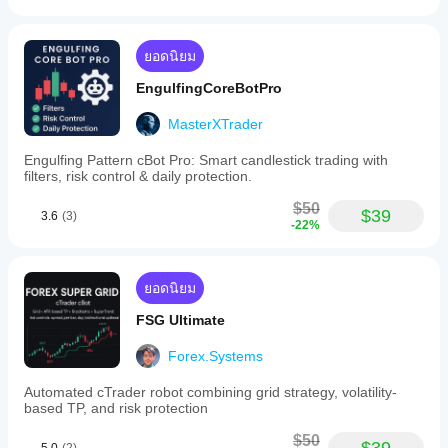
ยอดนิยม
EngulfingCoreBotPro
MasterXTrader
Engulfing Pattern cBot Pro: Smart candlestick trading with
filters, risk control & daily protection.
$50
$39
3.6
(3)
-22%
ยอดนิยม
FSG Ultimate
Forex.Systems
Automated cTrader robot combining grid strategy, volatility-
based TP, and risk protection
$50