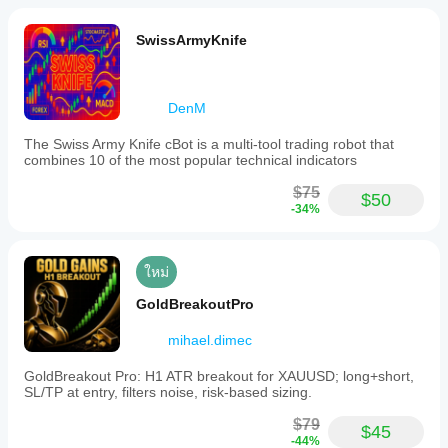
SwissArmyKnife
DenM
The Swiss Army Knife cBot is a multi-tool trading robot that
combines 10 of the most popular technical indicators
$75
$50
-34%
ใหม่
GoldBreakoutPro
mihael.dimec
GoldBreakout Pro: H1 ATR breakout for XAUUSD; long+short,
SL/TP at entry, filters noise, risk-based sizing.
$79
$45
-44%