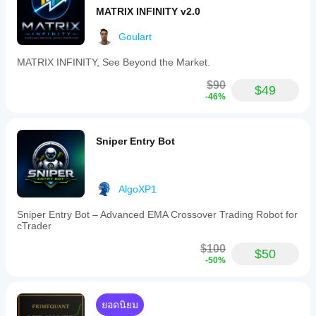
เคยลอง
การ
ของ cBot ได้
MATRIX INFINITY v2.0
แล้ว ขอ
ดำเนิน
อย่างไร?
เชิญมา
การ
Goulart
รัน cBot
เป็นคน
cBots บน
ฉันควรเพิ่ม
บนบัญชี
แรกที่
คลาวด์
ประสิทธิภาพ
MATRIX INFINITY, See Beyond the Market.
ทดลองที่
บอกคน
ในขณะที่
การตั้งค่า
สะอาด
อื่น!
มีเพียง
$90
(ไม่มีเทรด
cBot เพื่อ
$49
cTrader
-46%
ก่อนหน้า)
ผลลัพธ์ที่ดี
Windows
และ
ขึ้นหรือไม่?
และ Mac
ติดตาม
เท่านั้นที่
การเพิ่ม
กิจกรรม
Sniper Entry Bot
ฉันควรปรับ
รองรับ
ประสิทธิภาพ
ของมัน
พารามิเตอร์
การ
cBot สำหรับ
เมื่อเวลา
cBot ก่อน
ดำเนิน
โบรกเกอร์
ผ่านไป มุ่ง
การบน
และสภาวะ
รันหรือไม่?
AlgoXP1
เน้นไปที่
เครื่อง
ตลาดของ
คุณสามารถ
ความ
คุณสามารถ
cBot จะ
Sniper Entry Bot – Advanced EMA Crossover Trading Robot for
เริ่ม cBot ด้วย
สม่ำเสมอ
ปรับปรุง
แสดง
cTrader
พารามิเตอร์
การ
ประสิทธิภาพ
ประสิทธิภาพ
เริ่มต้นหรือใช้
ขาดทุน
ได้อย่างมาก
$100
ไฟล์การเพิ่ม
เดียวกันใน
$50
สูงสุด
-50%
ประสิทธิภาพ
ที่
และ
ทุกบัญชีหรือ
ให้มา
พฤติกรรม
ไม่?
ภายใต้
ประสิทธิภาพ
สภาวะ
ยอดนิยม
อาจแตกต่าง