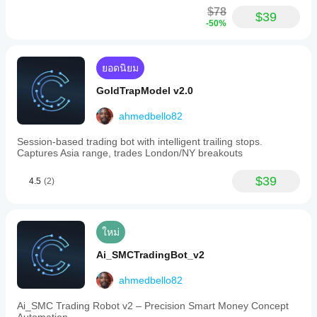
$78
$39
-50%
ยอดนิยม
GoldTrapModel v2.0
ahmedbello82
Session-based trading bot with intelligent trailing stops.
Captures Asia range, trades London/NY breakouts
$39
4.5
(2)
ใหม่
Ai_SMCTradingBot_v2
ahmedbello82
Ai_SMC Trading Robot v2 – Precision Smart Money Concept