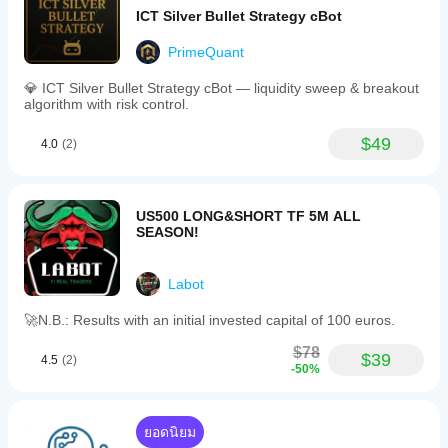
ตลาดที่
กันไปขึ้นอยู่
ICT Silver Bullet Strategy cBot
แตกต่าง
กับเงื่อนไข
กัน ทำ
ของ
PrimeQuant
Backtest
โบรกเกอร์ ส
cBot ของ
เปรด และ
💎 ICT Silver Bullet Strategy cBot — liquidity sweep & breakout
คุณบน
คุณภาพการ
algorithm with risk control.
ข้อมูล
ดำเนินการ
ตลาดใน
การทดสอบ
$49
4.0
(2)
อดีตใน
บอทใน
cTrader
สภาพ
Windows
แวดล้อมของ
และ Mac
คุณเองช่วย
US500 LONG&SHORT TF 5M ALL
ให้คุณเข้าใจ
SEASON!
ว่ามันทำงาน
อย่างไรใน
การใช้งาน
Labot
จริง
🚀N.B.: Results with an initial invested capital of 100 euros.
$78
$39
4.5
(2)
-50%
ยอดนิยม