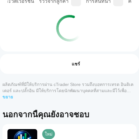
ประวัติเวอร์ชัน
รีวิวจากลูกค้า
การสนทนา
คำถา
โปรไฟล์การเทรด
ฉันจะ
เริ่ม cBot
รีวิว: 0
ได้
แชร์
อย่างไร?
หลังจาก
แอป
ติดตั้ง ให้
ผลิตภัณฑ์ที่มีให้บริการผ่าน cTrader Store รวมถึงบอทการเทรด อินดิเค
รีวิวจากลูกค้า
cTrader
เริ่ม
อินส
เตอร์ และปลั๊กอิน มีให้บริการโดยนักพัฒนาบุคคลที่สามและมีไว้เพื่อ
ใดบ้าง
แตนซ์บน
วัตถุประสงค์ในการเข้าถึงข้อมูลและทางเทคนิคเท่านั้น cTrader Store
ขยาย
5
4
3
2
ทั้งหมด
คลาวด์
ที่
ไม่ใช่โบรกเกอร์และไม่ได้ให้คำแนะนำการลงทุน คำแนะนำส่วนบุคคล
หรือบน
รองรับ
หรือการรับประกันผลการดำเนินงานในอนาคต
เครื่อง
ของ
ยังไม่มี
นอกจากนี้คุณยังอาจชอบ
cBots?
cBot
รีวิว
แอป
สำหรับ
ฉันจะ
cTrader
ลิตภัณฑ์
ทดสอบ
ทั้งหมด
นี้ หาก
ใหม่
ประสิทธิภาพ
รองรับ