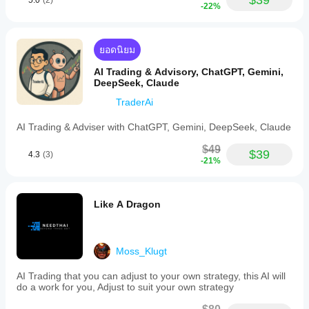
$39
5.0
(2)
-22%
ยอดนิยม
AI Trading & Advisory, ChatGPT, Gemini,
DeepSeek, Claude
TraderAi
AI Trading & Adviser with ChatGPT, Gemini, DeepSeek, Claude
$49
$39
4.3
(3)
-21%
Like A Dragon
Moss_Klugt
AI Trading that you can adjust to your own strategy, this AI will
do a work for you, Adjust to suit your own strategy