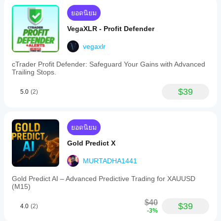
ยอดนิยม
VegaXLR - Profit Defender
vegaxlr
cTrader Profit Defender: Safeguard Your Gains with Advanced
Trailing Stops.
$39
5.0
(2)
ยอดนิยม
Gold Predict X
MURTADHA1441
Gold Predict AI – Advanced Predictive Trading for XAUUSD
(M15)
$40
$39
4.0
(2)
-3%