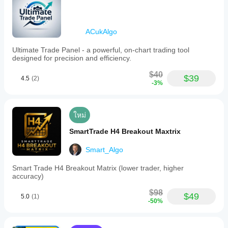
โบรกเกอร์ ส
cBot ของ
เปรด และ
คุณบน
คุณภาพการ
ข้อมูล
ดำเนินการ
ACukAlgo
ตลาดใน
การทดสอบ
อดีตใน
บอทใน
Ultimate Trade Panel - a powerful, on-chart trading tool
cTrader
สภาพ
designed for precision and efficiency.
Windows
แวดล้อมของ
และ Mac
$40
คุณเองช่วย
$39
4.5
(2)
-3%
ให้คุณเข้าใจ
ว่ามันทำงาน
อย่างไรใน
การใช้งาน
ใหม่
จริง
SmartTrade H4 Breakout Maxtrix
Smart_Algo
Smart Trade H4 Breakout Matrix (lower trader, higher
accuracy)
$98
$49
5.0
(1)
-50%