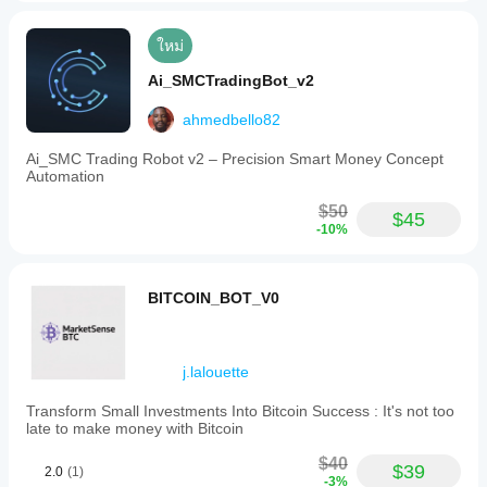
ใหม่
Ai_SMCTradingBot_v2
ahmedbello82
Ai_SMC Trading Robot v2 – Precision Smart Money Concept
Automation
$50
$45
-10%
BITCOIN_BOT_V0
j.lalouette
Transform Small Investments Into Bitcoin Success : It's not too
late to make money with Bitcoin
$40
$39
2.0
(1)
-3%