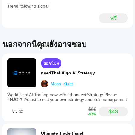
cBots บน
ฉันควรเพิ่ม
บนบัญชี
แรกที่
Trend following signal
คลาวด์
ประสิทธิภาพ
ทดลองที่
บอกคน
ในขณะที่
การตั้งค่า
สะอาด
อื่น!
มีเพียง
ฟรี
(ไม่มีเทรด
cBot เพื่อ
cTrader
ก่อนหน้า)
ผลลัพธ์ที่ดี
Windows
และ
ขึ้นหรือไม่?
และ Mac
ติดตาม
เท่านั้นที่
การเพิ่ม
กิจกรรม
นอกจากนี้คุณยังอาจชอบ
ฉันควรปรับ
รองรับ
ประสิทธิภาพ
ของมัน
พารามิเตอร์
การ
cBot สำหรับ
เมื่อเวลา
cBot ก่อน
ดำเนิน
โบรกเกอร์
ผ่านไป มุ่ง
การบน
และสภาวะ
รันหรือไม่?
เน้นไปที่
ยอดนิยม
เครื่อง
ตลาดของ
คุณสามารถ
ความ
คุณสามารถ
cBot จะ
needThai Algo AI Strategy
เริ่ม cBot ด้วย
สม่ำเสมอ
ปรับปรุง
แสดง
พารามิเตอร์
การ
ประสิทธิภาพ
ประสิทธิภาพ
Moss_Klugt
เริ่มต้นหรือใช้
ขาดทุน
ได้อย่างมาก
ไฟล์การเพิ่ม
เดียวกันใน
สูงสุด
World First AI Trading now with Fibonacci Strategy Please
ประสิทธิภาพ
ที่
และ
ทุกบัญชีหรือ
ENJOY!! Adjust to suit your own strategy and risk management
ให้มา
พฤติกรรม
ไม่?
ภายใต้
ประสิทธิภาพ
$80
$43
3.5
(2)
สภาวะ
อาจแตกต่าง
-47%
ตลาดที่
กันไปขึ้นอยู่
แตกต่าง
กับเงื่อนไข
กัน ทำ
ของ
Ultimate Trade Panel
Backtest