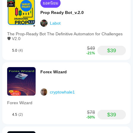
ยอดนิยม
Prop Ready Bot_v.2.0
Labot
The Prop-Ready Bot The Definitive Automaton for Challenges
🛡️ V2.0
$49
$39
5.0
(4)
-21%
Forex Wizard
cryptowhale1
Forex Wizard
$78
$39
4.5
(2)
-50%