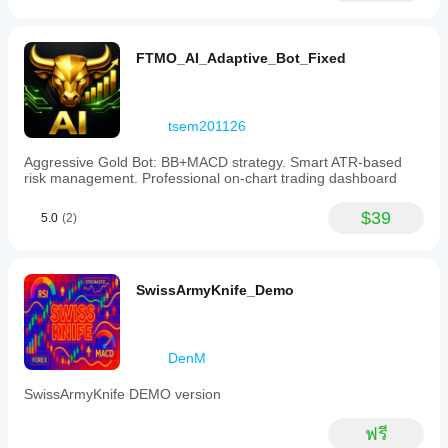
FTMO_AI_Adaptive_Bot_Fixed
tsem201126
Aggressive Gold Bot: BB+MACD strategy. Smart ATR-based
risk management. Professional on-chart trading dashboard
$39
5.0
(2)
SwissArmyKnife_Demo
DenM
SwissArmyKnife DEMO version
ฟรี