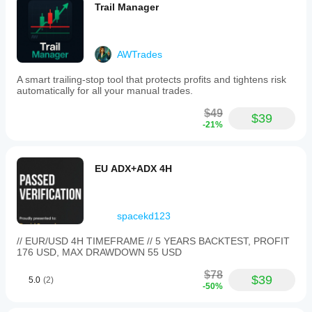
Trail Manager
AWTrades
A smart trailing-stop tool that protects profits and tightens risk
automatically for all your manual trades.
$49
$39
-21%
EU ADX+ADX 4H
spacekd123
// EUR/USD 4H TIMEFRAME // 5 YEARS BACKTEST, PROFIT
176 USD, MAX DRAWDOWN 55 USD
$78
$39
5.0
(2)
-50%