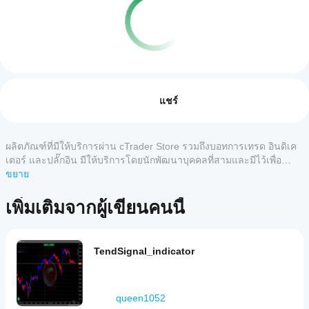
โปรไฟล์การเทรด
ฉันจะ
เริ่ม cBot
รีวิว: 0
ได้
แชร์
อย่างไร?
หลังจาก
แอป
ติดตั้ง ให้
ผลิตภัณฑ์ที่มีให้บริการผ่าน cTrader Store รวมถึงบอทการเทรด อินดิเค
รีวิวจากลูกค้า
cTrader
เริ่ม
อินส
เตอร์ และปลั๊กอิน มีให้บริการโดยนักพัฒนาบุคคลที่สามและมีไว้เพื่อ
ใดบ้าง
แตนซ์บน
วัตถุประสงค์ในการเข้าถึงข้อมูลและทางเทคนิคเท่านั้น cTrader Store
ขยาย
5
4
3
2
ทั้งหมด
คลาวด์
ที่
ไม่ใช่โบรกเกอร์และไม่ได้ให้คำแนะนำการลงทุน คำแนะนำส่วนบุคคล
หรือบน
รองรับ
หรือการรับประกันผลการดำเนินงานในอนาคต
เพิ่มเติมจากผู้เขียนคนนี้
เครื่อง
ของ
ยังไม่มี
cBots?
cBot
รีวิว
แอป
สำหรับ
ฉันจะ
cTrader
ลิตภัณฑ์
ทดสอบ
ทั้งหมด
TendSignal_indicator
นี้ หาก
ประสิทธิภาพ
รองรับ
เคยลอง
การ
ของ cBot ได้
แล้ว ขอ
ดำเนิน
อย่างไร?
เชิญมา
queen1052
การ
รัน cBot
เป็นคน