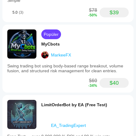
Simple
$78
$39
5.0
(3)
-50%
Popüler
MyCbots
MarkeeFX
Swing trading bot using body-based range breakout, volume
fusion, and structured risk management for clean entries.
$60
$40
-34%
LimitOrderBot by EA (Free Test)
EA_TradingExpert