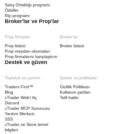
Satış Ortaklığı programı
Ödüller
Elçi programı
Broker'lar ve Prop'lar
Prop firmaları
Broker'lar
Prop listesi
Broker listesi
Prop meydan okumaları
Prop firmalarını karşılaştırın
Destek ve güven
Topluluk ve yardım
Şartlar ve politikalar
Traders First™
Gizlilik Politikası
Blog
Kullanım şartları
cTrader Web'i Aç
Telif hakkı
Discord
cTrader MCP Sunucusu
Yardım Merkezi
SSS
cTrader ve Store temel
bilgileri