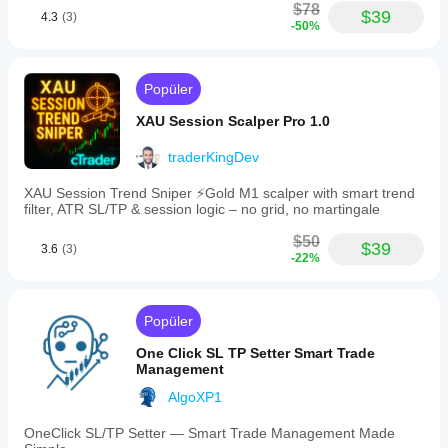
performansı
$78
geçmiş
$39
optimizasyon
4.3
(3)
gösterecek
-50%
piyasa verileri
dosyasını
mi?
üzerinde
kullanabilirsiniz.
Performans;
geriye dönük
broker
test edin.
Popüler
koşullarına,
spread'lere
XAU Session Scalper Pro 1.0
ve yürütme
kalitesine
traderKingDev
bağlı olarak
değişebilir.
XAU Session Trend Sniper ⚡️Gold M1 scalper with smart trend
Botu kendi
filter, ATR SL/TP & session logic – no grid, no martingale
ortamınızda
$50
test etmek,
$39
3.6
(3)
-22%
gerçek
kullanımda
nasıl
performans
Popüler
gösterdiğini
anlamanıza
One Click SL TP Setter Smart Trade
yardımcı
Management
olur.
AlgoXP1
OneClick SL/TP Setter — Smart Trade Management Made