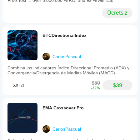
Free Test ... over 8.000.000 % ROI and 99 % win rate
Ücretsiz
BTCDirectionalIndex
CarlosPascual
Combina los indicadores Índice Direccional Promedio (ADX) y
Convergencia/Divergencia de Medias Móviles (MACD).
$50
$39
5.0
(2)
-22%
EMA Crossover Pro
CarlosPascual