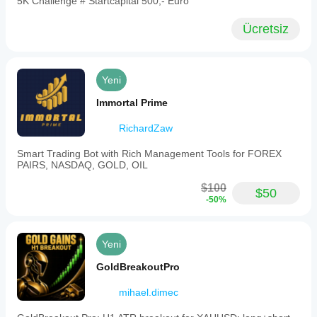
5K Challenge # Startcapital 500,- Euro
Ücretsiz
Yeni
Immortal Prime
RichardZaw
Smart Trading Bot with Rich Management Tools for FOREX
PAIRS, NASDAQ, GOLD, OIL
$100
$50
-50%
Yeni
GoldBreakoutPro
mihael.dimec