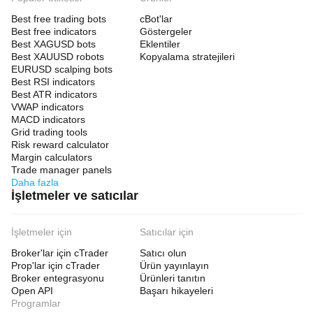
Best free trading bots
cBot'lar
Best free indicators
Göstergeler
Best XAGUSD bots
Eklentiler
Best XAUUSD robots
Kopyalama stratejileri
EURUSD scalping bots
Best RSI indicators
Best ATR indicators
VWAP indicators
MACD indicators
Grid trading tools
Risk reward calculator
Margin calculators
Trade manager panels
Daha fazla
İşletmeler ve satıcılar
İşletmeler için
Satıcılar için
Broker'lar için cTrader
Satıcı olun
Prop'lar için cTrader
Ürün yayınlayın
Broker entegrasyonu
Ürünleri tanıtın
Open API
Başarı hikayeleri
Programlar