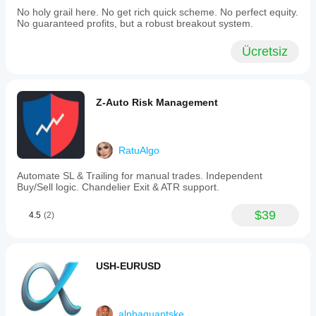
No holy grail here. No get rich quick scheme. No perfect equity.
No guaranteed profits, but a robust breakout system.
Ücretsiz
Z-Auto Risk Management
RatuAlgo
Automate SL & Trailing for manual trades. Independent
Buy/Sell logic. Chandelier Exit & ATR support.
$39
4.5
(2)
USH-EURUSD
alphaquantske