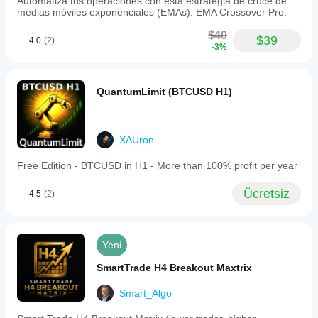
Automatiza tus operaciones con esta estrategia de cruce de
medias móviles exponenciales (EMAs). EMA Crossover Pro.
$40
$39
4.0
(2)
-3%
QuantumLimit (BTCUSD H1)
XAUron
Free Edition - BTCUSD in H1 - More than 100% profit per year
Ücretsiz
4.5
(2)
Yeni
SmartTrade H4 Breakout Maxtrix
Smart_Algo