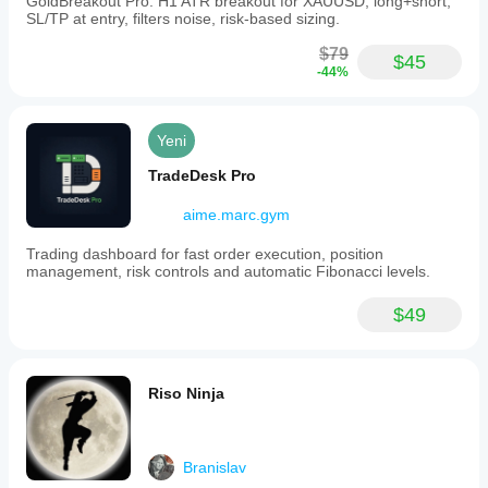
GoldBreakout Pro: H1 ATR breakout for XAUUSD; long+short,
SL/TP at entry, filters noise, risk-based sizing.
$79
$45
-44%
Yeni
TradeDesk Pro
aime.marc.gym
Trading dashboard for fast order execution, position
management, risk controls and automatic Fibonacci levels.
$49
Riso Ninja
Branislav