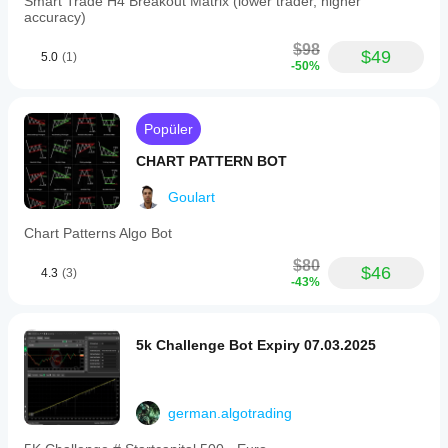
Smart Trade H4 Breakout Matrix (lower trader, higher
accuracy)
$98
$49
5.0
(1)
-50%
Popüler
CHART PATTERN BOT
Goulart
Chart Patterns Algo Bot
$80
$46
4.3
(3)
-43%
5k Challenge Bot Expiry 07.03.2025
german.algotrading