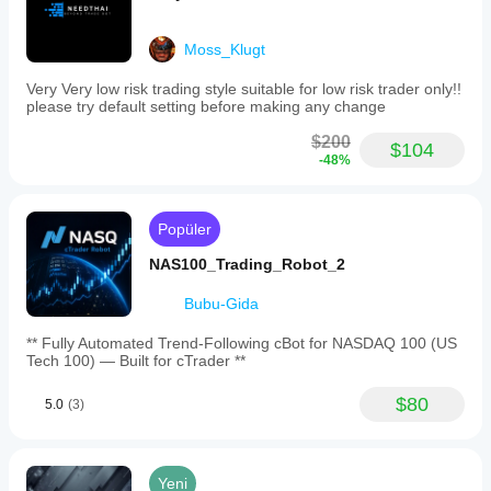
Moss_Klugt
Very Very low risk trading style suitable for low risk trader only!!
please try default setting before making any change
$200
$104
-48%
Popüler
NAS100_Trading_Robot_2
Bubu-Gida
** Fully Automated Trend-Following cBot for NASDAQ 100 (US
Tech 100) — Built for cTrader **
$80
5.0
(3)
Yeni