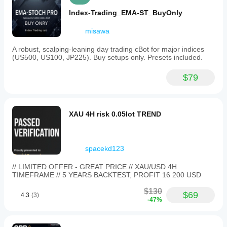
Index-Trading_EMA-ST_BuyOnly
misawa
A robust, scalping-leaning day trading cBot for major indices
(US500, US100, JP225). Buy setups only. Presets included.
$79
XAU 4H risk 0.05lot TREND
spacekd123
// LIMITED OFFER - GREAT PRICE // XAU/USD 4H
TIMEFRAME // 5 YEARS BACKTEST, PROFIT 16 200 USD
$130
$69
4.3
(3)
-47%