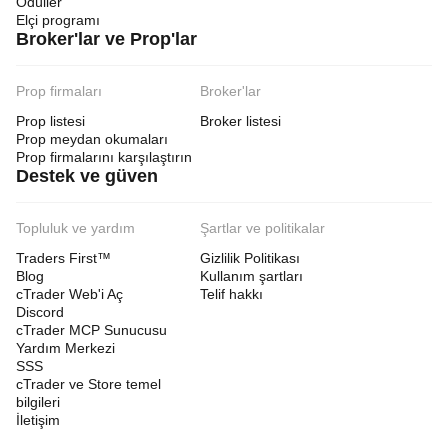
Ödüller
Elçi programı
Broker'lar ve Prop'lar
Prop firmaları
Broker'lar
Prop listesi
Broker listesi
Prop meydan okumaları
Prop firmalarını karşılaştırın
Destek ve güven
Topluluk ve yardım
Şartlar ve politikalar
Traders First™
Gizlilik Politikası
Blog
Kullanım şartları
cTrader Web'i Aç
Telif hakkı
Discord
cTrader MCP Sunucusu
Yardım Merkezi
SSS
cTrader ve Store temel
bilgileri
İletişim