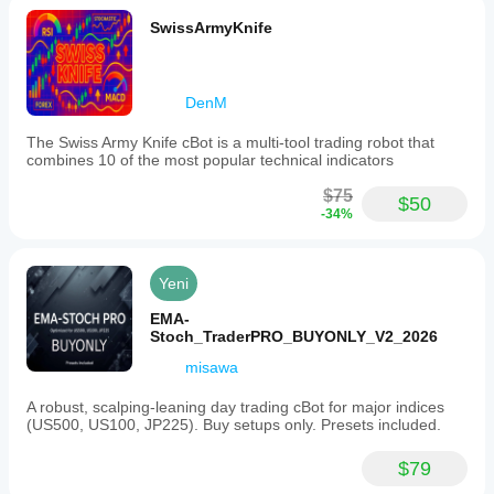
SwissArmyKnife
DenM
The Swiss Army Knife cBot is a multi-tool trading robot that
combines 10 of the most popular technical indicators
$75
$50
-34%
Yeni
EMA-
Stoch_TraderPRO_BUYONLY_V2_2026
misawa
A robust, scalping-leaning day trading cBot for major indices
(US500, US100, JP225). Buy setups only. Presets included.
$79