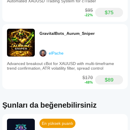
Automated XAUUSD Trading System for cTrader
$95
$75
-22%
GravitalBots_Aurum_Sniper
elPache
Advanced breakout cBot for XAUUSD with multi-timeframe
trend confirmation, ATR volatility filter, spread control
$170
$89
-48%
Şunları da beğenebilirsiniz
En yüksek puanlı