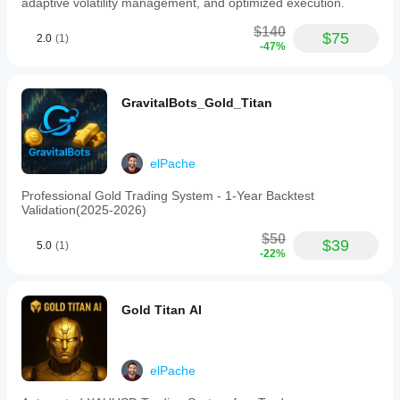
adaptive volatility management, and optimized execution.
$140
$75
2.0
(1)
-47%
GravitalBots_Gold_Titan
elPache
Professional Gold Trading System - 1-Year Backtest
Validation(2025-2026)
$50
$39
5.0
(1)
-22%
Gold Titan AI
elPache