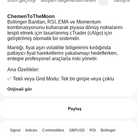
Sürüm geçmişi
Müşteri değerlendirmeleri
Tartışma
ChemenToTheMoon
Bollinger Bantları, RSI, EMA ve Momentum 
kombinasyonunu kullanarak piyasa dönüş noktalarını 
tespit etmek için tasarlanmış cTrader (cAlgo) için 
geliştirilmiş otomatik bir sistemdir.
Mantığı, fiyat aşırı volatilite bölgelerini kırdığında 
patlayıcı fiyat hareketlerini yakalamayı hedeflerken, 
entegre profesyonel araçlarla riski yönetir.
Ana Özellikler:
✅ Tekli veya Grid Modu: Tek bir girişle veya çoklu 
yapılandırılabilir katmanlarla çalışır.
Orijinali gör
🎯 Otomatik Break Even ve Trailing Stop: Karları 
İşlem profili
cBot'u
korumak için dinamik risk yönetimi. (Yapılandırılabilir)
nasıl
Değerlendirmeler: 0
📈 Trend ve Güç Filtreleri: EMA + RSI + Momentum ile 
başlatırım?
Paylaş
sinyalleri doğrular. (Yapılandırılabilir)
Kurulumdan
cBotlar, hangi
sonra
🔐 Aktif İşlem Kontrolü: Aşırı pozisyon almamayı 
cTrader
cBot'un bir
sağlamak için yapılandırılabilir maksimum limit.
Müşteri değerlendirmeleri
Signal
Indices
Commodities
GBPUSD
RSI
Bollinger
uygulamaları
bulut veya