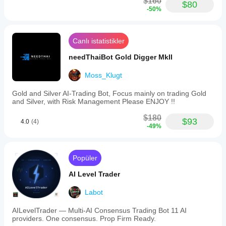
$160
$80
-50%
Canlı istatistikler
needThaiBot Gold Digger MkII
Moss_Klugt
Gold and Silver AI-Trading Bot, Focus mainly on trading Gold
and Silver, with Risk Management Please ENJOY !!
$180
$93
4.0
(4)
-49%
Popüler
AI Level Trader
Labot
AILevelTrader — Multi-AI Consensus Trading Bot 11 AI
providers. One consensus. Prop Firm Ready.