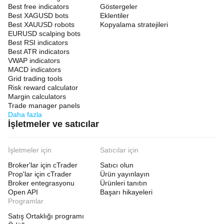
Best free indicators
Göstergeler
Best XAGUSD bots
Eklentiler
Best XAUUSD robots
Kopyalama stratejileri
EURUSD scalping bots
Best RSI indicators
Best ATR indicators
VWAP indicators
MACD indicators
Grid trading tools
Risk reward calculator
Margin calculators
Trade manager panels
Daha fazla
İşletmeler ve satıcılar
İşletmeler için
Satıcılar için
Broker'lar için cTrader
Satıcı olun
Prop'lar için cTrader
Ürün yayınlayın
Broker entegrasyonu
Ürünleri tanıtın
Open API
Başarı hikayeleri
Programlar
Satış Ortaklığı programı