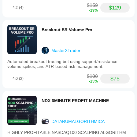
$159
$129
4.2
(4)
-19%
Breakout SR Volume Pro
MasterXTrader
Automated breakout trading bot using support/resistance,
volume spikes, and ATR-based risk management.
$100
$75
4.0
(2)
-25%
NDX 6MINUTE PROFIT MACHINE
DATARUMALGORITHMICA
HIGHLY PROFITABLE NASDAQ100 SCALPING ALGORITHM