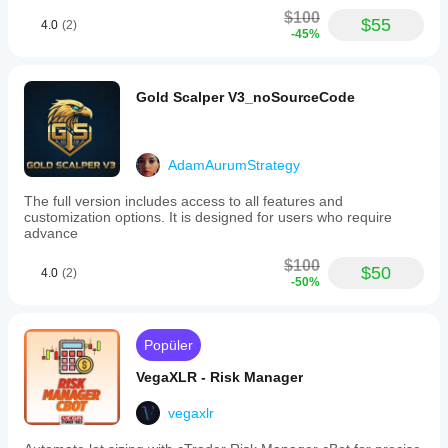
$100
$55
4.0
(2)
-45%
Gold Scalper V3_noSourceCode
AdamAurumStrategy
The full version includes access to all features and
customization options. It is designed for users who require
advance
$100
$50
4.0
(2)
-50%
Popüler
VegaXLR - Risk Manager
vegaxlr