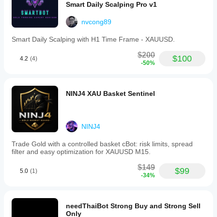
Smart Daily Scalping Pro v1
nvcong89
Smart Daily Scalping with H1 Time Frame - XAUUSD.
$200
$100
4.2
(4)
-50%
NINJ4 XAU Basket Sentinel
NINJ4
Trade Gold with a controlled basket cBot: risk limits, spread
filter and easy optimization for XAUUSD M15.
$149
$99
5.0
(1)
-34%
needThaiBot Strong Buy and Strong Sell
Only