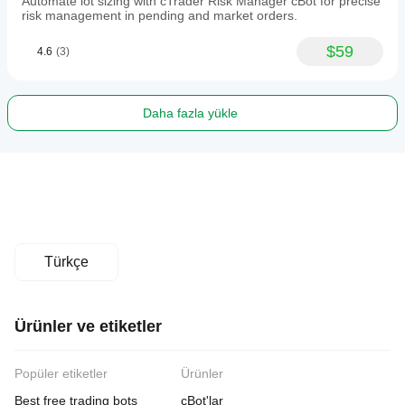
Automate lot sizing with cTrader Risk Manager cBot for precise
risk management in pending and market orders.
$59
4.6
(3)
Daha fazla yükle
Türkçe
Ürünler ve etiketler
Popüler etiketler
Ürünler
Best free trading bots
cBot'lar