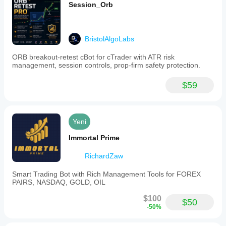
Session_Orb
BristolAlgoLabs
ORB breakout-retest cBot for cTrader with ATR risk
management, session controls, prop-firm safety protection.
$59
Yeni
Immortal Prime
RichardZaw
Smart Trading Bot with Rich Management Tools for FOREX
PAIRS, NASDAQ, GOLD, OIL
$100
$50
-50%