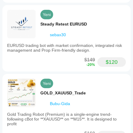
Yeni
Steady Retest EURUSD
sebax30
EURUSD trading bot with market confirmation, integrated risk
management and Prop Firm-friendly design.
$149
$120
-20%
Yeni
GOLD_XAUUSD_Trade
Bubu-Gida
Gold Trading Robot (Premium) is a single-engine trend-
following cBot for **XAUUSD** on **M15**. It is designed to
profit