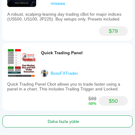
misawa
A robust, scalping-leaning day trading cBot for major indices
(US500, US100, JP225). Buy setups only. Presets included.
$79
Quick Trading Panel
BossFXTrader
Quick Trading Panel Cbot allows you to trade faster using a
panel in a chart. This includes Trailing Trigger and Locked.
$99
$50
-50%
Daha fazla yükle