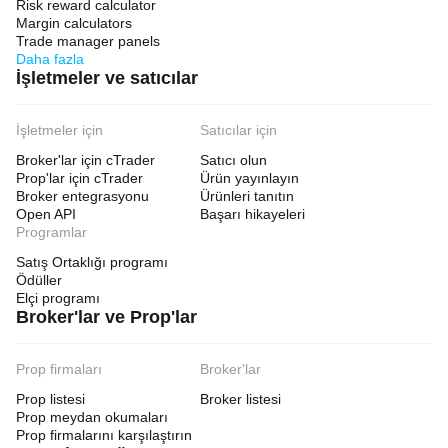
Risk reward calculator
Margin calculators
Trade manager panels
Daha fazla
İşletmeler ve satıcılar
İşletmeler için
Satıcılar için
Broker'lar için cTrader
Satıcı olun
Prop'lar için cTrader
Ürün yayınlayın
Broker entegrasyonu
Ürünleri tanıtın
Open API
Başarı hikayeleri
Programlar
Satış Ortaklığı programı
Ödüller
Elçi programı
Broker'lar ve Prop'lar
Prop firmaları
Broker'lar
Prop listesi
Broker listesi
Prop meydan okumaları
Prop firmalarını karşılaştırın