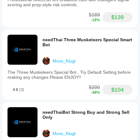
scoring and prop-style risk controls.
$169
$139
-18%
needThai Three Musketeers Special Smart
Bot
Moss_Klugt
The Three Musketeers Special Bot , Try Default Setting before
making any changes Please ENJOY!!
$200
$104
4.6
(3)
-48%
needThaiBot Strong Buy and Strong Sell
Only
Moss_Klugt