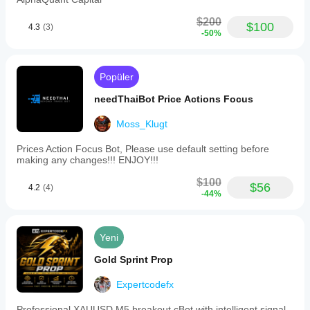
$200
$100
4.3
(3)
-50%
Popüler
needThaiBot Price Actions Focus
Moss_Klugt
Prices Action Focus Bot, Please use default setting before
making any changes!!! ENJOY!!!
$100
$56
4.2
(4)
-44%
Yeni
Gold Sprint Prop
Expertcodefx
Professional XAUUSD M5 breakout cBot with intelligent signal