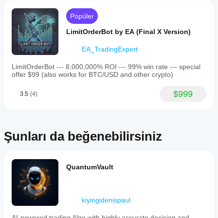
dosyasını
mi?
üzerinde
kullanabilirsiniz.
Performans;
Popüler
geriye dönük
broker
test edin.
LimitOrderBot by EA (Final X Version)
koşullarına,
spread'lere
EA_TradingExpert
ve yürütme
kalitesine
LimitOrderBot --- 8,000,000% ROI --- 99% win rate --- special
bağlı olarak
offer $99 (also works for BTC/USD and other crypto)
değişebilir.
Botu kendi
$999
ortamınızda
3.5
(4)
test etmek,
gerçek
kullanımda
nasıl
Şunları da beğenebilirsiniz
performans
gösterdiğini
anlamanıza
yardımcı
QuantumVault
olur.
kiyingidenispaul
AI-powered trading Algo with highly accurate decision and