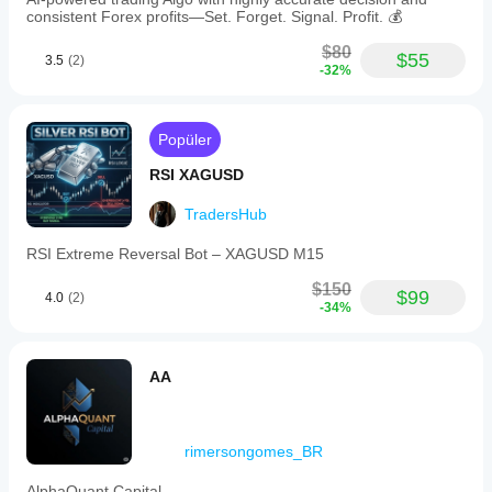
consistent Forex profits—Set. Forget. Signal. Profit. 💰
$80
$55
3.5
(2)
-32%
Popüler
RSI XAGUSD
TradersHub
RSI Extreme Reversal Bot – XAGUSD M15
$150
$99
4.0
(2)
-34%
AA
rimersongomes_BR
AlphaQuant Capital