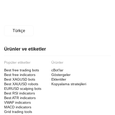
Türkçe
Ürünler ve etiketler
Popüler etiketler
Ürünler
Best free trading bots
cBot'lar
Best free indicators
Göstergeler
Best XAGUSD bots
Eklentiler
Best XAUUSD robots
Kopyalama stratejileri
EURUSD scalping bots
Best RSI indicators
Best ATR indicators
VWAP indicators
MACD indicators
Grid trading tools