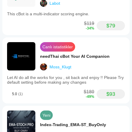
Labot
This cBot is a multi-indicator scoring engine.
$119
$79
-34%
Canlı istatistikler
needThai cBot Your AI Companion
Moss_Klugt
Let AI do all the works for you , sit back and enjoy !! Please Try
default setting before making any changes
$180
$93
5.0
(1)
-49%
Yeni
Index-Trading_EMA-ST_BuyOnly