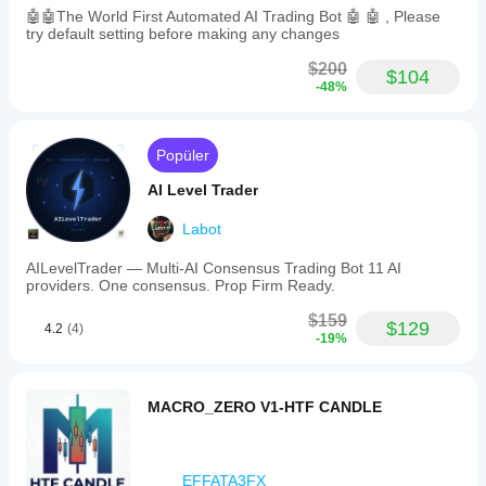
🤖🤖The World First Automated AI Trading Bot 🤖 🤖 , Please
try default setting before making any changes
$200
$104
-48%
Popüler
AI Level Trader
Labot
AILevelTrader — Multi-AI Consensus Trading Bot 11 AI
providers. One consensus. Prop Firm Ready.
$159
$129
4.2
(4)
-19%
MACRO_ZERO V1-HTF CANDLE
EFFATA3FX