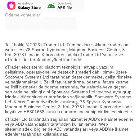
Ödeme yöntemleri
Telif hakkı © 2026 cTrader Ltd. Tüm hakları saklıdır.
ctrader.com
web sitesi 78 Spyrou Kyprianou, Magnum Business Center, 3.
Kat, 3076 Limasol Kıbrıs adresindeki cTrader Ltd.'ye aittir ve
cTrader Ltd. tarafından yönetilmektedir.
cTrader ekosistemi; platform teknolojisi, altyapı, yazılım
geliştirme, operasyonel ve destek hizmetleri dâhil olmak üzere
Spotware Systems Ltd tarafından desteklenmekte, geliştirilmekte
ve sağlanmaktadır. Belirli faturalandırma, ödeme, fatura kesme
ve ilgili hizmetler de ödeme sırasında, faturalarda veya geçerli
şartlarda belirtildiği gibi Spotware Systems Ltd ve/veya aynı grup
içindeki diğer şirketler tarafından sağlanabilir. Spotware Systems
Ltd, Kıbrıs Cumhuriyeti'nde kurulmuş, 78 Spyrou Kyprianou,
Magnum Business Center, 3. Kat, 3076 Limasol Kıbrıs adresinde
kayıtlı ve HE301668 kuruluş numarasına sahip bir limited şirkettir.
cTrader Ltd tarafından sağlanan hizmetler ABD'de ikamet edenler
veya ABD vatandaşları tarafından kullanılamaz. Web
sitelerimizdeki bilgiler de ABD vatandaşları veya ABD'de ikamet
edenler tarafından kullanılamaz.