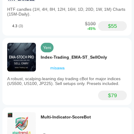
HTF candles (1H, 4H, 8H, 12H, 16H, 1D, 20D, 1W, 1M) Charts
(15M-Daily).
$100
$55
4.3
(3)
-45%
Yeni
Index-Trading_EMA-ST_SellOnly
misawa
A robust, scalping-leaning day trading cBot for major indices
(US500, US100, JP225). Sell setups only. Presets included.
$79
Multi-Indicator-ScoreBot