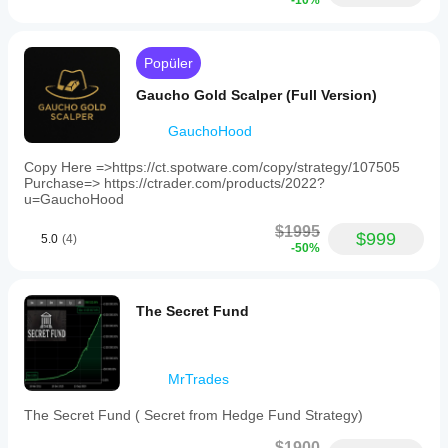
-10%
Popüler
Gaucho Gold Scalper (Full Version)
GauchoHood
Copy Here =>https://ct.spotware.com/copy/strategy/107505
Purchase=> https://ctrader.com/products/2022?
u=GauchoHood
$1995
$999
5.0
(4)
-50%
The Secret Fund
MrTrades
The Secret Fund ( Secret from Hedge Fund Strategy)
$1900