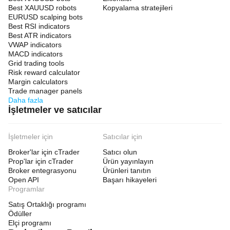
Best XAUUSD robots
Kopyalama stratejileri
EURUSD scalping bots
Best RSI indicators
Best ATR indicators
VWAP indicators
MACD indicators
Grid trading tools
Risk reward calculator
Margin calculators
Trade manager panels
Daha fazla
İşletmeler ve satıcılar
İşletmeler için
Satıcılar için
Broker'lar için cTrader
Satıcı olun
Prop'lar için cTrader
Ürün yayınlayın
Broker entegrasyonu
Ürünleri tanıtın
Open API
Başarı hikayeleri
Programlar
Satış Ortaklığı programı
Ödüller
Elçi programı