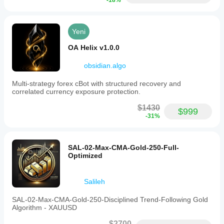
-18%
Yeni
OA Helix v1.0.0
obsidian.algo
Multi-strategy forex cBot with structured recovery and
correlated currency exposure protection.
$1430
$999
-31%
SAL-02-Max-CMA-Gold-250-Full-
Optimized
Salileh
SAL-02-Max-CMA-Gold-250-Disciplined Trend-Following Gold
Algorithm - XAUUSD
$2700