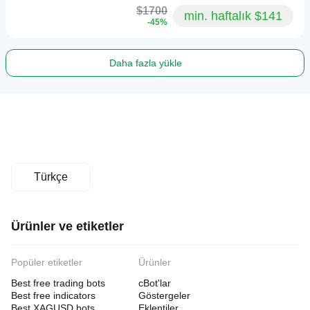
$1700
min. haftalık $141
-45%
Daha fazla yükle
Türkçe
Ürünler ve etiketler
Popüler etiketler
Ürünler
Best free trading bots
cBot'lar
Best free indicators
Göstergeler
Best XAGUSD bots
Eklentiler