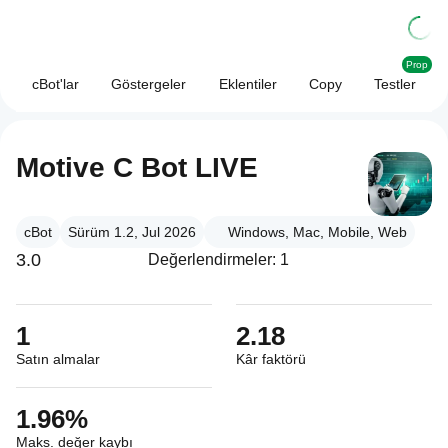
Prop
cBot'lar
Göstergeler
Eklentiler
Copy
Testler
Motive C Bot LIVE
cBot
Sürüm 1.2, Jul 2026
Windows, Mac, Mobile, Web
3.0
Değerlendirmeler: 1
1
2.18
Satın almalar
Kâr faktörü
1.96%
Maks. değer kaybı