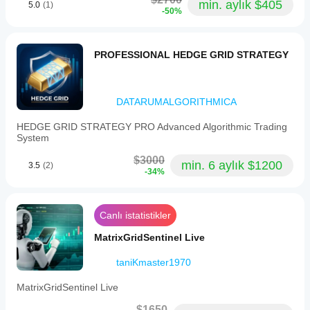
min. aylık $405
5.0
(1)
-50%
PROFESSIONAL HEDGE GRID STRATEGY
DATARUMALGORITHMICA
HEDGE GRID STRATEGY PRO Advanced Algorithmic Trading
System
$3000
min. 6 aylık $1200
3.5
(2)
-34%
Canlı istatistikler
MatrixGridSentinel Live
taniKmaster1970
MatrixGridSentinel Live
$1650