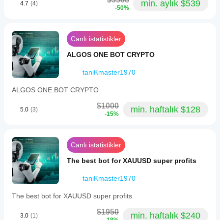
min. aylık $539
4.7
(4)
-50%
Canlı istatistikler
ALGOS ONE BOT CRYPTO
taniKmaster1970
ALGOS ONE BOT CRYPTO
$1000
min. haftalık $128
5.0
(3)
-15%
Canlı istatistikler
The best bot for XAUUSD super profits
taniKmaster1970
The best bot for XAUUSD super profits
$1950
min. haftalık $240
3.0
(1)