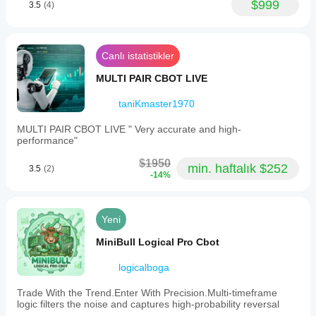
$999
3.5
(4)
Canlı istatistikler
MULTI PAIR CBOT LIVE
taniKmaster1970
MULTI PAIR CBOT LIVE " Very accurate and high-
performance"
$1950
min. haftalık $252
3.5
(2)
-14%
Yeni
MiniBull Logical Pro Cbot
logicalboga
Trade With the Trend.Enter With Precision.Multi-timeframe
logic filters the noise and captures high-probability reversal