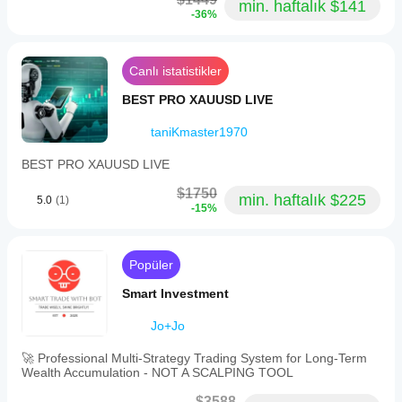
min. haftalık $141
-36%
Canlı istatistikler
BEST PRO XAUUSD LIVE
taniKmaster1970
BEST PRO XAUUSD LIVE
$1750
min. haftalık $225
5.0
(1)
-15%
Popüler
Smart Investment
Jo+Jo
🚀 Professional Multi-Strategy Trading System for Long-Term
Wealth Accumulation - NOT A SCALPING TOOL
$3588