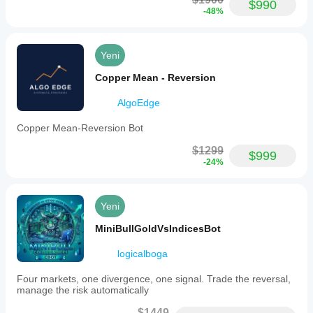
$990
-48%
Yeni
Copper Mean - Reversion
AlgoEdge
Copper Mean-Reversion Bot
$1299
$999
-24%
Yeni
MiniBullGoldVsIndicesBot
logicalboga
Four markets, one divergence, one signal. Trade the reversal,
manage the risk automatically
$1449