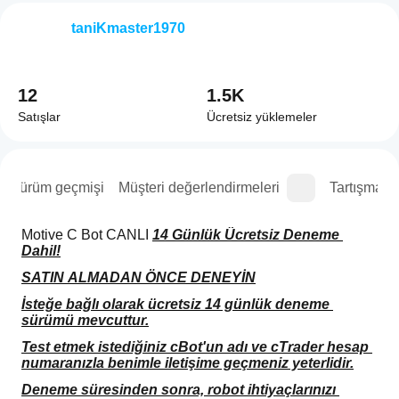
taniKmaster1970
12
1.5K
Satışlar
Ücretsiz yüklemeler
Sürüm geçmişi
Müşteri değerlendirmeleri
Tartışma
Motive C Bot CANLI 
14 Günlük Ücretsiz Deneme 
Dahil!
SATIN ALMADAN ÖNCE DENEYİN
İsteğe bağlı olarak ücretsiz 14 günlük deneme 
sürümü mevcuttur.
Test etmek istediğiniz cBot'un adı ve cTrader hesap 
numaranızla benimle iletişime geçmeniz yeterlidir.
Deneme süresinden sonra, robot ihtiyaçlarınızı 