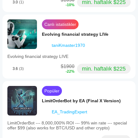
min. haftalık $225
3.0
(1)
-10%
Canlı istatistikler
Evolving financial strategy LIVe
taniKmaster1970
Evolving financial strategy LIVE
$1900
min. haftalık $225
3.6
(3)
-22%
Popüler
LimitOrderBot by EA (Final X Version)
EA_TradingExpert
LimitOrderBot --- 8,000,000% ROI --- 99% win rate --- special
offer $99 (also works for BTC/USD and other crypto)