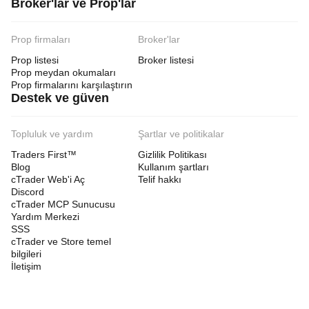
Broker'lar ve Prop'lar
Prop firmaları
Broker'lar
Prop listesi
Broker listesi
Prop meydan okumaları
Prop firmalarını karşılaştırın
Destek ve güven
Topluluk ve yardım
Şartlar ve politikalar
Traders First™
Gizlilik Politikası
Blog
Kullanım şartları
cTrader Web'i Aç
Telif hakkı
Discord
cTrader MCP Sunucusu
Yardım Merkezi
SSS
cTrader ve Store temel
bilgileri
İletişim