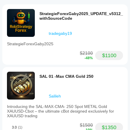
account
details.
The
StrategieForexGaby2025_UPDATE_v5312_
bot
withSourceCode
is
designed
for
tradegaby19
traders
seeking
StrategieForexGaby2025
disciplined,
stable,
$2100
and
$1100
-48%
controlled
trading
focused
on
SAL 01 -Max CMA Gold 250
quality
over
quantity.
Salileh
İşlem profili
Introducing the SAL-MAX-CMA- 250 Spot METAL Gold
XAUUSD-Cbot – the ultimate cBot designed exclusively for
XAUUSD trading
$1500
$1350
3.0
(1)