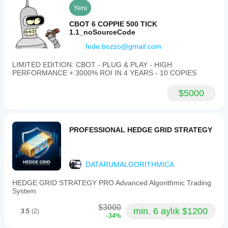
Yeni
CBOT 6 COPPIE 500 TICK
1.1_noSourceCode
fede.bozzo@gmail.com
LIMITED EDITION: CBOT - PLUG & PLAY - HIGH
PERFORMANCE + 3000% ROI IN 4 YEARS - 10 COPIES
$5000
PROFESSIONAL HEDGE GRID STRATEGY
DATARUMALGORITHMICA
HEDGE GRID STRATEGY PRO Advanced Algorithmic Trading
System
$3000
min. 6 aylık $1200
3.5
(2)
-34%