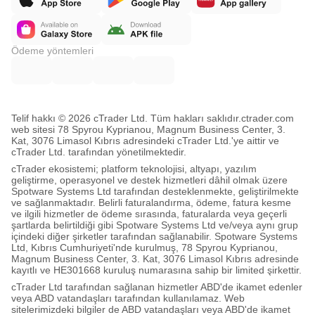
Ödeme yöntemleri
Telif hakkı © 2026 cTrader Ltd. Tüm hakları saklıdır.
ctrader.com
web sitesi 78 Spyrou Kyprianou, Magnum Business Center, 3.
Kat, 3076 Limasol Kıbrıs adresindeki cTrader Ltd.'ye aittir ve
cTrader Ltd. tarafından yönetilmektedir.
cTrader ekosistemi; platform teknolojisi, altyapı, yazılım
geliştirme, operasyonel ve destek hizmetleri dâhil olmak üzere
Spotware Systems Ltd tarafından desteklenmekte, geliştirilmekte
ve sağlanmaktadır. Belirli faturalandırma, ödeme, fatura kesme
ve ilgili hizmetler de ödeme sırasında, faturalarda veya geçerli
şartlarda belirtildiği gibi Spotware Systems Ltd ve/veya aynı grup
içindeki diğer şirketler tarafından sağlanabilir. Spotware Systems
Ltd, Kıbrıs Cumhuriyeti'nde kurulmuş, 78 Spyrou Kyprianou,
Magnum Business Center, 3. Kat, 3076 Limasol Kıbrıs adresinde
kayıtlı ve HE301668 kuruluş numarasına sahip bir limited şirkettir.
cTrader Ltd tarafından sağlanan hizmetler ABD'de ikamet edenler
veya ABD vatandaşları tarafından kullanılamaz. Web
sitelerimizdeki bilgiler de ABD vatandaşları veya ABD'de ikamet