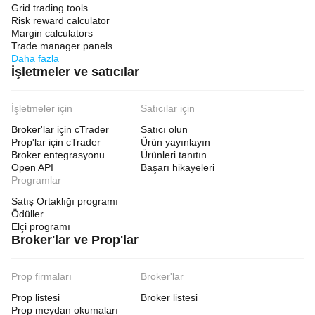
Grid trading tools
Risk reward calculator
Margin calculators
Trade manager panels
Daha fazla
İşletmeler ve satıcılar
İşletmeler için
Satıcılar için
Broker'lar için cTrader
Satıcı olun
Prop'lar için cTrader
Ürün yayınlayın
Broker entegrasyonu
Ürünleri tanıtın
Open API
Başarı hikayeleri
Programlar
Satış Ortaklığı programı
Ödüller
Elçi programı
Broker'lar ve Prop'lar
Prop firmaları
Broker'lar
Prop listesi
Broker listesi
Prop meydan okumaları