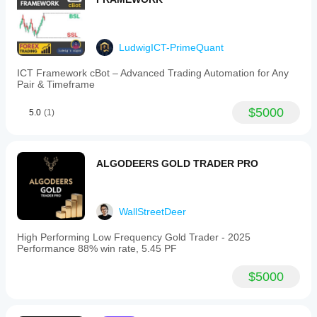
bağlı olarak
değişebilir.
Botu kendi
ortamınızda
LudwigICT-PrimeQuant
test etmek,
gerçek
ICT Framework cBot – Advanced Trading Automation for Any
Pair & Timeframe
kullanımda
nasıl
performans
$5000
5.0
(1)
gösterdiğini
anlamanıza
yardımcı
olur.
ALGODEERS GOLD TRADER PRO
WallStreetDeer
High Performing Low Frequency Gold Trader - 2025
Performance 88% win rate, 5.45 PF
$5000