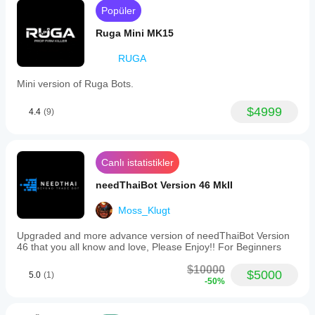
Popüler
Ruga Mini MK15
RUGA
Mini version of Ruga Bots.
$4999
4.4
(9)
Canlı istatistikler
needThaiBot Version 46 MkII
Moss_Klugt
Upgraded and more advance version of needThaiBot Version
46 that you all know and love, Please Enjoy!! For Beginners
$10000
$5000
5.0
(1)
-50%