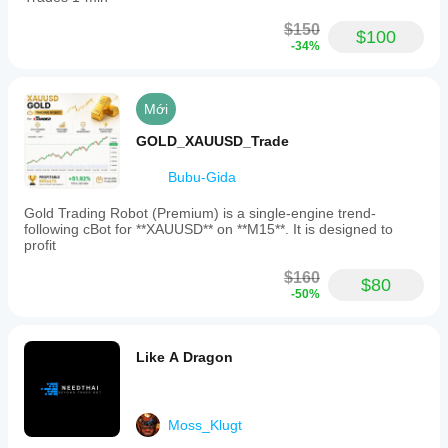
$150
$100
-34%
Mới
GOLD_XAUUSD_Trade
Bubu-Gida
Gold Trading Robot (Premium) is a single-engine trend-
following cBot for **XAUUSD** on **M15**. It is designed to
profit
$160
$80
-50%
Like A Dragon
Moss_Klugt