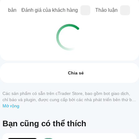
iên bản
Đánh giá của khách hàng
Thảo luận
C
Hồ sơ giao dịch
Làm
thế
Đánh giá: 0
nào
Chia sẻ
để
khởi
chạy
Các sản phẩm có sẵn trên cTrader Store, bao gồm bot giao dịch,
Đánh giá của khách hàng
cBot?
chỉ báo và plugin, được cung cấp bởi các nhà phát triển bên thứ ba
Sau
và chỉ nhằm mục đích cung cấp thông tin và tiếp cận kỹ thuật.
Mở rộng
5
4
3
2
Tất cả
Ứng
khi
cTrader Store không phải là nhà môi giới và không cung cấp lời
dụng
cài
khuyên đầu tư, khuyến nghị cá nhân hay bất kỳ đảm bảo nào về
Sản
Bạn cũng có thể thích
cTrader
đặt,
hiệu suất trong tương lai.
phẩm
hãy
nào hỗ
này
khởi
trợ
chưa
chạy