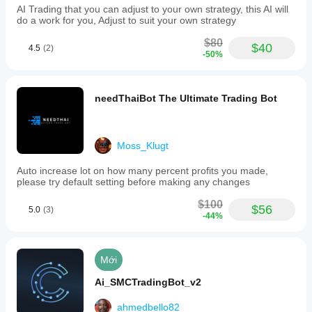
AI Trading that you can adjust to your own strategy, this AI will
do a work for you, Adjust to suit your own strategy
$80
$40
4.5
(2)
-50%
needThaiBot The Ultimate Trading Bot
Moss_Klugt
Auto increase lot on how many percent profits you made,
please try default setting before making any changes
$100
$56
5.0
(3)
-44%
Mới
Ai_SMCTradingBot_v2
ahmedbello82