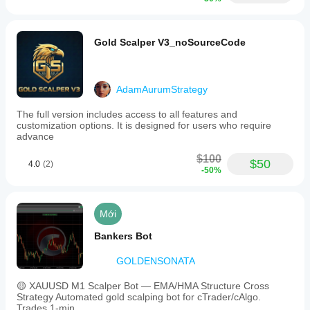
Gold Scalper V3_noSourceCode
AdamAurumStrategy
The full version includes access to all features and
customization options. It is designed for users who require
advance
$100
$50
4.0
(2)
-50%
Mới
Bankers Bot
GOLDENSONATA
🟡 XAUUSD M1 Scalper Bot — EMA/HMA Structure Cross
Strategy Automated gold scalping bot for cTrader/cAlgo.
Trades 1-min