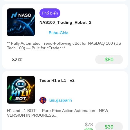
trường
của
Phổ biến
riêng
bạn sẽ
NAS100_Trading_Robot_2
giúp
bạn
Bubu-Gida
hiểu rõ
cách
** Fully Automated Trend-Following cBot for NASDAQ 100 (US
thức
Tech 100) — Built for cTrader **
hoạt
động
$80
5.0
(3)
của nó
trong
thực tế.
Teste H1 e L1 - v2
luis.gasparin
H1 and L1 BOT — Pure Price Action Automation - NEW
VERSION IN PROGRESS...
$78
$39
-50%