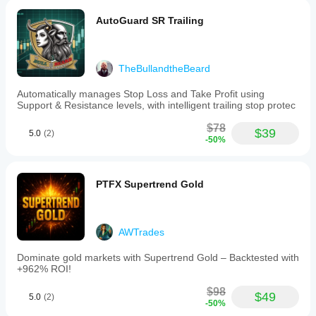
lịch sử
suất có
sử
AutoGuard SR Trailing
thị
thể
dụng
trường
thay
tệp
trên ứng
đổi tùy
tối
dụng
thuộc
ưu
TheBullandtheBeard
cTrader
vào
hóa
dành cho
điều
được
Automatically manages Stop Loss and Take Profit using
Windows
kiện
cung
Support & Resistance levels, with intelligent trailing stop protec
và Mac.
của
cấp.
nhà
$78
$39
5.0
(2)
môi
-50%
giới,
mức
chênh
PTFX Supertrend Gold
lệch và
chất
lượng
khớp
AWTrades
lệnh.
Việc
Dominate gold markets with Supertrend Gold – Backtested with
thử
+962% ROI!
nghiệm
bot
$98
$49
5.0
(2)
trong
-50%
môi