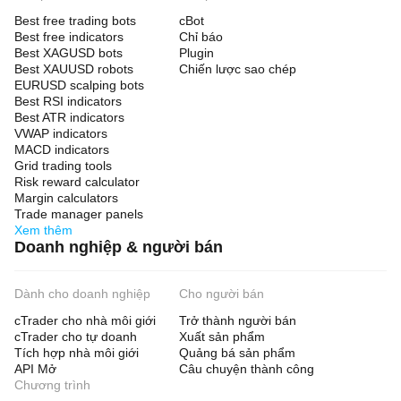
Best free trading bots
cBot
Best free indicators
Chỉ báo
Best XAGUSD bots
Plugin
Best XAUUSD robots
Chiến lược sao chép
EURUSD scalping bots
Best RSI indicators
Best ATR indicators
VWAP indicators
MACD indicators
Grid trading tools
Risk reward calculator
Margin calculators
Trade manager panels
Xem thêm
Doanh nghiệp & người bán
Dành cho doanh nghiệp
Cho người bán
cTrader cho nhà môi giới
Trở thành người bán
cTrader cho tự doanh
Xuất sản phẩm
Tích hợp nhà môi giới
Quảng bá sản phẩm
API Mở
Câu chuyện thành công
Chương trình