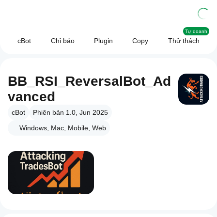
Tự doanh
cBot
Chỉ báo
Plugin
Copy
Thử thách
BB_RSI_ReversalBot_Ad
vanced
cBot
Phiên bản 1.0, Jun 2025
Windows, Mac, Mobile, Web