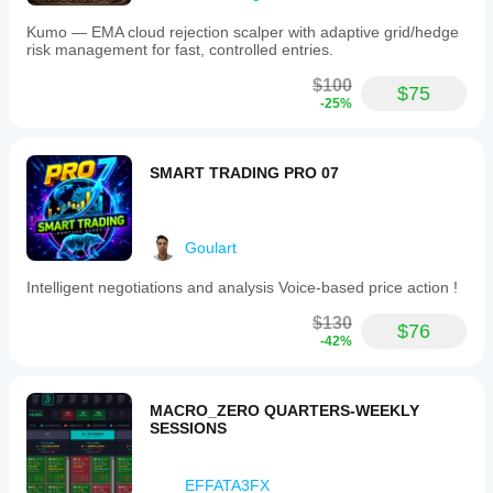
Kumo — EMA cloud rejection scalper with adaptive grid/hedge
risk management for fast, controlled entries.
$100
$75
-25%
SMART TRADING PRO 07
Goulart
Intelligent negotiations and analysis Voice-based price action !
$130
$76
-42%
MACRO_ZERO QUARTERS-WEEKLY
SESSIONS
EFFATA3FX