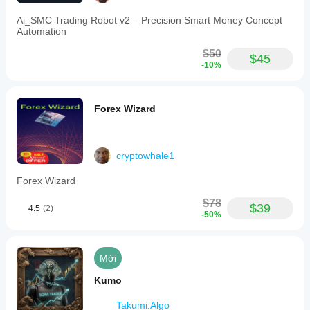
Ai_SMC Trading Robot v2 – Precision Smart Money Concept
Automation
$50
$45
-10%
Forex Wizard
cryptowhale1
Forex Wizard
$78
$39
4.5
(2)
-50%
Mới
Kumo
Takumi.Algo