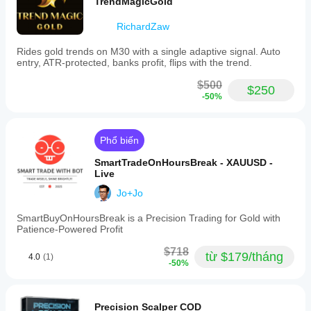
TrendMagicGold
RichardZaw
Rides gold trends on M30 with a single adaptive signal. Auto
entry, ATR-protected, banks profit, flips with the trend.
$500
$250
-50%
Phổ biến
SmartTradeOnHoursBreak - XAUUSD -
Live
Jo+Jo
SmartBuyOnHoursBreak is a Precision Trading for Gold with
Patience-Powered Profit
$718
từ $179/tháng
4.0
(1)
-50%
Precision Scalper COD