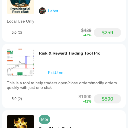
Labot
Local Use Only
$439
$259
5.0
(2)
-42%
Risk & Reward Trading Tool Pro
Fx4U.net
This is a tool to help traders open/close orders/modify orders
quickly with just one click
$1000
$590
5.0
(2)
-41%
Mới