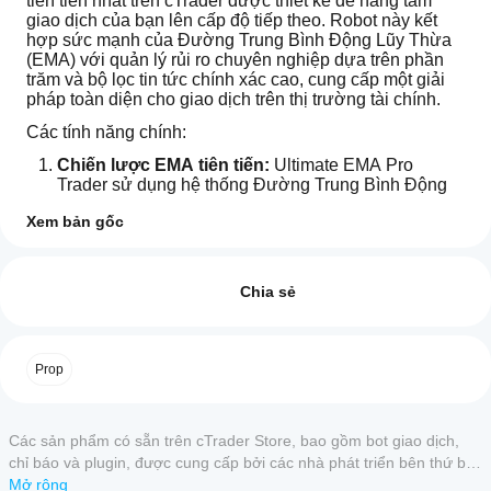
tiên tiến nhất trên cTrader được thiết kế để nâng tầm 
giao dịch của bạn lên cấp độ tiếp theo. Robot này kết 
hợp sức mạnh của Đường Trung Bình Động Lũy Thừa 
(EMA) với quản lý rủi ro chuyên nghiệp dựa trên phần 
trăm và bộ lọc tin tức chính xác cao, cung cấp một giải 
pháp toàn diện cho giao dịch trên thị trường tài chính.
Các tính năng chính:
Chiến lược EMA tiên tiến:
 Ultimate EMA Pro 
Trader sử dụng hệ thống Đường Trung Bình Động 
Lũy Thừa (EMA) tinh vi để xác định xu hướng và 
Xem bản gốc
điểm vào lệnh tối ưu. Điều này cho phép nó tận 
Hồ sơ giao dịch
dụng tối đa cơ hội giao dịch trong nhiều điều kiện thị 
Làm
trường khác nhau, từ xu hướng mạnh đến giai đoạn 
thế
Đánh giá: 3
tích lũy.
nào
Chia sẻ
Quản lý rủi ro chuyên nghiệp:
 Robot tích hợp 
để
5
67 %
quản lý rủi ro tiên tiến dựa trên phần trăm, cho phép 
khởi
người dùng xác định mức rủi ro trên mỗi giao dịch 
4
33 %
chạy
một cách chính xác. Điều này đảm bảo vốn của bạn 
Prop
3
0 %
cBot?
luôn được bảo vệ, điều chỉnh kích thước vị thế theo 
số dư tài khoản và mức rủi ro đã chọn.
2
0 %
Sau
Ứng
Bộ lọc tin tức:
 Với bộ lọc tin tức tích hợp, robot 
khi
1
0 %
Các sản phẩm có sẵn trên cTrader Store, bao gồm bot giao dịch,
dụng
tránh giao dịch trong các sự kiện kinh tế có tác động 
cài
lớn, giảm thiểu rủi ro biến động bất ngờ. Nó duy trì 
chỉ báo và plugin, được cung cấp bởi các nhà phát triển bên thứ ba
cTrader
đặt,
lịch kinh tế cập nhật, nhận diện và tránh các thời 
và chỉ nhằm mục đích cung cấp thông tin và tiếp cận kỹ thuật.
Mở rộng
hãy
nào hỗ