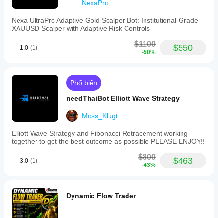
NexaPro
trong
gives a
cleaner
môi
Nexa UltraPro Adaptive Gold Scalper Bot: Institutional-Grade
read than
trường
XAUUSD Scalper with Adaptive Risk Controls
one good
của
result.
riêng
$1100
$550
1.0
(1)
bạn sẽ
-50%
giúp
bạn
hiểu rõ
Phổ biến
cách
thức
needThaiBot Elliott Wave Strategy
hoạt
động
Moss_Klugt
của nó
trong
Elliott Wave Strategy and Fibonacci Retracement working
thực tế.
together to get the best outcome as possible PLEASE ENJOY!!
$800
$463
3.0
(1)
-43%
Dynamic Flow Trader