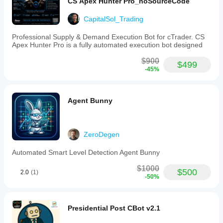
CS Apex Hunter Pro_noSourceCode
CapitalSol_Trading
Professional Supply & Demand Execution Bot for cTrader. CS
Apex Hunter Pro is a fully automated execution bot designed
$900
$499
-45%
Agent Bunny
ZeroDegen
Automated Smart Level Detection Agent Bunny
$1000
$500
2.0
(1)
-50%
Presidential Post CBot v2.1