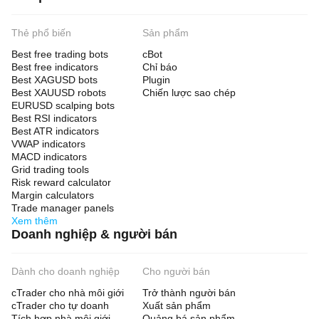
Thẻ phổ biến
Sản phẩm
Best free trading bots
cBot
Best free indicators
Chỉ báo
Best XAGUSD bots
Plugin
Best XAUUSD robots
Chiến lược sao chép
EURUSD scalping bots
Best RSI indicators
Best ATR indicators
VWAP indicators
MACD indicators
Grid trading tools
Risk reward calculator
Margin calculators
Trade manager panels
Xem thêm
Doanh nghiệp & người bán
Dành cho doanh nghiệp
Cho người bán
cTrader cho nhà môi giới
Trở thành người bán
cTrader cho tự doanh
Xuất sản phẩm
Tích hợp nhà môi giới
Quảng bá sản phẩm