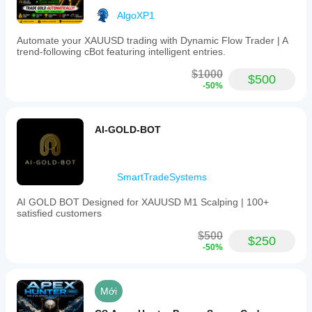
AlgoXP1
Automate your XAUUSD trading with Dynamic Flow Trader | A
trend-following cBot featuring intelligent entries.
$1000
$500
-50%
AI-GOLD-BOT
SmartTradeSystems
AI GOLD BOT Designed for XAUUSD M1 Scalping | 100+
satisfied customers
$500
$250
-50%
Mới