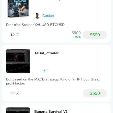
Goulart
Precision Scalper,XAUUSD-BTCUSD
$900
$590
4.0
(2)
-35%
TaBot_ctrader
ta!!!
Bot based on the MACD strategy. Kind of a HFT bot. Great
profit factor.
$500
5.0
(2)
Banana Survival V2