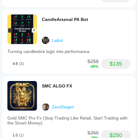
bạn sẽ
giúp
bạn
hiểu rõ
CandleArsenal PA Bot
cách
thức
hoạt
động
Labot
của nó
trong
Turning candlestick logic into performance
thực tế.
$259
$135
4.6
(3)
-48%
SMC ALGO FX
ZeroDegen
Gold SMC Pro Fx (Stop Trading Like Retail, Start Trading with
the Smart Money)
$350
$250
1.0
(1)