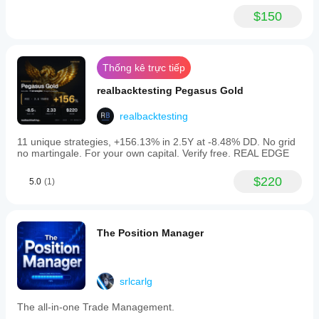
$150
Thống kê trực tiếp
realbacktesting Pegasus Gold
realbacktesting
11 unique strategies, +156.13% in 2.5Y at -8.48% DD. No grid
no martingale. For your own capital. Verify free. REAL EDGE
$220
5.0
(1)
The Position Manager
srlcarlg
The all-in-one Trade Management.