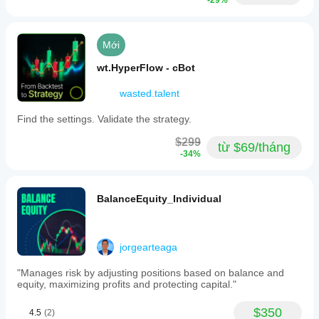
-29%
Mới
wt.HyperFlow - cBot
wasted.talent
Find the settings. Validate the strategy.
$299
từ $69/tháng
-34%
BalanceEquity_Individual
jorgearteaga
"Manages risk by adjusting positions based on balance and
equity, maximizing profits and protecting capital."
$350
4.5
(2)