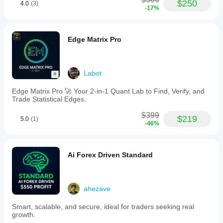
$250
4.0
(3)
-17%
Edge Matrix Pro
Labot
Edge Matrix Pro 🚀 Your 2-in-1 Quant Lab to Find, Verify, and
Trade Statistical Edges.
$399
$219
5.0
(1)
-46%
Ai Forex Driven Standard
ahezave
Smart, scalable, and secure, ideal for traders seeking real
growth.