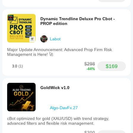
Dynamic Trendline Deluxe Pro Cbot -
PROP edition
Labot
Major Update Announcement: Advanced Prop Firm Risk
Management is Here! 🚀
$298
$169
3.0
(1)
-44%
GoldWick v1.0
Algo-DavFx.27
cBot optimized for gold (XAU/USD) with trend strategy,
advanced filters and flexible risk management.
$300