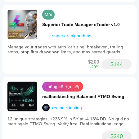
tối
dụng
thuộc
ưu
cTrader
vào
hóa
Mới
dành cho
điều
được
Windows
kiện
cung
Superior Trade Manager cTrader v1.0
và Mac.
của
cấp.
nhà
superior_algorithms
môi
giới,
Manage your trades with auto lot sizing, breakeven, trailing
mức
stops, prop firm drawdown limits, and max spread guards.
chênh
lệch và
$200
$144
chất
-29%
lượng
khớp
lệnh.
Thống kê trực tiếp
Việc
thử
realbacktesting Balanced FTMO Swing
nghiệm
bot
realbacktesting
trong
môi
12 unique strategies, +233.9% in 5Y at -4.18% DD. No grid no
trường
martingale FTMO Swing. Verify free. Real institutional edge
của
riêng
$240