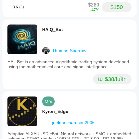
$280
$150
3.6
(3)
-47%
HAIQ_Bot
Thomas-Sparrow
HAI_Bot is an advanced algorithmic trading system developed
using the mathematical core and signal intelligence ...
từ $38/tuần
Mới
Kyron_Edge
joelonrichardson2006
Adaptive AI XAUUSD cBot. Neural network + SMC + embedded
calendar. FTMO-ready. +1088% ROI · PF 3.00 · DD 18.9%