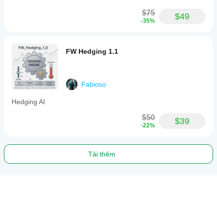
$75
$49
-35%
FW Hedging 1.1
Fabioso
Hedging AI
$50
$39
-22%
Tải thêm