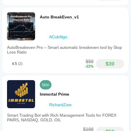
Auto BreakEven_v1
ACukAlgo
AutoBreakeven Pro – Smart automatic breakeven tool by Stop
Loss Ratio
$50
$39
4.5
(2)
-22%
Mới
Immortal Prime
RichardZaw
Smart Trading Bot with Rich Management Tools for FOREX
PAIRS, NASDAQ, GOLD, OIL
$100