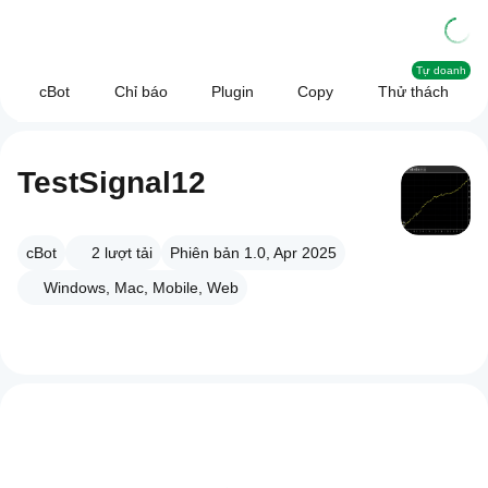
Tự doanh
cBot
Chỉ báo
Plugin
Copy
Thử thách
TestSignal12
cBot
2
lượt tải
Phiên bản 1.0, Apr 2025
Windows, Mac, Mobile, Web