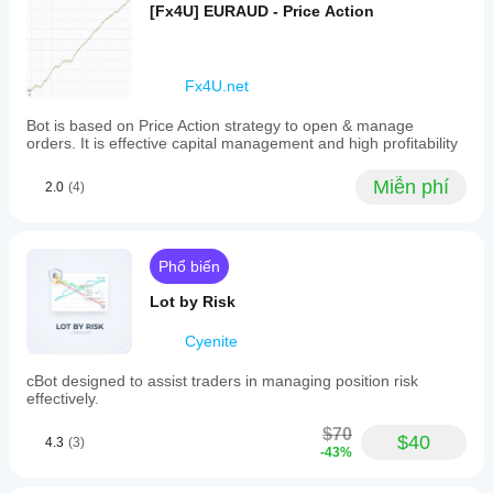
[Fx4U] EURAUD - Price Action
cTrader
vào
hóa
dành cho
điều
được
Windows
kiện
cung
và Mac.
của
cấp.
Fx4U.net
nhà
môi
Bot is based on Price Action strategy to open & manage
giới,
orders. It is effective capital management and high profitability
mức
chênh
Miễn phí
2.0
(4)
lệch và
chất
lượng
khớp
Phổ biến
lệnh.
Việc
Lot by Risk
thử
nghiệm
Cyenite
bot
trong
cBot designed to assist traders in managing position risk
môi
effectively.
trường
của
$70
$40
4.3
(3)
riêng
-43%
bạn sẽ
giúp