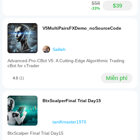
$58
$39
-33%
V5MultiPairsFXDemo_noSourceCode
Salileh
Advanced-Pro-CBot V5: A Cutting-Edge Algorithmic Trading
cBot for cTrader
Miễn phí
4.0
(1)
BtxScalperFinal Trial Day15
taniKmaster1970
BtxScalper Final Trial Day15