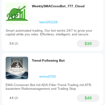
bạn
WeeklySMACrossBot_777_Cloud
hiểu rõ
cách
thức
hoạt
tsem201126
động
của nó
Smart automated trading. Our bot works 24/7 to grow your
trong
capital while you relax. Effortless, intelligent, and secure.
thực tế.
$39
5.0
(2)
Trend-Following Bot
enrico0702
EMA-Crossover-Bot mit ADX-Filter:Trend-Trading mit ATR-
basiertem Risikomanagement und Trailing Stop.
$49
4.5
(2)