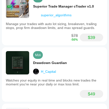
hợp
gian.
thông
Superior Trade Manager cTrader v1.0
với
Tập
số của
nhà
trung vào
cBot
superior_algorithms
môi
tính ổn
trước
giới và
định,
khi
Manage your trades with auto lot sizing, breakeven, trailing
điều
mức sụt
stops, prop firm drawdown limits, and max spread guards.
chạy
kiện
giảm tài
không?
thị
sản và
$78
$39
trường
và cách
Bạn
-50%
Hiệu
có thể
bot phản
có
cải
suất
ứng
thể
thiện
trước
cBot
chạy
đáng
Mới
các điều
cBot
có
kể
kiện thị
với
giống
Drawdown Guardian
hiệu
trường
các
nhau
suất
khác
thông
trên
H_Capital
giao
nhau.
số
mọi tài
dịch.
Backtest
mặc
Watches your equity in real time and blocks new trades the
khoản?
cBot với
định
moment you're near your daily or max loss limit.
dữ liệu
Hiệu
hoặc
lịch sử
suất có
sử
$49
thị
thể
dụng
trường
thay
tệp
trên ứng
đổi tùy
tối
dụng
thuộc
ưu