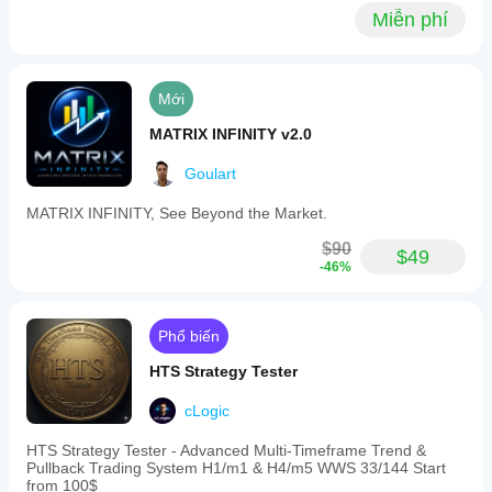
Miễn phí
Mới
MATRIX INFINITY v2.0
Goulart
MATRIX INFINITY, See Beyond the Market.
$90
$49
-46%
Phổ biến
HTS Strategy Tester
cLogic
HTS Strategy Tester - Advanced Multi-Timeframe Trend &
Pullback Trading System H1/m1 & H4/m5 WWS 33/144 Start
from 100$