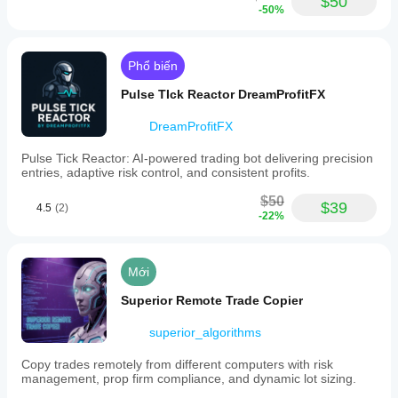
$50
-50%
Phổ biến
Pulse TIck Reactor DreamProfitFX
DreamProfitFX
Pulse Tick Reactor: AI-powered trading bot delivering precision
entries, adaptive risk control, and consistent profits.
$50
$39
4.5
(2)
-22%
Mới
Superior Remote Trade Copier
superior_algorithms
Copy trades remotely from different computers with risk
management, prop firm compliance, and dynamic lot sizing.