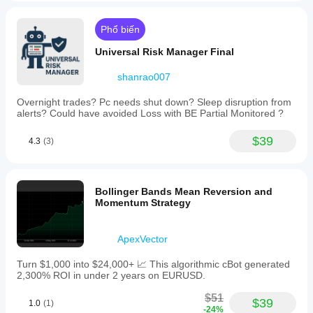
Phổ biến
Universal Risk Manager Final
shanrao007
Overnight trades? Pc needs shut down? Sleep disruption from
alerts? Could have avoided Loss with BE Partial Monitored ?
$39
4.3
(3)
Bollinger Bands Mean Reversion and
Momentum Strategy
ApexVector
Turn $1,000 into $24,000+ 📈 This algorithmic cBot generated
2,300% ROI in under 2 years on EURUSD.
$51
$39
1.0
(1)
-24%