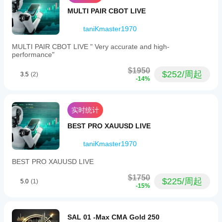
自己
MULTI PAIR CBOT LIVE
的环
境中
taniKmaster1970
测试
机器
MULTI PAIR CBOT LIVE " Very accurate and high-
人有
performance"
助于
了解
$1950
$252/周起
3.5
(2)
其在
-14%
真实
使用
中的
实时统计
表
现。
BEST PRO XAUUSD LIVE
taniKmaster1970
BEST PRO XAUUSD LIVE
$1750
$225/周起
5.0
(1)
-15%
SAL 01 -Max CMA Gold 250