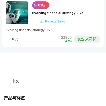
实时统计
Evolving financial strategy LIVe
taniKmaster1970
Evolving financial strategy LIVE
$1900
$225/周起
3.6
(3)
-22%
中文
产品与标签