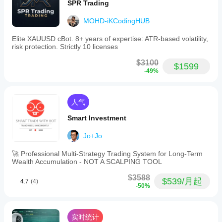
上使用历
场条
其参
SPR Trading
史市场数
件，
数
据回测您
可以
MOHD-iKCodingHUB
吗?
的
显著
您可以
cBot。
提高
Elite XAUUSD cBot. 8+ years of expertise: ATR-based volatility,
cBot
使用默
其性
risk protection. Strictly 10 licenses
在每
认参数
能。
个账
启动
$3100
$1599
cBot，
户上
-49%
或使用
的表
提供的
现会
优化文
相同
人气
件
。
吗?
Smart Investment
表现
可能
Jo+Jo
因经
纪商
🚀 Professional Multi-Strategy Trading System for Long-Term
条
Wealth Accumulation - NOT A SCALPING TOOL
件、
点差
$3588
$539/月起
4.7
(4)
和执
-50%
行质
量而
异。
实时统计
在您