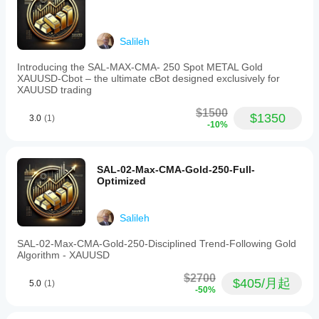
Salileh
Introducing the SAL-MAX-CMA- 250 Spot METAL Gold
XAUUSD-Cbot – the ultimate cBot designed exclusively for
XAUUSD trading
$1500
$1350
3.0
(1)
-10%
SAL-02-Max-CMA-Gold-250-Full-
Optimized
Salileh
SAL-02-Max-CMA-Gold-250-Disciplined Trend-Following Gold
Algorithm - XAUUSD
$2700
$405/月起
5.0
(1)
-50%