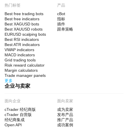
热门标签
产品
Best free trading bots
cBot
Best free indicators
指标
Best XAGUSD bots
插件
Best XAUUSD robots
跟单策略
EURUSD scalping bots
Best RSI indicators
Best ATR indicators
VWAP indicators
MACD indicators
Grid trading tools
Risk reward calculator
Margin calculators
Trade manager panels
更多
企业与卖家
面向企业
面向卖家
cTrader 经纪商版
成为卖家
cTrader 自营版
发布产品
经纪商集成
推广产品
Open API
成功案例