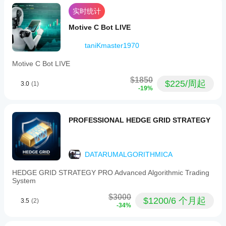
实时统计
Motive C Bot LIVE
taniKmaster1970
Motive C Bot LIVE
$1850
$225/周起
3.0
(1)
-19%
PROFESSIONAL HEDGE GRID STRATEGY
DATARUMALGORITHMICA
HEDGE GRID STRATEGY PRO Advanced Algorithmic Trading
System
$3000
$1200/6 个月起
3.5
(2)
-34%