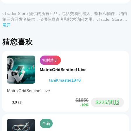
地实
如何
该产
cTrader
例
。
品尚
测试
应用都支
无评
cBot
持 cBot
cTrader Store 提供的所有产品，包括交易机器人、指标和插件，均由
价。
的云端执
的表
第三方开发者提供，仅供信息参考和技术访问之用。cTrader Store 并
已经
行，而只
现?
非经纪商，不提供投资建议、个人推荐或任何未来业绩保证。
展开
试过
有
在干净的
了？
cTrader
我应
模拟账户
抢先
Windows
猜您喜欢
该优
(无历史
告诉
和 Mac
化
交易)上
其他
支持本地
运行
cBot
人！
执行。
cBot，并
设置
实时统计
随着时间
以获
的推移监
得更
MatrixGridSentinel Live
控其活
好的
动。重点
taniKmaster1970
结果
关注一致
吗?
性、回撤
MatrixGridSentinel Live
和不同市
优化
我应
场条件下
cBot
$1650
$225/周起
3.0
(1)
该在
的表现。
以适
-10%
运行
在
应您
cTrader
的经
cBot
Windows
纪商
之前
全新
和 Mac
和市
调整