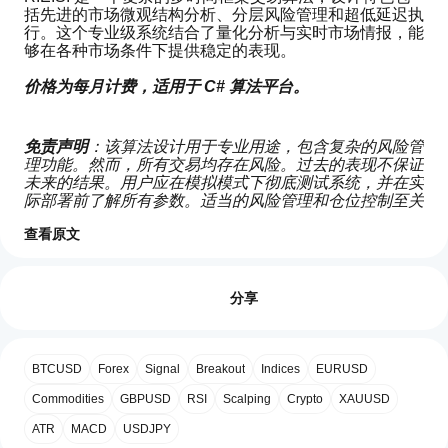
括先进的市场微观结构分析、分层风险管理和超低延迟执
行。这个专业级系统结合了量化分析与实时市场情报，能
够在各种市场条件下提供稳定的表现。
价格为每月计费，适用于 C# 算法平台。
免责声明
：该算法设计用于专业用途，包含复杂的风险管
理功能。然而，所有交易均存在风险。过去的表现不保证
未来的结果。用户应在模拟模式下彻底测试系统，并在实
际部署前了解所有参数。适当的风险管理和仓位控制至关
重要。
查看原文
交易概览
如何
启动
评价:0
cBot?
分享
安装
哪些
后，
cTrader
启动
客户评价
BTCUSD
Forex
Signal
Breakout
Indices
EURUSD
应用支
cBot
的
持
Commodities
GBPUSD
RSI
Scalping
Crypto
XAUUSD
全部
5
4
3
2
1
云端
cBot?
或本
ATR
MACD
USDJPY
所有