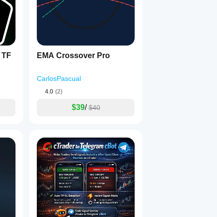
 TF
EMA Crossover Pro
CarlosPascual
4.0
(2)
$39
/
$40