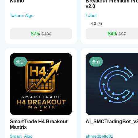
Kumo
Breakout Premium Pr
v2.0
Takumi.Algo
Labot
4.3
(3)
$75
/
$49
/
$100
$97
全新
全新
SmartTrade H4 Breakout
Ai_SMCTradingBot_v
Maxtrix
Smart_Algo
ahmedbello82