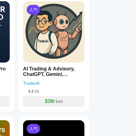
人气
1
Pro
AI Trading & Advisory,
ChatGPT, Gemini,
DeepSeek, Claude
TraderAi
4.3
(3)
$39
/
$49
人气