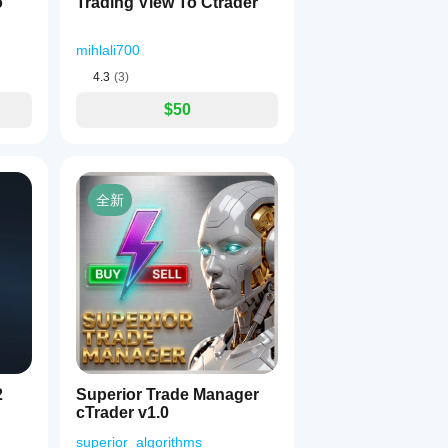
o
Trading View To Ctrader
mihlali700
4.3
(3)
$50
全新
2
Superior Trade Manager
cTrader v1.0
superior_algorithms