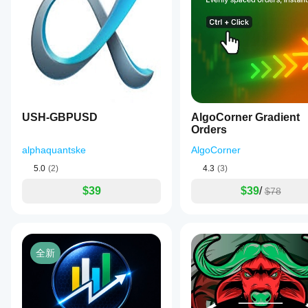
cBot。
提高
cBot
result
使用默
其性
easier to
在每
认参数
能。
trust.
个账
启动
Early
cBot，
户上
sizing
或使用
的表
should
提供的
stay
现会
优化文
modest
相同
until the
件
。
吗?
journal
USH-GBPUSD
AlgoCorner Gradient
looks
表现
Orders
stable.
可能
因经
alphaquantske
AlgoCorner
纪商
BotTraderPro1
条
5.0
(2)
4.3
(3)
件、
April 11, 2026
$39
$39
/
$78
点差
和执
This
行质
belongs
量而
in the
review
异。
全新
stack for
在您
algo
自己
trading.
的环
A sample
境中
of 96
测试