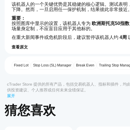
该机器人的一个关键优势是其稳健的核心逻辑。测试表明
下降。然而，一旦启用任一保护机制，结果彼此非常接近
重要：
按照图库中显示的设置，该机器人专为 
欧洲斯托克50指数
场量身定制，不应盲目应用于其他标的。
在重大新闻事件或危机阶段后，建议暂停该机器人约 
4周
撤可能显著增加。
查看原文
5.0
交易概览
交
最
如何
易
低
启动
风
建
格
cBot?
Fixed Lot
议
Stop Loss (SL) Manager
Break Even
Trailing Stop Mana
波
余
安装
额
段
哪些
$1000
后，
评价:2
交
cTrader
启动
cTrader Store 提供的所有产品，包括交易机器人、指标和插件，
易
每
应用支
cBot
供投资建议、个人推荐或任何未来业绩保证。
笔
5
100 %
的
持
展开
策
交
云端
cBot?
4
0 %
略
易
或本
类
风
猜您喜欢
所有
3
0 %
地实
型
如何
险
cTrader
趋势
例
1%
。
2
0 %
测试
应用都支
cBot
持 cBot
1
0 %
分
图
的云端执
的表
析
表