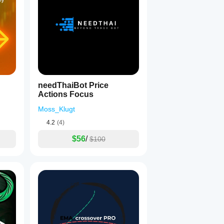
needThaiBot Price
Actions Focus
Moss_Klugt
4.2
(4)
$56
/
$100