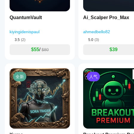
QuantumVault
Ai_Scalper Pro_Max
kiyingidenispaul
ahmedbello82
3.5
(2)
5.0
(3)
$55
/
$39
$80
全新
人气