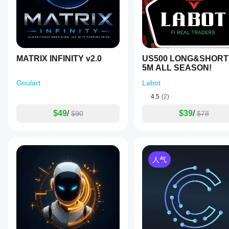
setups
机器
on Asian
人有
session
should
助于
show
了解
whether
其在
it really
真实
MATRIX INFINITY v2.0
improves
US500 LONG&SHORT
使用
the
5M ALL SEASON!
中的
routine.
表
Goulart
Labot
现。
4.5
(2)
$49
/
$39
/
$90
$78
人气