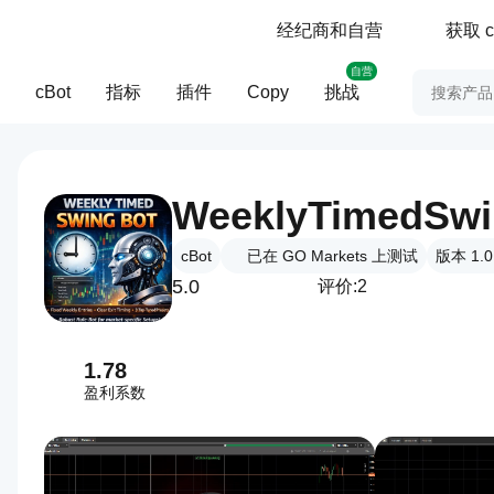
经纪商和自营
获取 c
自营
cBot
指标
插件
Copy
挑战
WeeklyTimedSwi
cBot
已在 GO Markets 上测试
版本 1.0,
5.0
评价:2
1.78
盈利系数