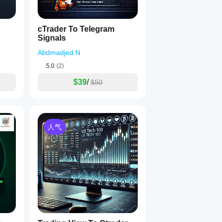
cTrader To Telegram
Signals
Abdmadjed.N
5.0
(2)
$39
/
$50
人气