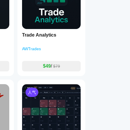
Trade Analytics
AWTrades
$49
/
$79
人气