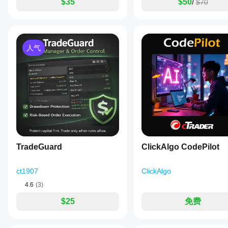
$35
$50
/
素来扩
$70
使
operational
展
用
cTrader
数
平台。
据?
插件
人气
根据
其功
能和
配置
与交
易数
据或
外部
服务
进行
TradeGuard
交
ClickAlgo CodePilot
互。
ct1907
ClickAlgo
4.6
(3)
$25
免费