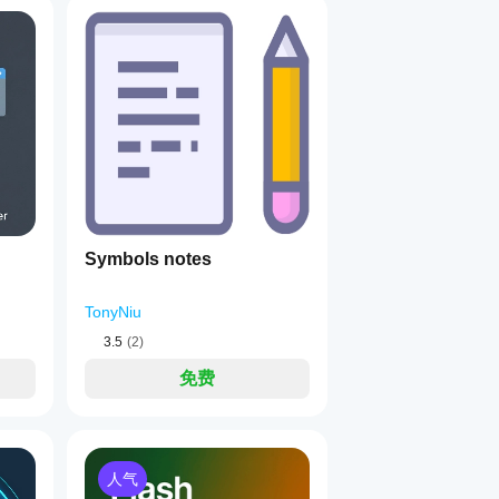
Symbols notes
TonyNiu
3.5
(2)
免费
人气