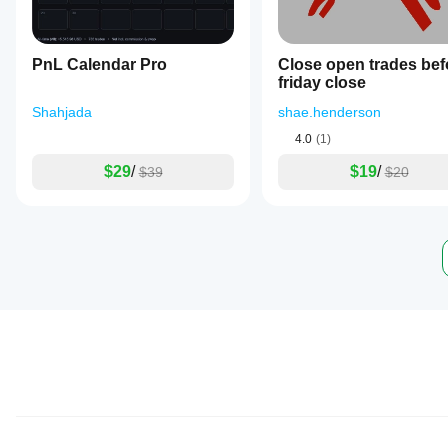
PnL Calendar Pro
Close open trades bef
friday close
Shahjada
shae.henderson
4.0
(1)
$29
/
$19
/
$39
$20