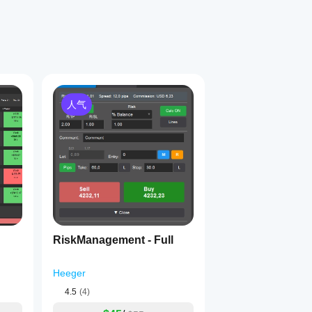
人气
1
RiskManagement - Full
Heeger
4.5
(4)