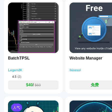
BatchTPSL
Website Manager
LegendK
Ikiresol
4.5
(2)
$40
/
免费
$60
人气