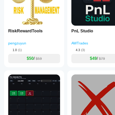
RiskRewardTools
PnL Studio
pengzuyun
AWTrades
1.0
(1)
4.3
(3)
$50
/
$49
/
$59
$79