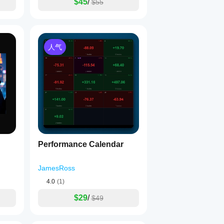
$45
/
$55
人气
Performance Calendar
JamesRoss
4.0
(1)
$29
/
$49