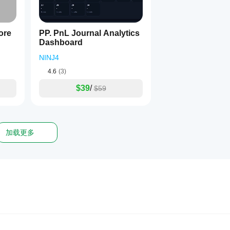
ore
PP. PnL Journal Analytics
Dashboard
NINJ4
4.6
(3)
$39
/
$59
加载更多