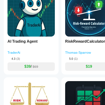
AI Trading Agent
RiskRewardCalculator
TraderAi
Thomas-Sparrow
4.3
(3)
5.0
(1)
$39
/
$19
$69