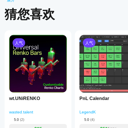
展开
使
评价:1
用
猜您喜欢
插
5
0 %
件?
4
0 %
安装
哪些
后，
3
0 %
cTrader
检查
2
0 %
应用支
支持
人气
人气
1
的
持插
100 %
UI
件?
区域
多平台插
即可
插
件
在所有
客户评价
开始
件
cTrader
使用
有
应用中均
插
全部
5
4
3
2
可使用，
什
件。
而
桌面插
么
件
仅在
作
algo.expert
cTrader
用?
wt.UNiRENKO
PnL Calendar
Windows
插件通
July 9, 2025
和 Mac
插
过添加
上可用。
wasted.talent
LegendK
The
件
工具、
product
如
服务和
5.0
(2)
5.0
(4)
never
界面元
何
became