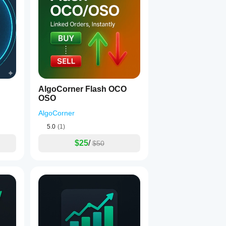
AlgoCorner Flash OCO
OSO
AlgoCorner
5.0
(1)
$25
/
$50