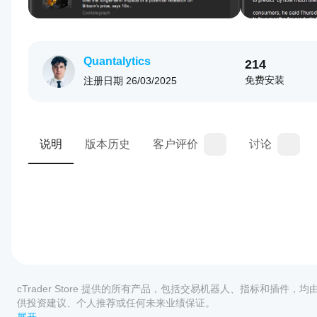
Quantalytics
214
免费安装
注册日期
26/03/2025
说明
版本历史
客户评价
讨论
1.0
插件配置
如
何
cTrader Store 提供的所有产品，包括交易机器人、指标和插件，
开
供投资建议、个人推荐或任何未来业绩保证。
始