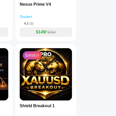
Nexus Prime V4
Goulart
4.3
(3)
$149
/
$250
实时统计
Shield Breakout 1