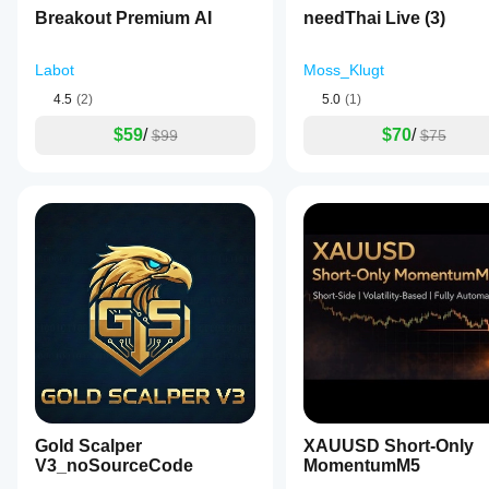
Breakout Premium AI
needThai Live (3)
Labot
Moss_Klugt
4.5
(2)
5.0
(1)
$59
/
$70
/
$99
$75
Gold Scalper
XAUUSD Short-Only
V3_noSourceCode
MomentumM5