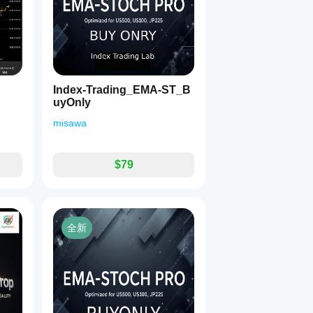
Index-Trading_EMA-ST_B
uyOnly
misawa
$79
全新