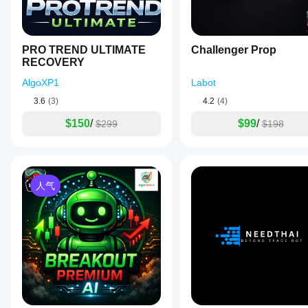
人有
助于
了解
其在
PRO TREND ULTIMATE
Challenger Prop
真实
RECOVERY
使用
AlgoXP1
Labot
中的
表
3.6
(3)
4.2
(4)
现。
$150
/
$99
/
$299
$198
人气