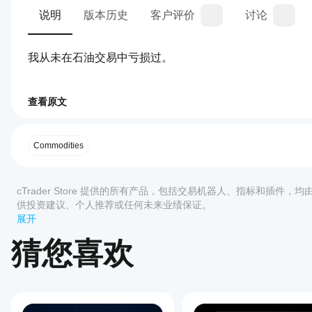
说明
版本历史
客户评价
讨论
我从未在石油交易中亏损过。
查看原文
0.0
交易概览
如何
启动
cBot?
Commodities
安装
哪些
后，
评价:0
cTrader
启动
cTrader Store 提供的所有产品，包括交易机器人、指标和插件，
应用支
cBot
供投资建议、个人推荐或任何未来业绩保证。
的
持
展开
云端
cBot?
客户评价
或本
猜您喜欢
所有
地实
如何
cTrader
全部
5
4
3
2
例
。
测试
应用都支
cBot
持 cBot
该产
的云端执
的表
品尚
行，而只
现?