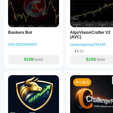
使用默
其性
在每
认参数
能。
个账
启动
cBot，
户上
或使用
的表
提供的
现会
优化文
相同
件
。
Bankers Bot
AlgoVisionCrafter V2
吗?
(AVC)
表现
GOLDENSONATA
可能
siyabongamsg764109
因经
3.5
(2)
纪商
条
$100
/
$100
/
$150
$200
件、
点差
和执
行质
量而
评分最高
异。
在您
自己
的环
境中
测试
机器