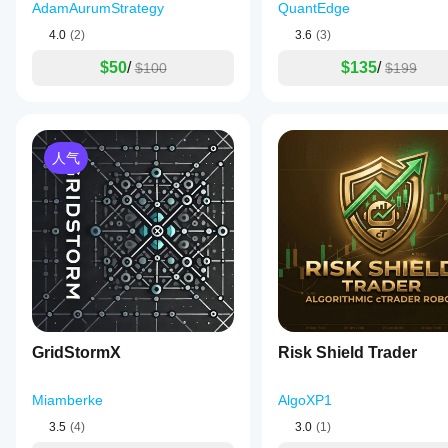
AdamAurumStrategy
QuantEdge
4.0
(2)
3.6
(3)
$50
/
$135
/
$100
$199
人气
GridStormX
Risk Shield Trader
Miamberke
AlgoXP1
3.5
(4)
3.0
(1)