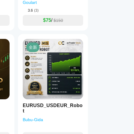
Goulart
3.6
(3)
$75
/
$150
全新
EURUSD_USDEUR_Robo
t
Bubu-Gida