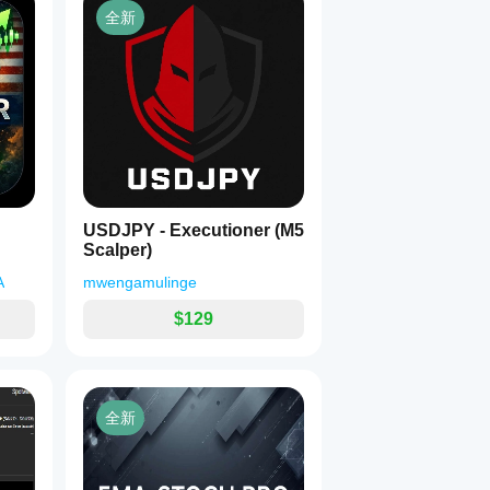
全新
USDJPY - Executioner (M5
Scalper)
A
mwengamulinge
$129
全新