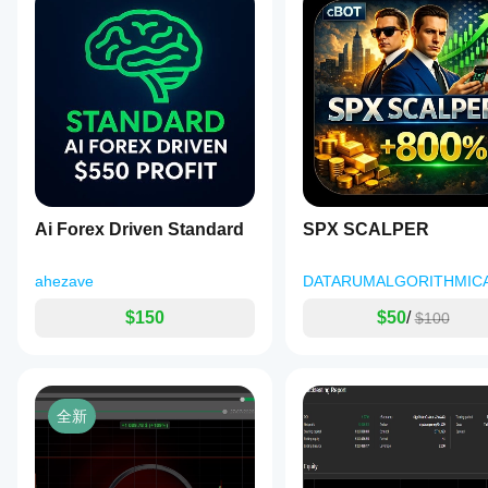
无评
有
在干净的
价。
cTrader
我应
模拟账户
已经
Windows
该优
(无历史
试过
和 Mac
化
交易)上
了？
支持本地
运行
cBot
抢先
执行。
cBot，并
设置
告诉
随着时间
其他
以获
的推移监
人！
得更
控其活
好的
动。重点
结果
关注一致
Ai Forex Driven Standard
吗?
SPX SCALPER
性、回撤
和不同市
优化
我应
场条件下
cBot
ahezave
DATARUMALGORITHMIC
该在
的表现。
以适
运行
在
应您
$150
$50
/
$100
cTrader
的经
cBot
Windows
纪商
之前
和 Mac
和市
调整
上使用历
场条
其参
史市场数
件，
全新
数
据回测您
可以
吗?
的
显著
您可以
cBot。
提高
cBot