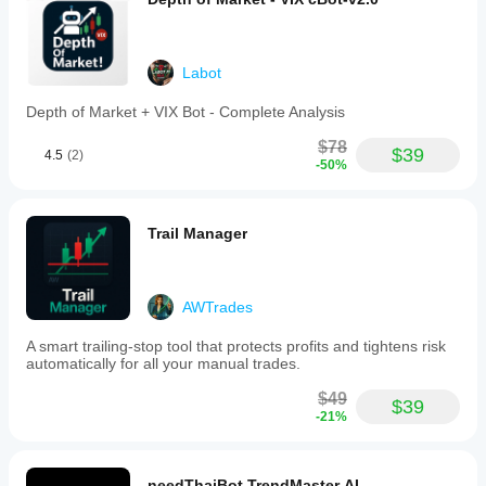
Labot
Depth of Market + VIX Bot - Complete Analysis
$78
$39
4.5
(2)
-50%
Trail Manager
AWTrades
A smart trailing-stop tool that protects profits and tightens risk
automatically for all your manual trades.
$49
$39
-21%
needThaiBot TrendMaster AI