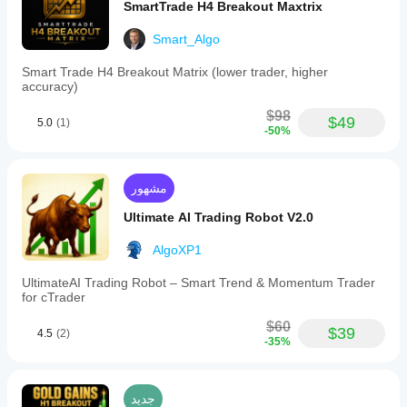
SmartTrade H4 Breakout Maxtrix
Smart_Algo
Smart Trade H4 Breakout Matrix (lower trader, higher
accuracy)
$98
$49
5.0
(1)
-50%
مشهور
Ultimate AI Trading Robot V2.0
AlgoXP1
UltimateAI Trading Robot – Smart Trend & Momentum Trader
for cTrader
$60
$39
4.5
(2)
-35%
جديد