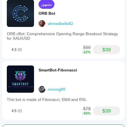
مشهور
ORB Bot
ahmedbello82
ORB cBot: Comprehensive Opening Range Breakout Strategy
for XAU/USD
$50
$39
4.3
(3)
-22%
SmartBot-Fibonacci
nvcong89
This bot is made of Fibonacci, EMA and RSI.
$78
$39
4.5
(2)
-50%