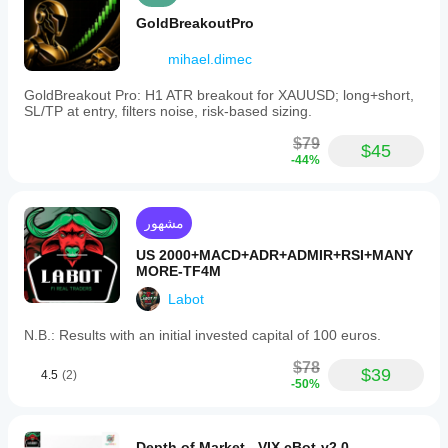
GoldBreakoutPro
mihael.dimec
GoldBreakout Pro: H1 ATR breakout for XAUUSD; long+short,
SL/TP at entry, filters noise, risk-based sizing.
$79
$45
-44%
مشهور
US 2000+MACD+ADR+ADMIR+RSI+MANY
MORE-TF4M
Labot
N.B.: Results with an initial invested capital of 100 euros.
$78
$39
4.5
(2)
-50%
Depth of Market - VIX cBot-v2.0