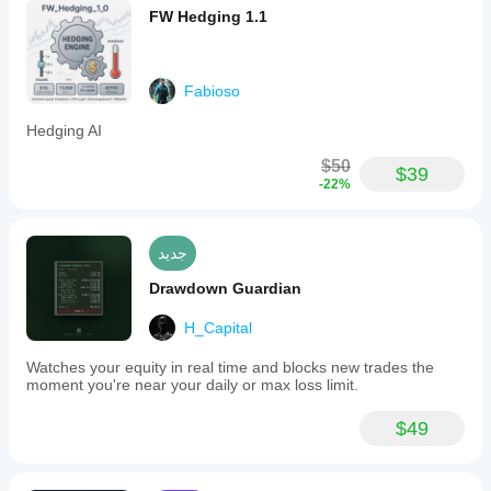
FW Hedging 1.1
Fabioso
Hedging AI
$50
$39
-22%
جديد
Drawdown Guardian
H_Capital
Watches your equity in real time and blocks new trades the
moment you're near your daily or max loss limit.
$49