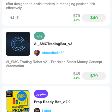
cBot designed to assist traders in managing position risk
الخاصة
effectively.
على فهم
كيفية أدائه
$70
$40
في
4.3
(3)
-43%
الاستخدام
الفعلي.
جديد
Ai_SMCTradingBot_v2
ahmedbello82
Ai_SMC Trading Robot v2 – Precision Smart Money Concept
Automation
$45
$39
-14%
مشهور
Prop Ready Bot_v.2.0
Labot