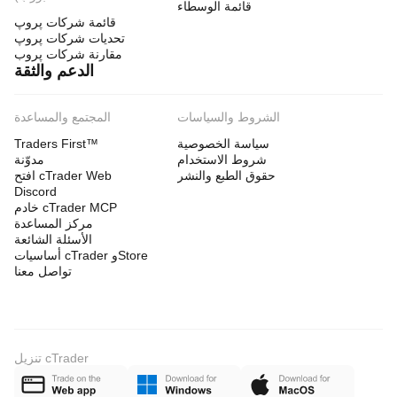
قائمة الوسطاء
قائمة شركات پروپ
تحديات شركات پروپ
مقارنة شركات پروب
الدعم والثقة
الشروط والسياسات
المجتمع والمساعدة
سياسة الخصوصية
Traders First™
شروط الاستخدام
مدوّنة
حقوق الطبع والنشر
افتح cTrader Web
Discord
خادم cTrader MCP
مركز المساعدة
الأسئلة الشائعة
أساسيات cTrader وStore
تواصل معنا
تنزيل cTrader