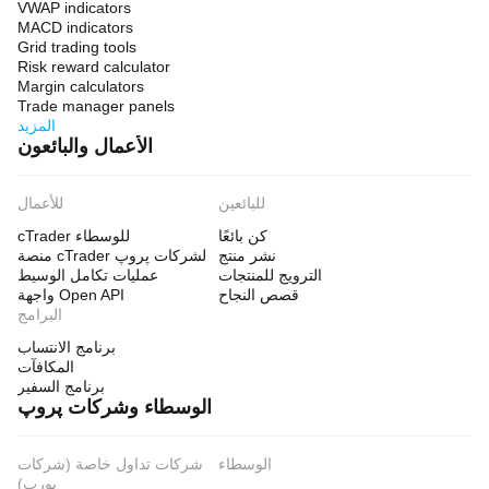
VWAP indicators
MACD indicators
Grid trading tools
Risk reward calculator
Margin calculators
Trade manager panels
المزيد
الأعمال والبائعون
للبائعين
للأعمال
كن بائعًا
cTrader للوسطاء
نشر منتج
منصة cTrader لشركات پروپ
الترويج للمنتجات
عمليات تكامل الوسيط
قصص النجاح
واجهة Open API
البرامج
برنامج الانتساب
المكافآت
برنامج السفير
الوسطاء وشركات پروپ
الوسطاء
شركات تداول خاصة (شركات
بورب)