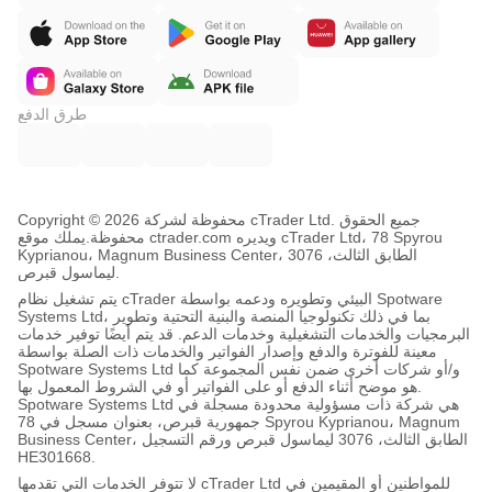
طرق الدفع
Copyright © محفوظة لشركة 2026 cTrader Ltd. جميع الحقوق
محفوظة.
يملك موقع ctrader.com ويديره cTrader Ltd، 78 Spyrou
Kyprianou، Magnum Business Center، الطابق الثالث، 3076
ليماسول قبرص.
يتم تشغيل نظام cTrader البيئي وتطويره ودعمه بواسطة Spotware
Systems Ltd، بما في ذلك تكنولوجيا المنصة والبنية التحتية وتطوير
البرمجيات والخدمات التشغيلية وخدمات الدعم. قد يتم أيضًا توفير خدمات
معينة للفوترة والدفع وإصدار الفواتير والخدمات ذات الصلة بواسطة
Spotware Systems Ltd و/أو شركات أخرى ضمن نفس المجموعة كما
هو موضح أثناء الدفع أو على الفواتير أو في الشروط المعمول بها.
Spotware Systems Ltd هي شركة ذات مسؤولية محدودة مسجلة في
جمهورية قبرص، بعنوان مسجل في 78 Spyrou Kyprianou، Magnum
Business Center، الطابق الثالث، 3076 ليماسول قبرص ورقم التسجيل
HE301668.
لا تتوفر الخدمات التي تقدمها cTrader Ltd للمواطنين أو المقيمين في