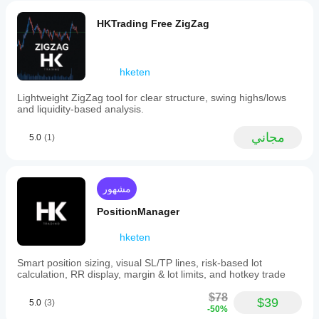
cBot.
لهذا
كيف
جميع
المنتج
يمكنني
تطبيقات
HKTrading Free ZigZag
حتى
اختبار
cTrader
الآن.
التنفيذ
أداء
هل
السحابي
cBot؟
جرَّبته
hketen
لـ cBots
شغِّل cBot
بالفعل؟
بينما يدعم
هل
على حساب
كن أول
Lightweight ZigZag tool for clear structure, swing highs/lows
cTrader
يجب
تجريبي
من
and liquidity-based analysis.
Windows
عليّ
نظيف (بدون
يخبر
وMac
صفقات
تحسين
الآخرين!
مجاني
فقط
5.0
(1)
سابقة)
إعدادات
التنفيذ
وراقب
cBot
المحلي.
نشاطه
للحصول
بمرور
على
مشهور
الوقت. ركز
نتائج
على الاتساق
PositionManager
أفضل؟
والانخفاضات
والسلوك في
يمكن أن
hketen
هل
ظل ظروف
يؤدي
يجب
السوق
تحسين
Smart position sizing, visual SL/TP lines, risk-based lot
عليّ
المختلفة.
cBot
calculation, RR display, margin & lot limits, and hotkey trade
اختبر cBot
لوسيطك
تعديل
$78
الخاص بك
وظروف
معلمات
$39
5.0
(3)
-50%
عكسيًا على
السوق
cBot