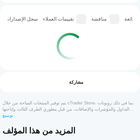
الشائعة
مناقشة
تقييمات العملاء
سجل الإصدارات
ملف تعريف التداول
كيف
أبدأ
التقييمات: 0
مشاركة
تشغيل
cBot؟
بعد
ما هي
التثبيت،
تقييمات العملاء
يتم توفير المنتجات المتاحة من خلال cTrader Store، بما في ذلك روبوتات
تطبيقات
ابدأ
التداول والمؤشرات والإضافات، من قبل مطوري الطرف الثالث وإتاحتها
cTrader
مثيل
لأغراض الوصول المعلوماتي والفني فقط. cTrader Store ليس وسيطًا ولا
توسيع
5
4
3
2
1
الكل
سحابي
التي
يقدم نصائح استثمارية أو توصيات شخصية أو أي ضمان للأداء المستقبلي.
أو
تدعم
المزيد من هذا المؤلف
محلي
لا توجد
cBots؟
من
تقييمات
تدعم