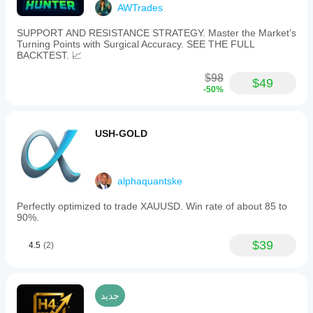
AWTrades
SUPPORT AND RESISTANCE STRATEGY. Master the Market’s
Turning Points with Surgical Accuracy. SEE THE FULL
BACKTEST. 📈
$98
$49
-50%
USH-GOLD
alphaquantske
Perfectly optimized to trade XAUUSD. Win rate of about 85 to
90%.
$39
4.5
(2)
جديد