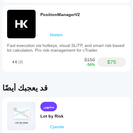
بيانات
إلى
قبل
السوق
تحسين
تشغيله؟
التاريخية في
أدائه
PositionManagerV2
يمكنك بدء
cTrader
بشكل
هل
تشغيل
كبير.
Windows
سيُظهر
cBot
وMac.
cBot
بمعلماته
hketen
الافتراضية
نفس
أو
الأداء
Fast execution via hotkeys, visual SL/TP, and smart risk-based
استخدام
على
lot calculation. Pro risk management for cTrader.
ملف
كل
التحسين
$150
$75
حساب؟
4.6
(3)
المقدم.
-50%
قد يختلف
الأداء
اعتمادًا
على
قد يعجبك أيضًا
ظروف
الوسيط
والفروقات
وجودة
مشهور
التنفيذ.
Lot by Risk
يساعدك
اختبار
Cyenite
البوت في
بيئتك