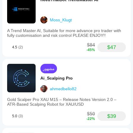
Moss_Klugt
A Trend Master AI, Suitable for more advance pro trader with
fully customisation and risk control PLEASE ENJOY!!
$84
$47
4.5
(2)
-45%
مشهور
Ai_Scalping Pro
ahmedbello82
Gold Scalper Pro XAU M15 – Release Notes Version 2.0 –
ATR‑Based Scalping Robot for XAU/USD
$50
$39
5.0
(3)
-22%