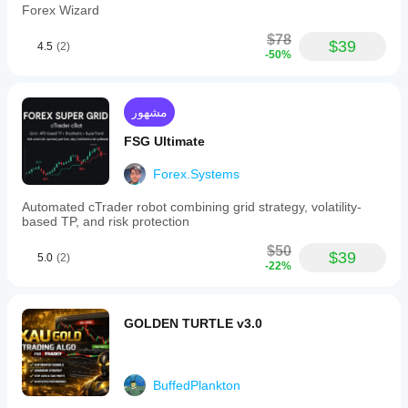
Forex Wizard
$78
$39
4.5
(2)
-50%
مشهور
FSG Ultimate
Forex.Systems
Automated cTrader robot combining grid strategy, volatility-
based TP, and risk protection
$50
$39
5.0
(2)
-22%
GOLDEN TURTLE v3.0
BuffedPlankton