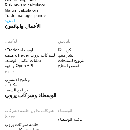
Risk reward calculator
Margin calculators
Trade manager panels
المزيد
الأعمال والبائعون
للبائعين
للأعمال
كن بائعًا
cTrader للوسطاء
نشر منتج
منصة cTrader لشركات پروپ
الترويج للمنتجات
عمليات تكامل الوسيط
قصص النجاح
واجهة Open API
البرامج
برنامج الانتساب
المكافآت
برنامج السفير
الوسطاء وشركات پروپ
الوسطاء
شركات تداول خاصة (شركات
بورب)
قائمة الوسطاء
قائمة شركات پروپ
تحديات شركات پروپ