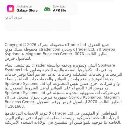
طرق الدفع
Copyright © محفوظة لشركة 2026 cTrader Ltd. جميع الحقوق
محفوظة.
يملك موقع ctrader.com ويديره cTrader Ltd، 78 Spyrou
Kyprianou، Magnum Business Center، الطابق الثالث، 3076
ليماسول قبرص.
يتم تشغيل نظام cTrader البيئي وتطويره ودعمه بواسطة Spotware
Systems Ltd، بما في ذلك تكنولوجيا المنصة والبنية التحتية وتطوير
البرمجيات والخدمات التشغيلية وخدمات الدعم. قد يتم أيضًا توفير خدمات
معينة للفوترة والدفع وإصدار الفواتير والخدمات ذات الصلة بواسطة
Spotware Systems Ltd و/أو شركات أخرى ضمن نفس المجموعة كما
هو موضح أثناء الدفع أو على الفواتير أو في الشروط المعمول بها.
Spotware Systems Ltd هي شركة ذات مسؤولية محدودة مسجلة في
جمهورية قبرص، بعنوان مسجل في 78 Spyrou Kyprianou، Magnum
Business Center، الطابق الثالث، 3076 ليماسول قبرص ورقم التسجيل
HE301668.
لا تتوفر الخدمات التي تقدمها cTrader Ltd للمواطنين أو المقيمين في
الولايات المتحدة الأمريكية. وليست المعلومات الورادة في مواقع الويب
الخاصة بنا موجهة للمواطنين أو المقيمين في الولايات المتحدة الأمريكية.