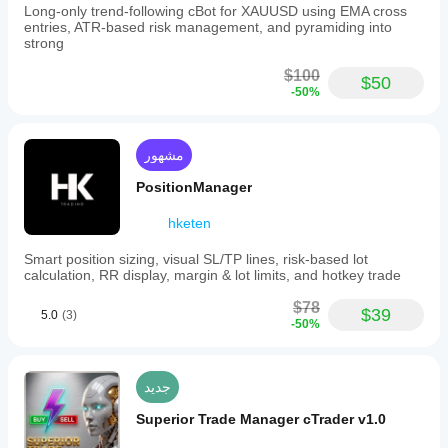
Long-only trend-following cBot for XAUUSD using EMA cross
entries, ATR-based risk management, and pyramiding into
strong
$100
$50
-50%
مشهور
PositionManager
hketen
Smart position sizing, visual SL/TP lines, risk-based lot
calculation, RR display, margin & lot limits, and hotkey trade
$78
$39
5.0
(3)
-50%
جديد
Superior Trade Manager cTrader v1.0