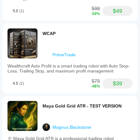
اعتمادًا
$98
$49
على
5.0
(1)
-50%
ظروف
الوسيط
والفروقات
وجودة
WCAP
التنفيذ.
يساعدك
اختبار
PrimeTrade
البوت في
بيئتك
Wealthcraft Auto Profit is a smart trading robot with Auto Stop-
الخاصة
Loss, Trailing Stop, and maximum profit management
على فهم
كيفية أدائه
$75
$39
في
4.5
(2)
-48%
الاستخدام
الفعلي.
Maya Gold Grid ATR - TEST VERSION
Magnus.Blackstone
🌞 Maya Gold Grid ATR is a professional trading robot