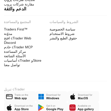
مقارنة شركات پروب
الدعم والثقة
الشروط والسياسات
المجتمع والمساعدة
سياسة الخصوصية
Traders First™
شروط الاستخدام
مدوّنة
حقوق الطبع والنشر
افتح cTrader Web
Discord
خادم cTrader MCP
مركز المساعدة
الأسئلة الشائعة
أساسيات cTrader وStore
تواصل معنا
تنزيل cTrader