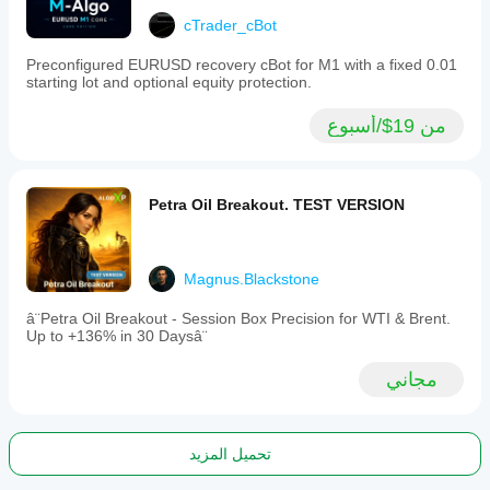
cTrader_cBot
Preconfigured EURUSD recovery cBot for M1 with a fixed 0.01
starting lot and optional equity protection.
من 19$/أسبوع
Petra Oil Breakout. TEST VERSION
Magnus.Blackstone
â¨Petra Oil Breakout - Session Box Precision for WTI & Brent.
Up to +136% in 30 Daysâ¨
مجاني
تحميل المزيد