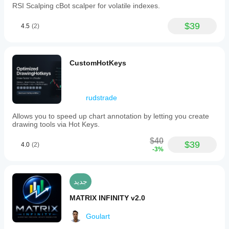
RSI Scalping cBot scalper for volatile indexes.
$39
4.5
(2)
CustomHotKeys
rudstrade
Allows you to speed up chart annotation by letting you create
drawing tools via Hot Keys.
$40
$39
4.0
(2)
-3%
جديد
MATRIX INFINITY v2.0
Goulart