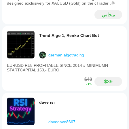
designed exclusively for XAUUSD (Gold) on the cTrader .🌞
مجاني
Trend Algo 1, Renko Chart Bot
german.algotrading
EURUSD RE5 PROFITABLE SINCE 2014 # MINIMUMN
STARTCAPITAL 150,- EURO
$40
$39
-3%
dave rsi
davedave8667