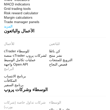
MACD indicators
Grid trading tools
Risk reward calculator
Margin calculators
Trade manager panels
المزيد
الأعمال والبائعون
للبائعين
للأعمال
كن بائعًا
cTrader للوسطاء
نشر منتج
منصة cTrader لشركات پروپ
الترويج للمنتجات
عمليات تكامل الوسيط
قصص النجاح
واجهة Open API
البرامج
برنامج الانتساب
المكافآت
برنامج السفير
الوسطاء وشركات پروپ
الوسطاء
شركات تداول خاصة (شركات
بورب)
قائمة الوسطاء