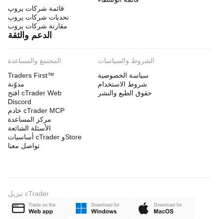
قائمة شركات پروپ
تحديات شركات پروپ
مقارنة شركات پروب
الدعم والثقة
الشروط والسياسات
المجتمع والمساعدة
سياسة الخصوصية
Traders First™
شروط الاستخدام
مدوّنة
حقوق الطبع والنشر
افتح cTrader Web
Discord
خادم cTrader MCP
مركز المساعدة
الأسئلة الشائعة
أساسيات cTrader وStore
تواصل معنا
تنزيل cTrader