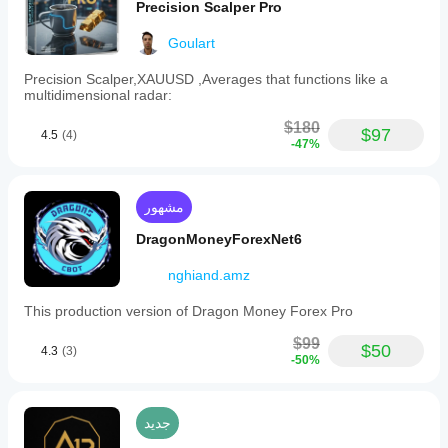
Precision Scalper Pro
Goulart
Precision Scalper,XAUUSD ,Averages that functions like a
multidimensional radar:
$180
$97
4.5
(4)
-47%
مشهور
DragonMoneyForexNet6
nghiand.amz
This production version of Dragon Money Forex Pro
$99
$50
4.3
(3)
-50%
جديد