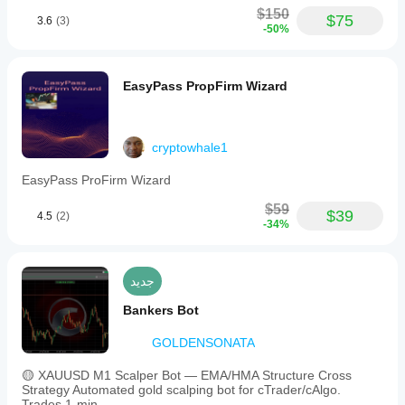
$150
$75
3.6
(3)
-50%
EasyPass PropFirm Wizard
cryptowhale1
EasyPass ProFirm Wizard
$59
$39
4.5
(2)
-34%
جديد
Bankers Bot
GOLDENSONATA
🟡 XAUUSD M1 Scalper Bot — EMA/HMA Structure Cross
Strategy Automated gold scalping bot for cTrader/cAlgo.
Trades 1-min