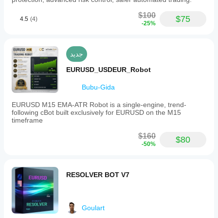
$100
$75
4.5
(4)
-25%
جديد
EURUSD_USDEUR_Robot
Bubu-Gida
EURUSD M15 EMA-ATR Robot is a single-engine, trend-
following cBot built exclusively for EURUSD on the M15
timeframe
$160
$80
-50%
RESOLVER BOT V7
Goulart