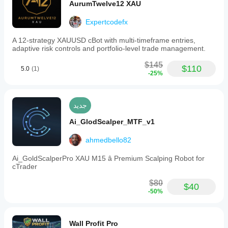
AurumTwelve12 XAU
Expertcodefx
A 12-strategy XAUUSD cBot with multi-timeframe entries,
adaptive risk controls and portfolio-level trade management.
$145
$110
5.0
(1)
-25%
جديد
Ai_GlodScalper_MTF_v1
ahmedbello82
Ai_GoldScalperPro XAU M15 â Premium Scalping Robot for
cTrader
$80
$40
-50%
Wall Profit Pro