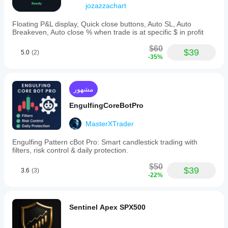
jozazzachart
Floating P&L display, Quick close buttons, Auto SL, Auto
Breakeven, Auto close % when trade is at specific $ in profit
$60
$39
5.0
(2)
-35%
مشهور
EngulfingCoreBotPro
MasterXTrader
Engulfing Pattern cBot Pro: Smart candlestick trading with
filters, risk control & daily protection.
$50
$39
3.6
(3)
-22%
Sentinel Apex SPX500