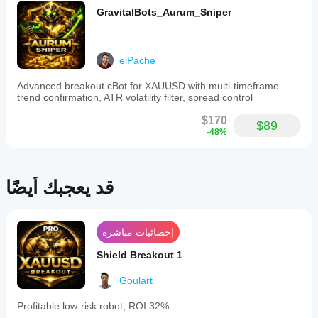
DeltaNeutral99
الفعلي.
GravitalBots_Aurum_Sniper
November 10, 2025
tbh the
value is
elPache
mostly in
filtering
Advanced breakout cBot for XAUUSD with multi-timeframe
bad
trend confirmation, ATR volatility filter, spread control
ideas. I
still
$170
$89
would
-48%
not trust
it live
without
checking
قد يعجبك أيضًا
the chart
myself.
إحصائيات مباشرة
Shield Breakout 1
Goulart
Profitable low-risk robot, ROI 32%