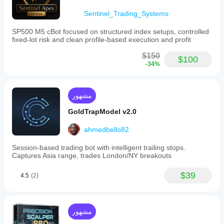
Sentinel_Trading_Systems
SP500 M5 cBot focused on structured index setups, controlled
fixed-lot risk and clean profile-based execution and profit
$150
$100
-34%
مشهور
GoldTrapModel v2.0
ahmedbello82
Session-based trading bot with intelligent trailing stops.
Captures Asia range, trades London/NY breakouts
$39
4.5
(2)
مشهور