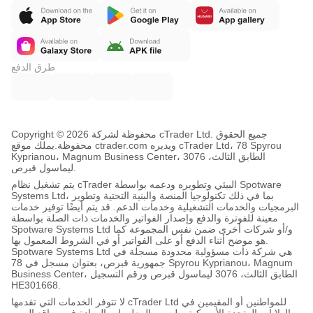
طرق الدفع
Copyright © محفوظة لشركة 2026 cTrader Ltd. جميع الحقوق
محفوظة.
يملك موقع ctrader.com ويديره cTrader Ltd، 78 Spyrou
Kyprianou، Magnum Business Center، الطابق الثالث، 3076
ليماسول قبرص.
يتم تشغيل نظام cTrader البيئي وتطويره ودعمه بواسطة Spotware
Systems Ltd، بما في ذلك تكنولوجيا المنصة والبنية التحتية وتطوير
البرمجيات والخدمات التشغيلية وخدمات الدعم. قد يتم أيضًا توفير خدمات
معينة للفوترة والدفع وإصدار الفواتير والخدمات ذات الصلة بواسطة
Spotware Systems Ltd و/أو شركات أخرى ضمن نفس المجموعة كما
هو موضح أثناء الدفع أو على الفواتير أو في الشروط المعمول بها.
Spotware Systems Ltd هي شركة ذات مسؤولية محدودة مسجلة في
جمهورية قبرص، بعنوان مسجل في 78 Spyrou Kyprianou، Magnum
Business Center، الطابق الثالث، 3076 ليماسول قبرص ورقم التسجيل
HE301668.
لا تتوفر الخدمات التي تقدمها cTrader Ltd للمواطنين أو المقيمين في