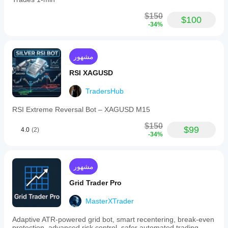
$150
$100
-34%
مشهور
RSI XAGUSD
TradersHub
RSI Extreme Reversal Bot – XAGUSD M15
$150
$99
4.0
(2)
-34%
مشهور
Grid Trader Pro
MasterXTrader
Adaptive ATR-powered grid bot, smart recentering, break-even
protection, advanced risk control, safer automated trading.