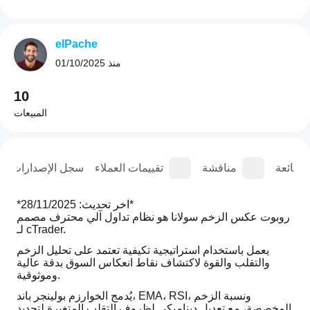
elPache
منذ
01/10/2025
10
المبيعات
الشائعة
مناقشة
تقييمات العملاء
سجل الإصدارات
*آخر تحديث: 28/11/2025*
روبوت عكس الزخم سولانا هو نظام تداول آلي محترف مصمم 
لـ cTrader.
يعمل باستخدام استراتيجية تكيفية تعتمد على تحليل الزخم 
والتقلب والقوة لاكتشاف نقاط انعكاس السوق بدقة عالية 
وموثوقية.
يُدمج الخوارزم بولينجر باند، EMA، RSI، ونسبة الزخم 
المخصصة، مع تعديل ديناميكي لظروف التقلب المتغيرة لتحديد 