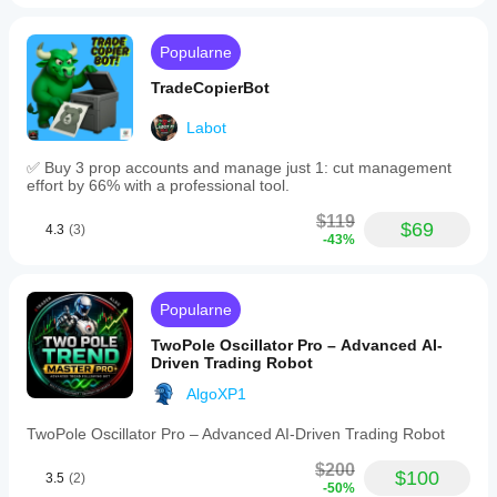
Popularne
TradeCopierBot
Labot
✅ Buy 3 prop accounts and manage just 1: cut management
effort by 66% with a professional tool.
$119
$69
4.3
(3)
-43%
Popularne
TwoPole Oscillator Pro – Advanced AI-
Driven Trading Robot
AlgoXP1
TwoPole Oscillator Pro – Advanced AI-Driven Trading Robot
$200
$100
3.5
(2)
-50%