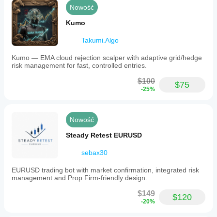
poor
Nowość
execution.
After
Kumo
closing
trades,
Takumi.Algo
a
cooldown
period
Kumo — EMA cloud rejection scalper with adaptive grid/hedge
reduces
risk management for fast, controlled entries.
overtrading
during
$100
$75
unstable
-25%
market
phases.
Once
a
Nowość
position
is
Steady Retest EURUSD
open,
Aurum
sebax30
Sniper
manages
EURUSD trading bot with market confirmation, integrated risk
it
management and Prop Firm-friendly design.
automatically
with
$149
predefined
$120
-20%
Stop
Loss