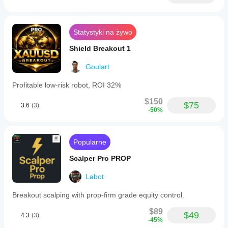
system
with
automated
trade
Statystyki na żywo
management
and
Shield Breakout 1
adaptable
parameters
Goulart
for
different
market
Profitable low-risk robot, ROI 32%
phases.
$150
$75
3.6
(3)
Profil handlowy
-50%
Popularne
Scalper Pro PROP
Labot
Breakout scalping with prop-firm grade equity control.
$89
$49
4.3
(3)
-45%