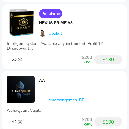
Popularne
NEXUS PRIME V3
Goulart
Intelligent system, Available any instrument. Profit 12.
Drawdown 1%
$200
$130
5.0
(4)
-35%
AA
rimersongomes_BR
AlphaQuant Capital
$200
$100
4.3
(3)
-50%