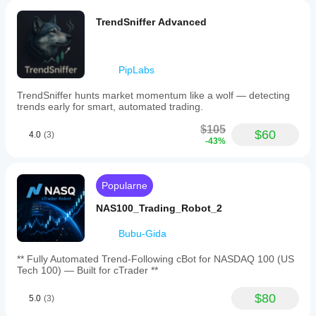
and
Take
TrendSniffer Advanced
Profit
levels
and
activates
PipLabs
a
swing-
based
TrendSniffer hunts market momentum like a wolf — detecting
trailing
trends early for smart, automated trading.
stop
as
$105
$60
4.0
(3)
the
-43%
trade
moves
into
profit.
Popularne
Key
features
NAS100_Trading_Robot_2
include
multi-
Bubu-Gida
timeframe
market
** Fully Automated Trend-Following cBot for NASDAQ 100 (US
alignment,
Tech 100) — Built for cTrader **
configurable
breakout
and
$80
5.0
(3)
swing