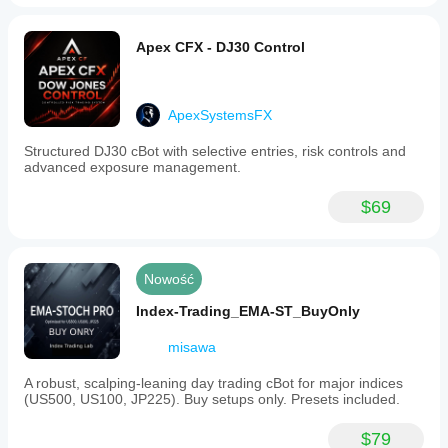
buffers,
maximum
spread
Apex CFX - DJ30 Control
protection,
fixed-
lot
execution
ApexSystemsFX
for
consistent
sizing,
Structured DJ30 cBot with selective entries, risk controls and
and
advanced exposure management.
maximum
open
$69
positions
control.
The
bot
is
Nowość
suited
for
Index-Trading_EMA-ST_BuyOnly
traders
seeking
misawa
a
structured,
A robust, scalping-leaning day trading cBot for major indices
technically
(US500, US100, JP225). Buy setups only. Presets included.
filtered
XAUUSD
breakout
$79