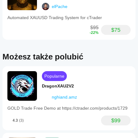
avoid
trading
elPache
in
low-
Automated XAUUSD Trading System for cTrader
activity
conditions.
$95
$75
Additional
-22%
entry
criteria
include
strong
Możesz także polubić
candle
validation
based
on
candle
Popularne
body
strength
DragonXAU2V2
and
closing
nghiand.amz
position,
as
GOLD Trade Free Demo at https://ctrader.com/products/1729
well
as
spread
$99
4.3
(3)
control
to
prevent