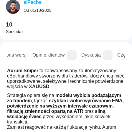
elPache
Od
01/10/2025
10
Sprzedaż
istoria wersji
Opinie klientów
Dyskusja
Częste
Aurum Sniper
 to zaawansowany zautomatyzowany 
cBot handlowy stworzony dla traderów, którzy chcą mieć 
uporządkowane, selektywne i technicznie potwierdzone 
wejścia w 
XAUUSD
.
Strategia opiera się na 
modelu wybicia podążającym 
za trendem
, łącząc 
szybkie i wolne wyrównanie EMA
, 
potwierdzenie na wyższym interwale czasowym
, 
filtrację zmienności opartą na ATR
 oraz 
silną 
walidację świec
 przed wykonaniem jakiejkolwiek 
transakcji.
Zamiast reagować na każdą fluktuację rynku, Aurum 