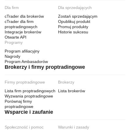
Dla firm
Dla sprzedających
cTrader dla brokerów
Zostań sprzedającym
cTrader dla firm
Opublikuj produkt
proptradingowych
Promuj produkty
Integracje brokerów
Historie sukcesu
Otwarte API
Programy
Program afiliacyjny
Nagrody
Program Ambasadorów
Brokerzy i firmy proptradingowe
Firmy proptradingowe
Brokerzy
Lista firm proptradingowych
Lista brokerów
Wyzwania proptradingowe
Porównaj firmy
proptradingowe
Wsparcie i zaufanie
Społeczność i pomoc
Warunki i zasady