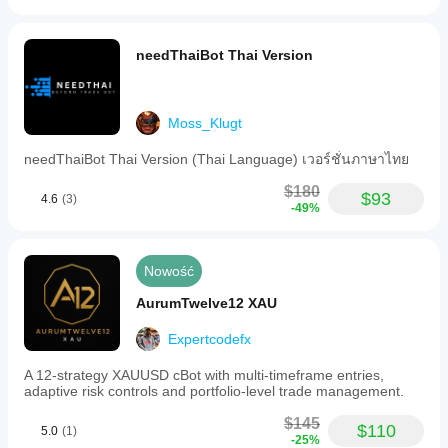
needThaiBot Thai Version
Moss_Klugt
needThaiBot Thai Version (Thai Language) เวอร์ชั่นภาษาไทย
$180
$93
4.6
(3)
-49%
Nowość
AurumTwelve12 XAU
Expertcodefx
A 12-strategy XAUUSD cBot with multi-timeframe entries,
adaptive risk controls and portfolio-level trade management.
$145
$110
5.0
(1)
-25%