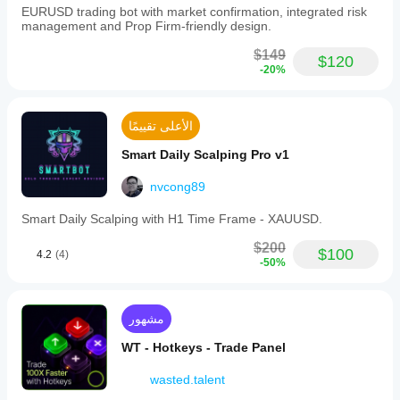
على
EURUSD trading bot with market confirmation, integrated risk
management and Prop Firm-friendly design.
ظروف
الوسيط
$149
$120
والفروقات
-20%
وجودة
التنفيذ.
يساعدك
اختبار
الأعلى تقييمًا
البوت في
Smart Daily Scalping Pro v1
بيئتك
الخاصة
nvcong89
على فهم
كيفية أدائه
Smart Daily Scalping with H1 Time Frame - XAUUSD.
في
الاستخدام
$200
$100
الفعلي.
4.2
(4)
-50%
مشهور
WT - Hotkeys - Trade Panel
wasted.talent