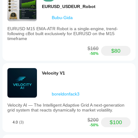
EURUSD_USDEUR_Robot
Bubu-Gida
EURUSD M15 EMA-ATR Robot is a single-engine, trend-
following cBot built exclusively for EURUSD on the M15
timeframe
$160
$80
-50%
Velocity V1
boreldonfack3
Velocity AI — The Intelligent Adaptive Grid A next-generation
grid system that reacts dynamically to market volatility.
$200
$100
4.0
(3)
-50%