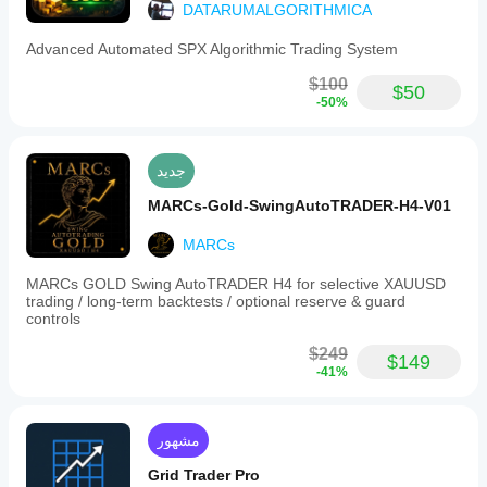
DATARUMALGORITHMICA
Advanced Automated SPX Algorithmic Trading System
$100
$50
-50%
جديد
MARCs-Gold-SwingAutoTRADER-H4-V01
MARCs
MARCs GOLD Swing AutoTRADER H4 for selective XAUUSD
trading / long-term backtests / optional reserve & guard
controls
$249
$149
-41%
مشهور
Grid Trader Pro