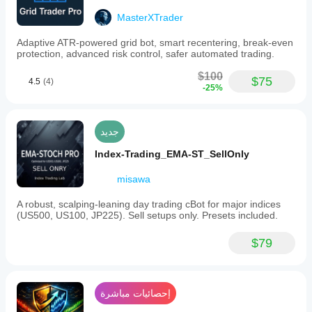
MasterXTrader
Adaptive ATR-powered grid bot, smart recentering, break-even
protection, advanced risk control, safer automated trading.
$100
$75
4.5
(4)
-25%
جديد
Index-Trading_EMA-ST_SellOnly
misawa
A robust, scalping-leaning day trading cBot for major indices
(US500, US100, JP225). Sell setups only. Presets included.
$79
إحصائيات مباشرة