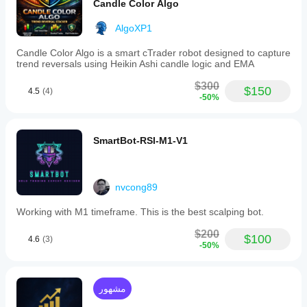
Candle Color Algo
AlgoXP1
Candle Color Algo is a smart cTrader robot designed to capture
trend reversals using Heikin Ashi candle logic and EMA
$300
$150
4.5
(4)
-50%
SmartBot-RSI-M1-V1
nvcong89
Working with M1 timeframe. This is the best scalping bot.
$200
$100
4.6
(3)
-50%
مشهور