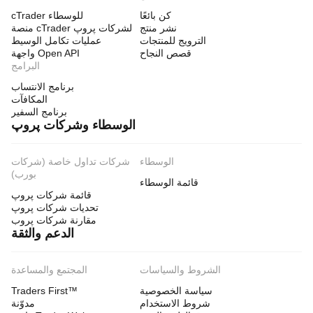
كن بائعًا
cTrader للوسطاء
نشر منتج
منصة cTrader لشركات پروپ
الترويج للمنتجات
عمليات تكامل الوسيط
قصص النجاح
واجهة Open API
البرامج
برنامج الانتساب
المكافآت
برنامج السفير
الوسطاء وشركات پروپ
الوسطاء
شركات تداول خاصة (شركات
بورب)
قائمة الوسطاء
قائمة شركات پروپ
تحديات شركات پروپ
مقارنة شركات پروب
الدعم والثقة
الشروط والسياسات
المجتمع والمساعدة
سياسة الخصوصية
Traders First™
شروط الاستخدام
مدوّنة