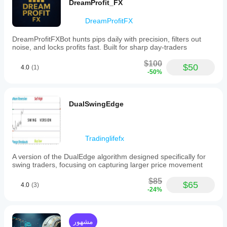
DreamProfit_FX
DreamProfitFX
DreamProfitFXBot hunts pips daily with precision, filters out
noise, and locks profits fast. Built for sharp day-traders
$100
$50
4.0
(1)
-50%
DualSwingEdge
Tradinglifefx
A version of the DualEdge algorithm designed specifically for
swing traders, focusing on capturing larger price movement
$85
$65
4.0
(3)
-24%
مشهور