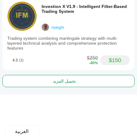
Investion X V1.9 - Intelligent Filter-Based
Trading System
nyegin
Trading system combining martingale strategy with multi-
layered technical analysis and comprehensive protection
features
$250
$150
4.3
(3)
-40%
تحميل المزيد
العربية