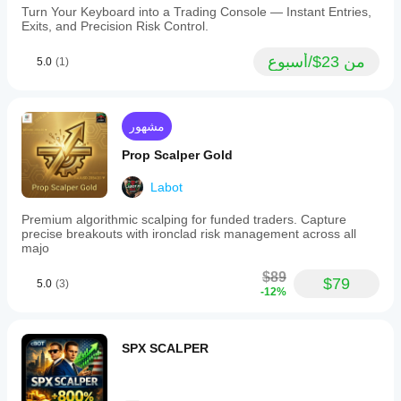
Turn Your Keyboard into a Trading Console — Instant Entries,
Exits, and Precision Risk Control.
من 23$/أسبوع
5.0
(1)
مشهور
Prop Scalper Gold
Labot
Premium algorithmic scalping for funded traders. Capture
precise breakouts with ironclad risk management across all
majo
$89
$79
5.0
(3)
-12%
SPX SCALPER