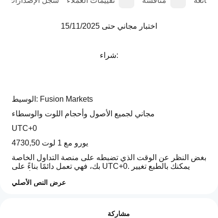
الشائعة
مناقشة
تقييمات العملاء
سجل الإصدارات
اختبار مجاني حتى 15/11/2025
شراء:
الوسيط: Fusion Markets
مجاني لجميع الأصول وأحجام اللوت والوسطاء
UTC+0
4730,50 يورو مع 1 لوت
بغض النظر عن الوقت الذي تضبطه على منصة التداول الخاصة 
بك، فهي تعمل دائمًا بناءً على UTC+0. يمكنك بالطبع تغيير 
الأوقات
عرض النص الأصلي
رأس المال الابتدائي: 10,- يورو (+الهامش) مع 0.01 لوت
ملف تعريف التداول
كيف
اختبار رجعي منذ 01.01.2025
أبدأ
التقييمات: 0
مشاركة
تشغيل