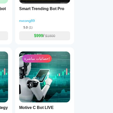
bot
Smart Trending Bot Pro
nvcong89
5.0
(1)
$999
/
$1800
إحصائيات مباشرة
ategy
Motive C Bot LIVE