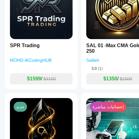
كيفية أدائه
في
الاستخدام
الفعلي.
SPR Trading
SAL 01 -Max CMA Gol
250
MOHD-iKCodingHUB
Salileh
3.0
(1)
$1599
/
$1350
/
$3100
$1500
إحصائيات مباشرة
جديد