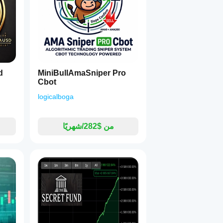
d
MiniBullAmaSniper Pro
Cbot
logicalboga
من $282/شهريًا