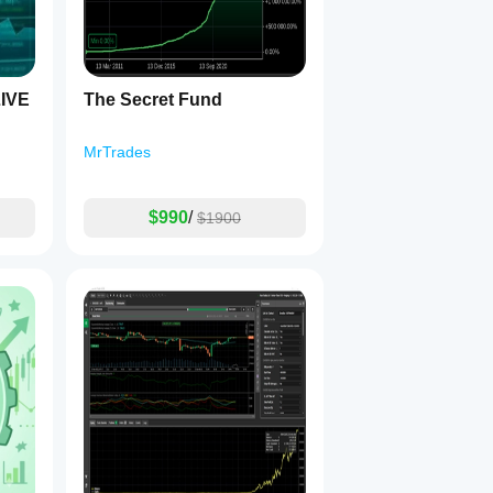
IVE
The Secret Fund
MrTrades
$990
/
$1900