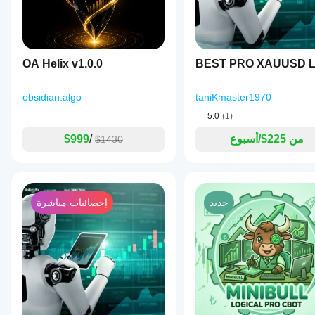
OA Helix v1.0.0
BEST PRO XAUUSD L
obsidian.algo
taniKmaster1970
5.0
(1)
من 225$/أسبوع
/
$999
$1430
جديد
إحصائيات مباشرة