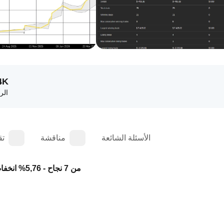
4K
الر
الأسئلة الشائعة
مناقشة
تق
اشترِ الانخفاض – NASDAQ cBot - 6 من 7 نجاح - 5,76% انخفاض - 19,19 عامل الربحية