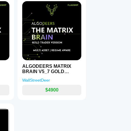
 شراء فقط (منطق اشترِ الانخفاض في الاتجاهات الصاعدة)
الجانب
 من ساعات إلى عدة أيام، لالتقاط أجزاء من الاتجاه الصاعد بعد الانخفاضات الشديدة.
مدة الاحتفاظ:
 ذلك الروبوت.
إذا كنت تبحث عن متد
 ينتظر الفرص النادرة وعالية الجودة، فهذا هو التصميم المناسب تمامًا.
إذا كنت تريد 
نظام تداول تأرجحي منضبط وقائم على القواعد
ALGODEERS MATRIX
BRAIN V5_7 GOLD
VERSION
WallStreetDeer
$4900