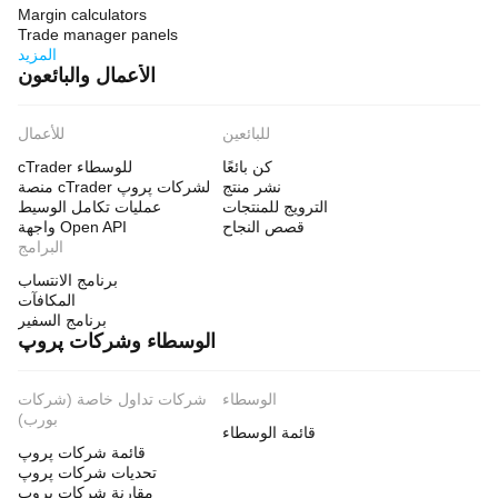
Margin calculators
Trade manager panels
المزيد
الأعمال والبائعون
للبائعين
للأعمال
كن بائعًا
cTrader للوسطاء
نشر منتج
منصة cTrader لشركات پروپ
الترويج للمنتجات
عمليات تكامل الوسيط
قصص النجاح
واجهة Open API
البرامج
برنامج الانتساب
المكافآت
برنامج السفير
الوسطاء وشركات پروپ
الوسطاء
شركات تداول خاصة (شركات
بورب)
قائمة الوسطاء
قائمة شركات پروپ
تحديات شركات پروپ
مقارنة شركات پروب