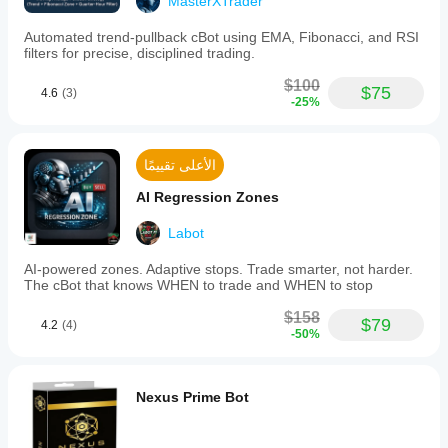
MasterXTrader
Automated trend-pullback cBot using EMA, Fibonacci, and RSI
filters for precise, disciplined trading.
$100
$75
4.6
(3)
-25%
الأعلى تقييمًا
AI Regression Zones
Labot
AI-powered zones. Adaptive stops. Trade smarter, not harder.
The cBot that knows WHEN to trade and WHEN to stop
$158
$79
4.2
(4)
-50%
Nexus Prime Bot