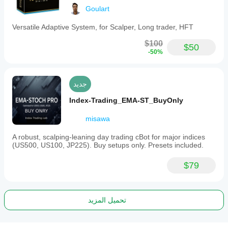
Goulart
Versatile Adaptive System, for Scalper, Long trader, HFT
$100
$50
-50%
جديد
Index-Trading_EMA-ST_BuyOnly
misawa
A robust, scalping-leaning day trading cBot for major indices
(US500, US100, JP225). Buy setups only. Presets included.
$79
تحميل المزيد