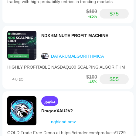
trading with high-probability entries in trending markets.
$100
$75
-25%
NDX 6MINUTE PROFIT MACHINE
DATARUMALGORITHMICA
HIGHLY PROFITABLE NASDAQ100 SCALPING ALGORITHM
$100
$55
4.0
(2)
-45%
مشهور
DragonXAU2V2
nghiand.amz
GOLD Trade Free Demo at https://ctrader.com/products/1729