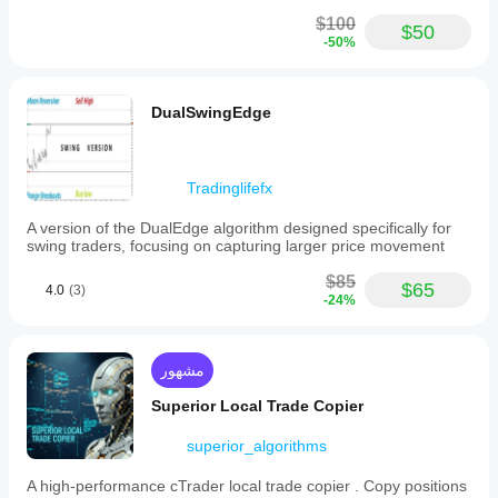
$100
$50
-50%
DualSwingEdge
Tradinglifefx
A version of the DualEdge algorithm designed specifically for
swing traders, focusing on capturing larger price movement
$85
$65
4.0
(3)
-24%
مشهور
Superior Local Trade Copier
superior_algorithms
A high-performance cTrader local trade copier . Copy positions