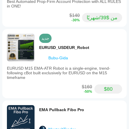
Best Automated Prop-Firm Account Protection with ALL RULES
in ONE!
$140
من $39/شهريًا
-30%
جديد
EURUSD_USDEUR_Robot
Bubu-Gida
EURUSD M15 EMA-ATR Robot is a single-engine, trend-
following cBot built exclusively for EURUSD on the M15
timeframe
$160
$80
-50%
EMA Pullback Fibo Pro