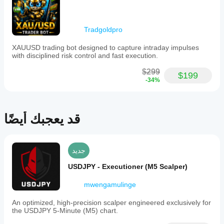
(اللوتات)
استخدام
على
10000
ملف
كل
التحسين
حساب؟
ضوابط
Tradgoldpro
المقدم.
المخاطر
قد يختلف
المدعومة
الأداء
XAUUSD trading bot designed to capture intraday impulses
جني الأرباح
اعتمادًا
with disciplined risk control and fast execution.
إيقاف الخسارة
على
$299
ظروف
$199
فلتر الجلسة
-34%
الوسيط
والفروقات
وجودة
التنفيذ.
قد يعجبك أيضًا
يساعدك
اختبار
البوت في
بيئتك
جديد
الخاصة
على فهم
USDJPY - Executioner (M5 Scalper)
كيفية أدائه
في
mwengamulinge
الاستخدام
الفعلي.
An optimized, high-precision scalper engineered exclusively for
the USDJPY 5-Minute (M5) chart.