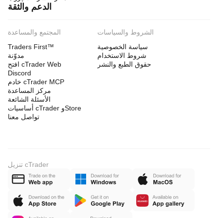
الدعم والثقة
الشروط والسياسات
المجتمع والمساعدة
سياسة الخصوصية
Traders First™
شروط الاستخدام
مدوّنة
حقوق الطبع والنشر
افتح cTrader Web
Discord
خادم cTrader MCP
مركز المساعدة
الأسئلة الشائعة
أساسيات cTrader وStore
تواصل معنا
تنزيل cTrader