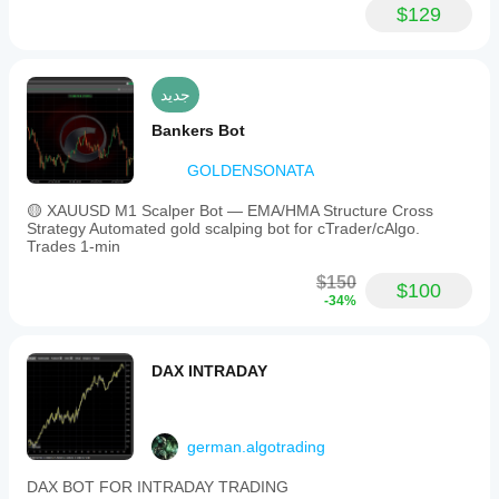
$129
جديد
Bankers Bot
GOLDENSONATA
🟡 XAUUSD M1 Scalper Bot — EMA/HMA Structure Cross
Strategy Automated gold scalping bot for cTrader/cAlgo.
Trades 1-min
$150
$100
-34%
DAX INTRADAY
german.algotrading
DAX BOT FOR INTRADAY TRADING