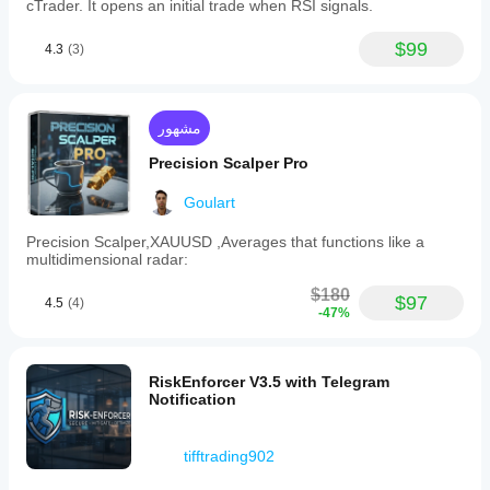
cTrader. It opens an initial trade when RSI signals.
$99
4.3
(3)
مشهور
Precision Scalper Pro
Goulart
Precision Scalper,XAUUSD ,Averages that functions like a
multidimensional radar:
$180
$97
4.5
(4)
-47%
RiskEnforcer V3.5 with Telegram
Notification
tifftrading902