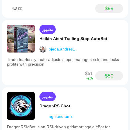
$99
4.3
(3)
مشهور
Heikin Aishi Trailing Stop AutoBot
ojeda.andres1
Trade fearlessly: auto-adjusts stops, manages risk, and locks
profits with precision
$51
$50
-2%
مشهور
DragonRSICbot
nghiand.amz
DragonRSIcBot is an RSI-driven grid/martingale cBot for