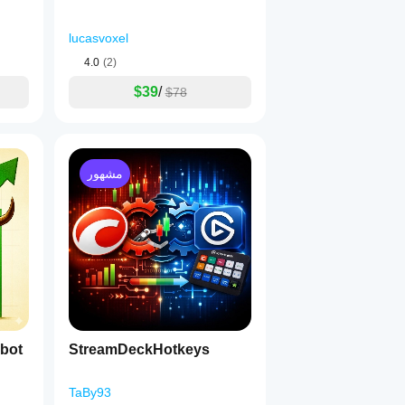
lucasvoxel
4.0
(2)
$39
/
$78
مشهور
obot
StreamDeckHotkeys
TaBy93