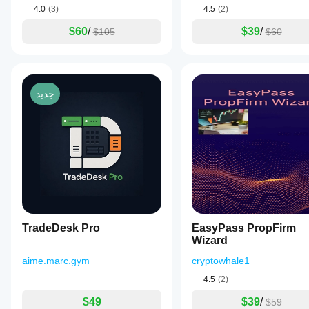
4.0
(3)
4.5
(2)
$60
/
$39
/
$105
$60
جديد
TradeDesk Pro
EasyPass PropFirm
Wizard
aime.marc.gym
cryptowhale1
4.5
(2)
$49
$39
/
$59