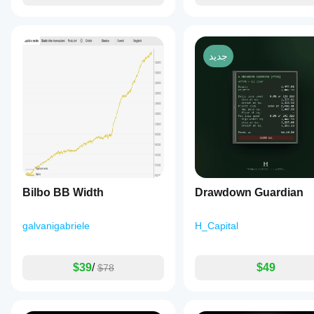
جديد
Bilbo BB Width
Drawdown Guardian
galvanigabriele
H_Capital
$39
/
$49
$78