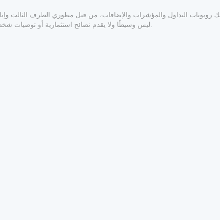
المعلوماتي والفني فقط. cTrader Store ليس وسيطًا ولا يقدم نصائح استثمارية أو توصيات شخصية أو أي ضمان للأداء المستقبلي.
1