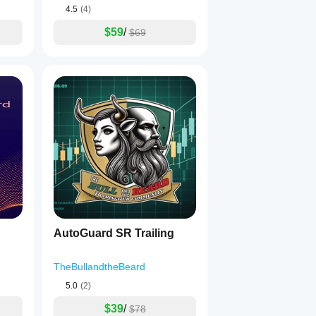
4.5
(4)
$59
/
$69
AutoGuard SR Trailing
TheBullandtheBeard
5.0
(2)
$39
/
$78