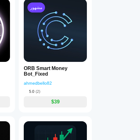
مشهور
ORB Smart Money
Bot_Fixed
ahmedbello82
5.0
(2)
$39