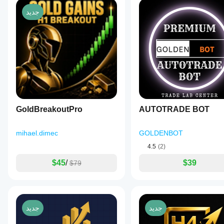
جديد
GoldBreakoutPro
AUTOTRADE BOT
mihael.dimec
GOLDENBOT
4.5
(2)
$45
/
$39
$79
جديد
جديد