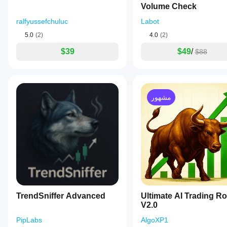
ظروف
Volume Check
الوسيط
Labot
والفروقات
ralfyussefchuluc
وجودة
5.0
(2)
4.0
(2)
التنفيذ.
يساعدك
$39
$49
/
$88
اختبار
البوت في
بيئتك
الخاصة
على فهم
مشهور
كيفية أدائه
في
الاستخدام
الفعلي.
TrendSniffer Advanced
Ultimate AI Trading R
V2.0
PipLabs
AlgoXP1