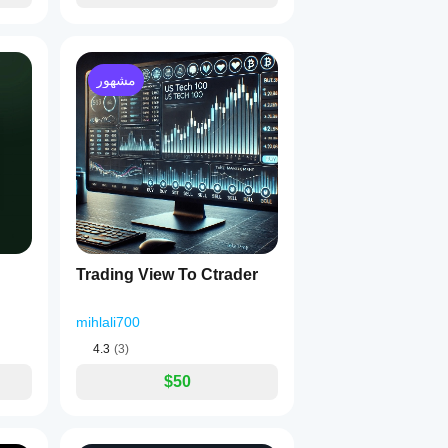
مشهور
Trading View To Ctrader
mihlali700
4.3
(3)
$50