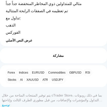
مثالي للمتداولين ذوي المخاطر المنخفضة جداً جداً 
تم تعظيمه في الصفقات الرابحة المتتالية
تداول مع:
الذهب
الفوركس
الأسهم
عرض النص الأصلي
كيف
الصناديق المتداولة في البورصة
ملخص الذكاء الاصطناعي
أبدأ
التقييمات: 0
needThaiBot
المؤشرات
مشاركة
تشغيل
Strong
Buy
cBot؟
السلع
and
بعد
Strong
مؤشرات العملات
ما هي
التثبيت،
تقييمات العملاء
Sell
Forex
Indices
EURUSD
Commodities
GBPUSD
RSI
تطبيقات
ابدأ
العملات الرقمية
Only
cTrader
مثيل
is
Stocks
AI
XAUUSD
ATR
USDJPY
عقود الفروقات الآجلة
5
4
3
2
1
الكل
an
سحابي
التي
AI-
أو
تدعم
يرجى تشغيل ميزة التحسين لخوارزمية الجينات للحصول على 
driven
محلي
لا توجد
cBots؟
أفضل ذكاء اصطناعي يعمل من أجلك، اختر أفضل إطار زمني 
trading
يتم توفير المنتجات المتاحة من خلال cTrader Store، بما في ذلك روبوتات
من
تقييمات
يناسب استراتيجيتك الخاصة
bot
تدعم
التداول والمؤشرات والإضافات، من قبل مطوري الطرف الثالث وإتاحتها
cBot.
لهذا
كيف
designed
جميع
لأغراض الوصول المعلوماتي والفني فقط. cTrader Store ليس وسيطًا ولا
توسيع
المنتج
جربه بنفسك واستمتع!!! 
for
يمكنني