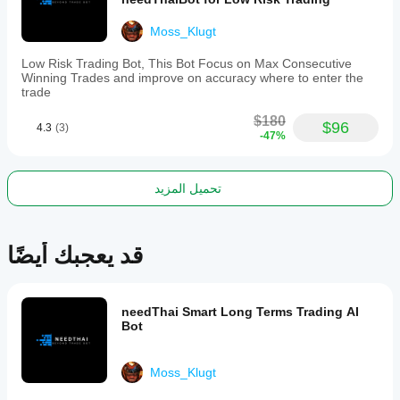
Ashi
charts
Moss_Klugt
on
a
Low Risk Trading Bot, This Bot Focus on Max Consecutive
15-
Winning Trades and improve on accuracy where to enter the
minute
trade
timeframe
for
$180
analysis.
$96
4.3
(3)
-47%
ملف تعريف التداول
أسلوب
التداول
تحميل المزيد
التداول
اليومي
نوع
قد يعجبك أيضًا
الإستراتيجية
الاتجاه
نوع
needThai Smart Long Terms Trading AI
التحليل
Bot
خوارزمي
فني
Moss_Klugt
وتيرة