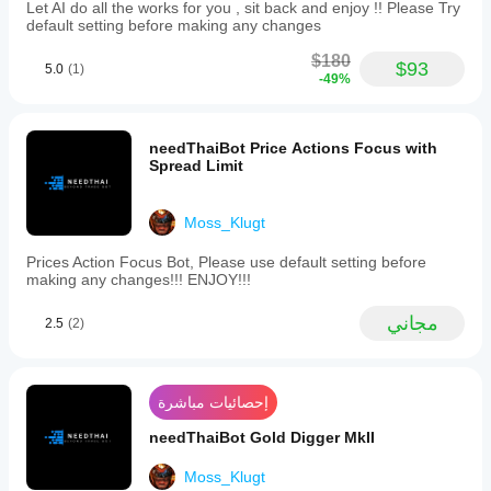
على فهم
Let AI do all the works for you , sit back and enjoy !! Please Try
Indices,
كيفية أدائه
default setting before making any changes
Cryptocurrencies,
في
and
$180
الاستخدام
CFD
$93
5.0
(1)
-49%
Forwards.
الفعلي.
It
operates
primarily
needThaiBot Price Actions Focus with
with
Spread Limit
market
orders
and
Moss_Klugt
uses
technical
analysis
Prices Action Focus Bot, Please use default setting before
with
making any changes!!! ENJOY!!!
algorithmic
and
مجاني
2.5
(2)
trend-
based
strategies.
The
recommended
إحصائيات مباشرة
minimum
balance
needThaiBot Gold Digger MkII
is
$1,000,
Moss_Klugt
with