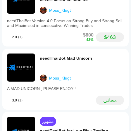
a
high
Moss_Klugt
trade
frequency
needThaiBot Version 4.0 Focus on Strong Buy and Strong Sell
and
and Maximised in consecutive Winning Trades
supports
up
$800
to
$463
2.0
(1)
-43%
five
simultaneous
positions
with
needThaiBot Mad Unicorn
a
maximum
lot
size
Moss_Klugt
of
1.
It
A MAD UNICORN , PLEASE ENJOY!!
is
compatible
مجاني
3.0
(1)
with
brokers
like
Pepperstone
and
مشهور
uses
Heikin
needThaiBot for Low Risk Trading