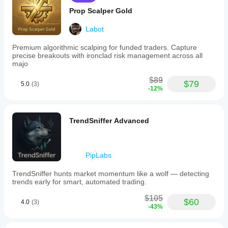
Prop Scalper Gold
Labot
Premium algorithmic scalping for funded traders. Capture
precise breakouts with ironclad risk management across all
majo
$89
$79
5.0
(3)
-12%
TrendSniffer Advanced
PipLabs
TrendSniffer hunts market momentum like a wolf — detecting
trends early for smart, automated trading.
$105
$60
4.0
(3)
-43%