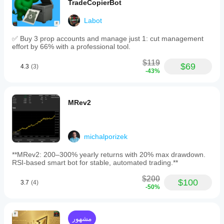
TradeCopierBot
Labot
✅ Buy 3 prop accounts and manage just 1: cut management
effort by 66% with a professional tool.
$119
$69
4.3
(3)
-43%
MRev2
michalporizek
**MRev2: 200–300% yearly returns with 20% max drawdown.
RSI-based smart bot for stable, automated trading.**
$200
$100
3.7
(4)
-50%
مشهور