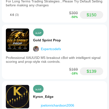
For Long Terms Trading Strategies , Please Try Default Setting
التداول
before making any changes
مرتفعة
$300
الحد
$150
4.6
(3)
-50%
الأدنى
للرصيد
الموصى
به
جديد
$1000
Gold Sprint Prop
المخاطرة
لكل
Expertcodefx
صفقة
2%
Professional XAUUSD M5 breakout cBot with intelligent signal
فترة
scoring and prop-style risk controls.
الرسم
البياني
$169
$139
15 دقيقة
-18%
الرافعة
المالية
جديد
للاختبار
العكسي
Kyron_Edge
1:500
الحد
joelonrichardson2006