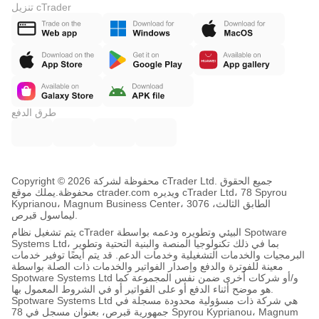
تنزيل cTrader
طرق الدفع
Copyright © محفوظة لشركة 2026 cTrader Ltd. جميع الحقوق
محفوظة.
يملك موقع ctrader.com ويديره cTrader Ltd، 78 Spyrou
Kyprianou، Magnum Business Center، الطابق الثالث، 3076
ليماسول قبرص.
يتم تشغيل نظام cTrader البيئي وتطويره ودعمه بواسطة Spotware
Systems Ltd، بما في ذلك تكنولوجيا المنصة والبنية التحتية وتطوير
البرمجيات والخدمات التشغيلية وخدمات الدعم. قد يتم أيضًا توفير خدمات
معينة للفوترة والدفع وإصدار الفواتير والخدمات ذات الصلة بواسطة
Spotware Systems Ltd و/أو شركات أخرى ضمن نفس المجموعة كما
هو موضح أثناء الدفع أو على الفواتير أو في الشروط المعمول بها.
Spotware Systems Ltd هي شركة ذات مسؤولية محدودة مسجلة في
جمهورية قبرص، بعنوان مسجل في 78 Spyrou Kyprianou، Magnum