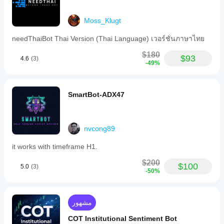
Moss_Klugt
needThaiBot Thai Version (Thai Language) เวอร์ชั่นภาษาไทย
$180
$93
4.6
(3)
-49%
SmartBot-ADX47
nvcong89
it works with timeframe H1.
$200
$100
5.0
(3)
-50%
مشهور
COT Institutional Sentiment Bot