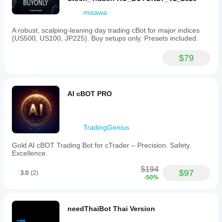
misawa
A robust, scalping-leaning day trading cBot for major indices
(US500, US100, JP225). Buy setups only. Presets included.
$79
AI cBOT PRO
TradingGenius
Gold AI cBOT Trading Bot for cTrader – Precision. Safety.
Excellence.
$194
$97
3.0
(2)
-50%
needThaiBot Thai Version