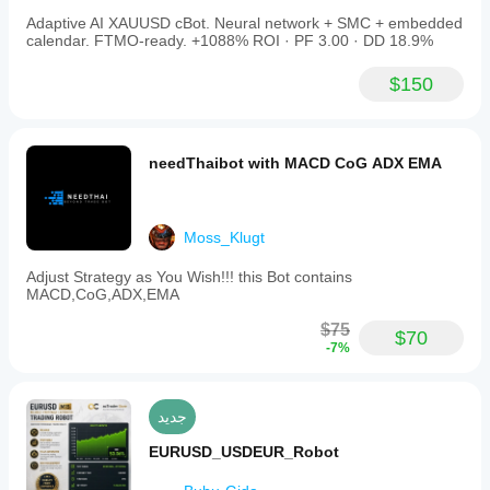
الأقصى
للتراجع
Adaptive AI XAUUSD cBot. Neural network + SMC + embedded
اليومي
calendar. FTMO-ready. +1088% ROI · PF 3.00 · DD 18.9%
2%
$150
ملاءمة
قاعدة
شركة
بروب
needThaibot with MACD CoG ADX EMA
إدارة المخاطر
نموذج
المخاطر
Moss_Klugt
قائم على التقلب
ديناميكي
Adjust Strategy as You Wish!!! this Bot contains
MACD,CoG,ADX,EMA
أنواع
$75
الأوامر
$70
المدعومة
-7%
السوق
الكمية
جديد
القصوى
(اللوتات)
EURUSD_USDEUR_Robot
1