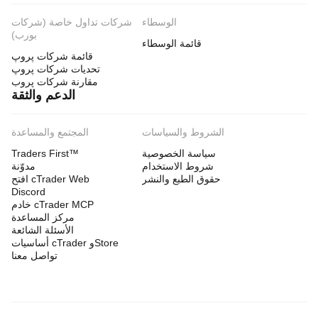
الوسطاء
شركات تداول خاصة (شركات
بورب)
قائمة الوسطاء
قائمة شركات پروپ
تحديات شركات پروپ
مقارنة شركات پروب
الدعم والثقة
الشروط والسياسات
المجتمع والمساعدة
سياسة الخصوصية
Traders First™
شروط الاستخدام
مدوّنة
حقوق الطبع والنشر
افتح cTrader Web
Discord
خادم cTrader MCP
مركز المساعدة
الأسئلة الشائعة
أساسيات cTrader وStore
تواصل معنا