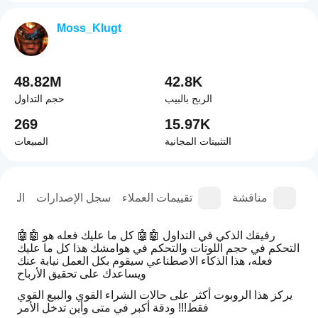
Moss_Klugt
48.82M
42.8K
الربح بالبيب
حجم التداول
269
15.97K
التثبيتات المجانية
المبيعات
عة
مناقشة
تقييمات العملاء
سجل الإصدارات
المل
🤖🤖 رفيقك الذكي في التداول 🤖🤖 كل ما عليك فعله هو 
التحكم في حجم اللوتات والتحكم في هوامشك هذا كل ما عليك 
فعله، هذا الذكاء الاصطناعي سيقوم بكل العمل نيابة عنك 
ويساعدك على تحقيق الأرباح 
يركز هذا الروبوت أكثر على حالات الشراء القوي والبيع القوي 
فقط!!! ودقة أكبر في متى وأين تدخل الأمر 