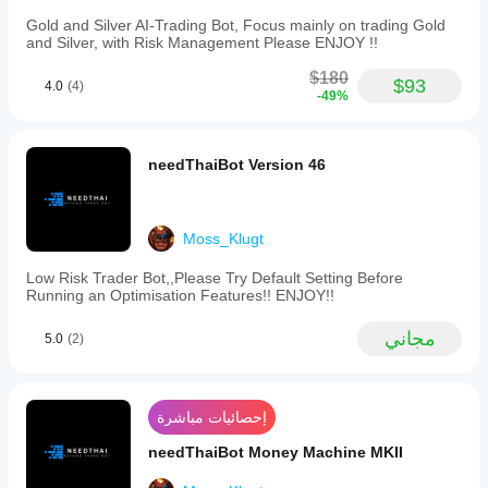
a
Gold and Silver AI-Trading Bot, Focus mainly on trading Gold
risk
and Silver, with Risk Management Please ENJOY !!
per
trade
$180
set
$93
4.0
(4)
-49%
at
2%
and
a
needThaiBot Version 46
maximum
drawdown
of
32%.
Moss_Klugt
Optimization
via
a
Low Risk Trader Bot,,Please Try Default Setting Before
genetic
Running an Optimisation Features!! ENJOY!!
algorithm
is
مجاني
5.0
(2)
advised
to
tailor
the
bot
إحصائيات مباشرة
to
preferred
needThaiBot Money Machine MKII
timeframes
and