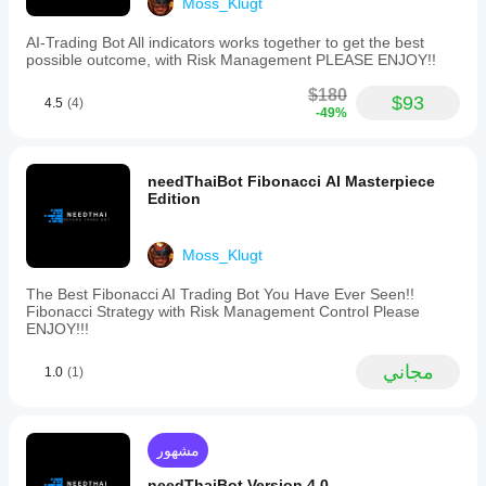
Moss_Klugt
strategies.
Risk
AI-Trading Bot All indicators works together to get the best
management
possible outcome, with Risk Management PLEASE ENJOY!!
features
include
$180
stop
$93
4.5
(4)
-49%
loss,
take
profit,
trailing
needThaiBot Fibonacci AI Masterpiece
stop
Edition
loss,
daily
stop,
Moss_Klugt
max
drawdown
guard,
The Best Fibonacci AI Trading Bot You Have Ever Seen!!
and
Fibonacci Strategy with Risk Management Control Please
spread
ENJOY!!!
filter.
The
مجاني
1.0
(1)
bot
is
suitable
for
day
مشهور
trading
with
needThaiBot Version 4.0