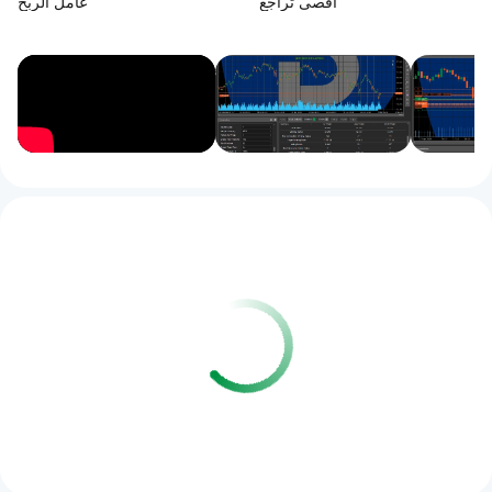
أقصى تراجع
عامل الربح