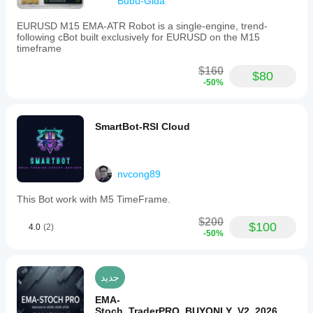
Bubu-Gida
ضوابط
المخاطر
EURUSD M15 EMA-ATR Robot is a single-engine, trend-
المدعومة
following cBot built exclusively for EURUSD on the M15
إيقاف الخسارة
timeframe
جني الأرباح
$160
$80
إيقاف الخسارة المتحرك
-50%
الحدود اليومية
الحد الأقصى للتراجع
فلتر الفروقات السعرية
SmartBot-RSI Cloud
nvcong89
This Bot work with M5 TimeFrame.
$200
$100
4.0
(2)
-50%
جديد
EMA-
Stoch_TraderPRO_BUYONLY_V2_2026