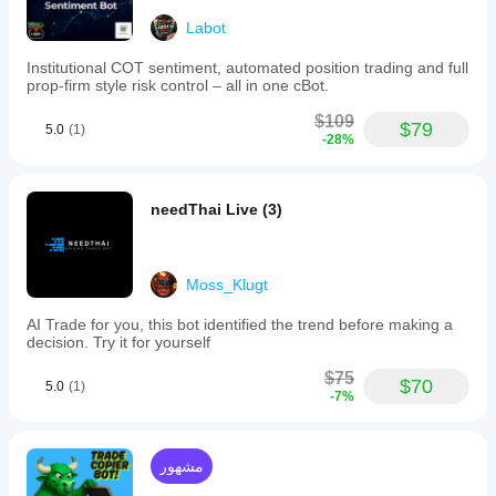
Labot
Institutional COT sentiment, automated position trading and full
prop-firm style risk control – all in one cBot.
$109
$79
5.0
(1)
-28%
needThai Live (3)
Moss_Klugt
AI Trade for you, this bot identified the trend before making a
decision. Try it for yourself
$75
$70
5.0
(1)
-7%
مشهور