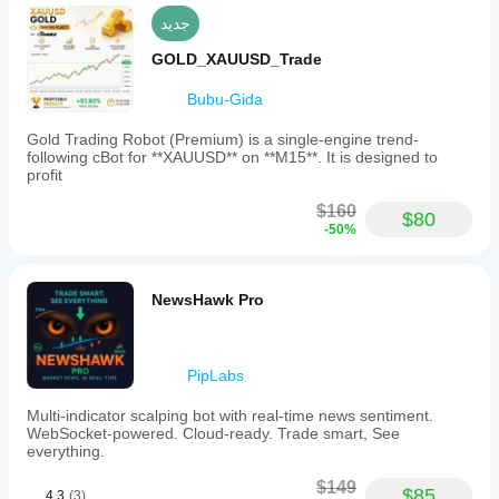
جديد
GOLD_XAUUSD_Trade
Bubu-Gida
Gold Trading Robot (Premium) is a single-engine trend-
following cBot for **XAUUSD** on **M15**. It is designed to
profit
$160
$80
-50%
NewsHawk Pro
PipLabs
Multi-indicator scalping bot with real-time news sentiment.
WebSocket-powered. Cloud-ready. Trade smart, See
everything.
$149
$85
4.3
(3)