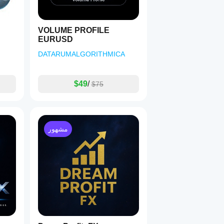
VOLUME PROFILE
EURUSD
DATARUMALGORITHMICA
$49
/
$75
مشهور