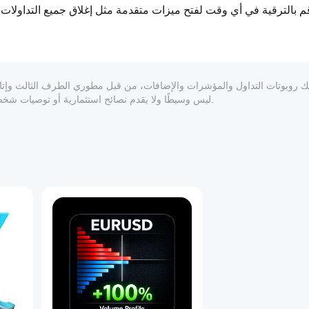
م بالترقية في أي وقت لفتح ميزات متقدمة مثل إغلاق جميع التداولات، ا
المعلوماتي والفني فقط. cTrader Store ليس وسيطًا ولا يقدم نصائح استثمارية أو توصيات شخصية أو أي ضمان للأداء المستقبلي.
1