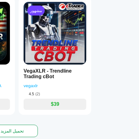
مشهور
VegaXLR - Trendline
Trading cBot
A
vegaxlr
4.5
(2)
$39
تحميل المزيد