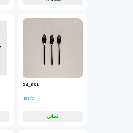
$59
d8_ss1
d8172
مجاني