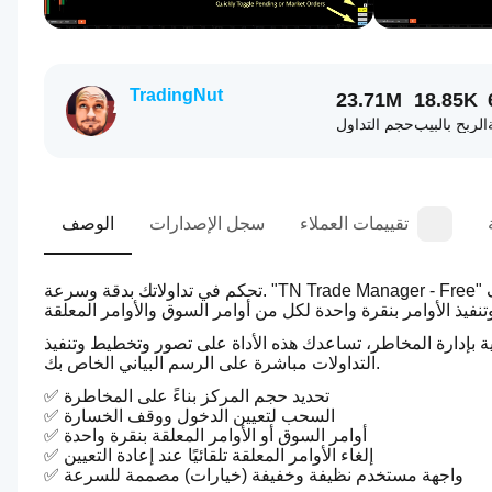
TradingNut
23.71M
18.85K
الربح بالبيب
حجم التداول
تقييمات العملاء
سجل الإصدارات
الوصف
تحكم في تداولاتك بدقة وسرعة. "TN Trade Manager - Free" يمنحك ميزات تنفيذ التداول اليدوي القوية بما في ذلك خطوط الدخول ووقف 
بإدارة المخاطر، تساعدك هذه الأداة على تصور وتخطيط وتنفيذ 
التداولات مباشرة على الرسم البياني الخاص بك.
✅ تحديد حجم المركز بناءً على المخاطرة
✅ السحب لتعيين الدخول ووقف الخسارة
✅ أوامر السوق أو الأوامر المعلقة بنقرة واحدة
✅ إلغاء الأوامر المعلقة تلقائيًا عند إعادة التعيين
✅ واجهة مستخدم نظيفة وخفيفة (خيارات) مصممة للسرعة