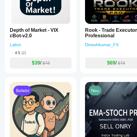
also
makes
sense.
Depth of Market - VIX
Rook - Trade Executor
cBot-v2.0
Professional
Labot
Dineshkumar_FX
4.5
(2)
$39
/
$69
/
$78
$79
Beliebt
Neu