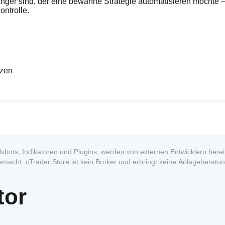
änger sind, der eine bewährte Strategie automatisieren möchte –
ontrolle.
nzen
rechte Balken) zur hochwertigen Pivot-Erkennung
Mustern für wahrscheinliche Umkehr-Einstiege
anz
enz bestätigt ist
sbots, Indikatoren und Plugins, werden von externen Entwicklern bereit
macht. cTrader Store ist kein Broker und erbringt keine Anlageberatun
h/Tief
formance.
tenz
tor
o
:
ogen auf das Eigenkapital