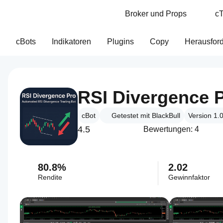
Broker und Props
cT
cBots
Indikatoren
Plugins
Copy
Herausfor
RSI Divergence 
cBot
Getestet mit BlackBull
Version 1.
4.5
Bewertungen: 4
80.8%
2.02
Rendite
Gewinnfaktor