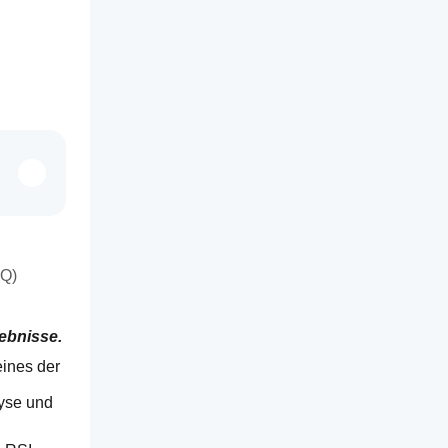
AQ)
ebnisse.
ines der 
yse und 