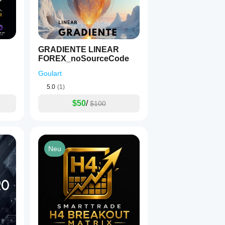
GRADIENTE LINEAR
FOREX_noSourceCode
Goulart
5.0
(1)
$50
/
$100
Neu