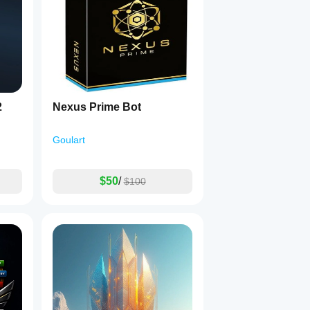
2
Nexus Prime Bot
Goulart
$50
/
$100