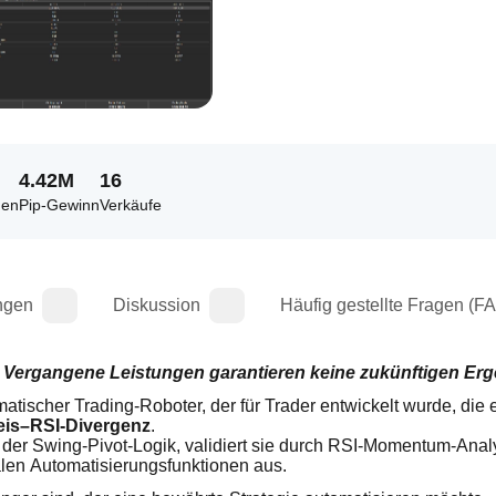
4.42M
16
men
Pip-Gewinn
Verkäufe
ngen
Diskussion
Häufig gestellte Fragen (F
. Vergangene Leistungen garantieren keine zukünftigen Erg
omatischer Trading-Roboter, der für Trader entwickelt wurde, die e
eis–RSI-Divergenz
.
e der Swing-Pivot-Logik, validiert sie durch RSI-Momentum-Anal
len Automatisierungsfunktionen aus.