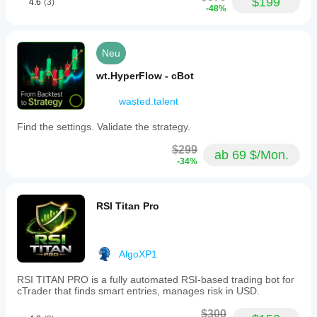
$199
4.6
(3)
-48%
Neu
wt.HyperFlow - cBot
wasted.talent
Find the settings. Validate the strategy.
$299
ab 69 $/Mon.
-34%
RSI Titan Pro
AlgoXP1
RSI TITAN PRO is a fully automated RSI-based trading bot for
cTrader that finds smart entries, manages risk in USD.
$300