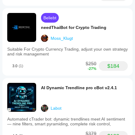
Beliebt
needThaiBot for Crypto Trading
Moss_Klugt
Suitable For Crypto Currency Trading, adjust your own strategy
and risk management
$250
$184
3.0
(1)
-27%
AI Dynamic Trendline pro cBot v2.4.1
Labot
Automated cTrader bot: dynamic trendlines meet AI sentiment
— nine filters, smart pyramiding, complete risk control,
$379