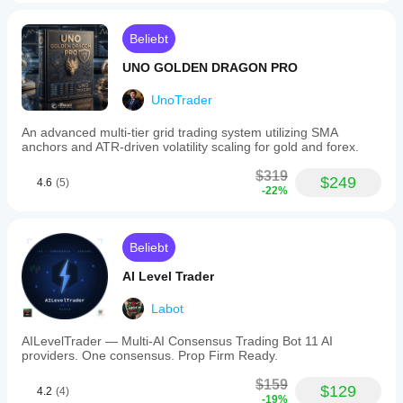
Beliebt
UNO GOLDEN DRAGON PRO
UnoTrader
An advanced multi-tier grid trading system utilizing SMA
anchors and ATR-driven volatility scaling for gold and forex.
$319
$249
4.6
(5)
-22%
Beliebt
AI Level Trader
Labot
AILevelTrader — Multi-AI Consensus Trading Bot 11 AI
providers. One consensus. Prop Firm Ready.
$159
$129
4.2
(4)
-19%