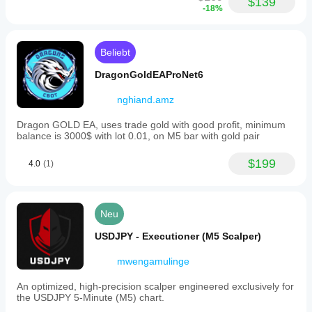
$139
-18%
Beliebt
DragonGoldEAProNet6
nghiand.amz
Dragon GOLD EA, uses trade gold with good profit, minimum
balance is 3000$ with lot 0.01, on M5 bar with gold pair
$199
4.0
(1)
Neu
USDJPY - Executioner (M5 Scalper)
mwengamulinge
An optimized, high-precision scalper engineered exclusively for
the USDJPY 5-Minute (M5) chart.