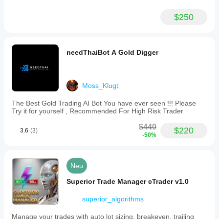
$250
needThaiBot A Gold Digger
Moss_Klugt
The Best Gold Trading AI Bot You have ever seen !!! Please
Try it for yourself , Recommended For High Risk Trader
$440
$220
3.6
(3)
-50%
Neu
Superior Trade Manager cTrader v1.0
superior_algorithms
Manage your trades with auto lot sizing, breakeven, trailing