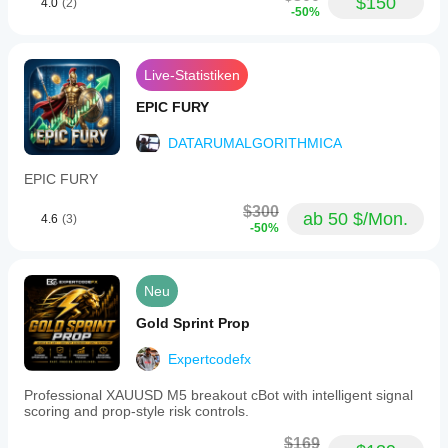
$150
4.0
(2)
-50%
Live-Statistiken
EPIC FURY
DATARUMALGORITHMICA
EPIC FURY
$300
ab 50 $/Mon.
4.6
(3)
-50%
Neu
Gold Sprint Prop
Expertcodefx
Professional XAUUSD M5 breakout cBot with intelligent signal
scoring and prop-style risk controls.
$169