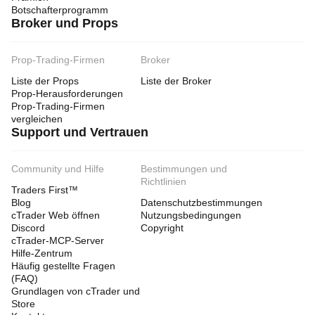
Botschafterprogramm
Broker und Props
Prop-Trading-Firmen
Broker
Liste der Props
Liste der Broker
Prop-Herausforderungen
Prop-Trading-Firmen
vergleichen
Support und Vertrauen
Community und Hilfe
Bestimmungen und
Richtlinien
Traders First™
Blog
Datenschutzbestimmungen
cTrader Web öffnen
Nutzungsbedingungen
Discord
Copyright
cTrader-MCP-Server
Hilfe-Zentrum
Häufig gestellte Fragen
(FAQ)
Grundlagen von cTrader und
Store