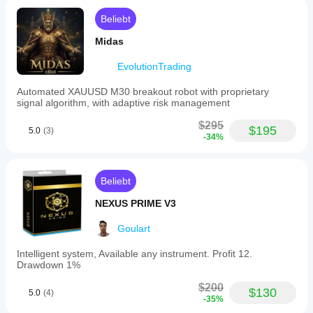
kann in
Abhängigkeit von
Beliebt
Broker-
Midas
Bedingungen,
Spreads und
EvolutionTrading
Ausführungsqualität
variieren. Das
Automated XAUUSD M30 breakout robot with proprietary
Testen des Bots in
signal algorithm, with adaptive risk management
Ihrer eigenen
Umgebung hilft
$295
$195
5.0
(3)
Ihnen zu verstehen,
-34%
welche
Performance er im
realen Betrieb
Beliebt
erzielt.
NEXUS PRIME V3
Goulart
Intelligent system, Available any instrument. Profit 12.
Drawdown 1%
$200
$130
5.0
(4)
-35%