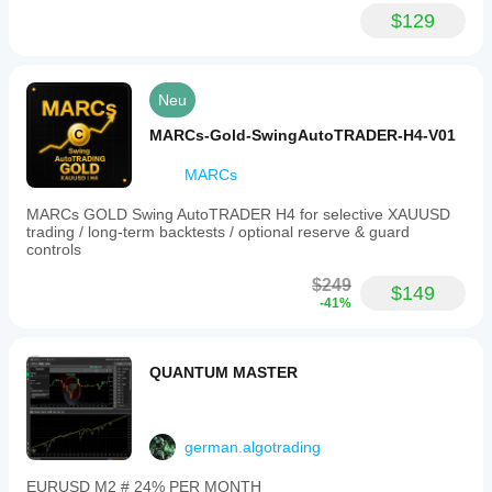
$129
Neu
MARCs-Gold-SwingAutoTRADER-H4-V01
MARCs
MARCs GOLD Swing AutoTRADER H4 for selective XAUUSD
trading / long-term backtests / optional reserve & guard
controls
$249
$149
-41%
QUANTUM MASTER
german.algotrading
EURUSD M2 # 24% PER MONTH