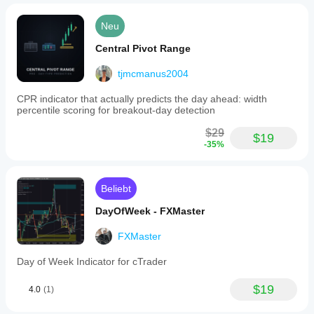
Neu
Central Pivot Range
tjmcmanus2004
CPR indicator that actually predicts the day ahead: width
percentile scoring for breakout-day detection
$29
$19
-35%
Beliebt
DayOfWeek - FXMaster
FXMaster
Day of Week Indicator for cTrader
$19
4.0
(1)