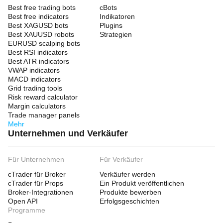
Best free trading bots
cBots
Best free indicators
Indikatoren
Best XAGUSD bots
Plugins
Best XAUUSD robots
Strategien
EURUSD scalping bots
Best RSI indicators
Best ATR indicators
VWAP indicators
MACD indicators
Grid trading tools
Risk reward calculator
Margin calculators
Trade manager panels
Mehr
Unternehmen und Verkäufer
Für Unternehmen
Für Verkäufer
cTrader für Broker
Verkäufer werden
cTrader für Props
Ein Produkt veröffentlichen
Broker-Integrationen
Produkte bewerben
Open API
Erfolgsgeschichten
Programme