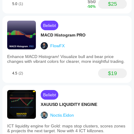
$50
$25
5.0
(1)
-50%
Beliebt
MACD Histogram PRO
FlowFX
Enhance MACD Histogram! Visualize bull and bear price
changes with vibrant colors for clearer, more insightful trading.
$19
4.5
(2)
Beliebt
XAUUSD LIQUIDITY ENGINE
Noctis.Eidon
ICT liquidity engine for Gold: maps stop clusters, scores zones
& projects the next target. Now with 4 ICT killzones.