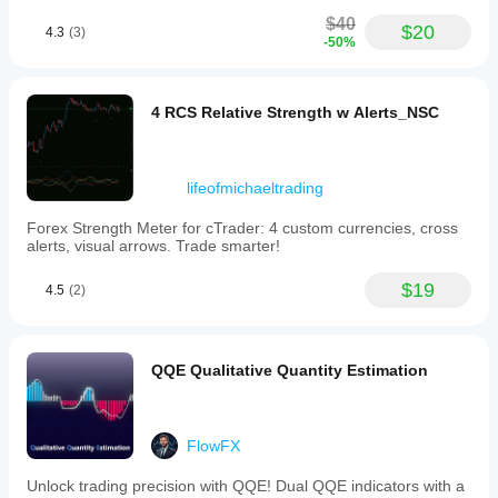
$40
$20
4.3
(3)
-50%
4 RCS Relative Strength w Alerts_NSC
lifeofmichaeltrading
Forex Strength Meter for cTrader: 4 custom currencies, cross
alerts, visual arrows. Trade smarter!
$19
4.5
(2)
QQE Qualitative Quantity Estimation
FlowFX
Unlock trading precision with QQE! Dual QQE indicators with a