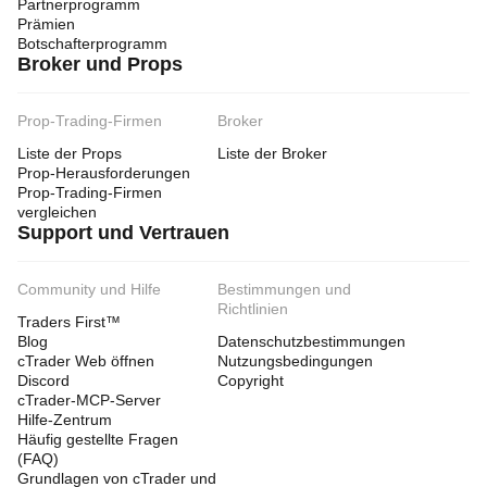
Partnerprogramm
Prämien
Botschafterprogramm
Broker und Props
Prop-Trading-Firmen
Broker
Liste der Props
Liste der Broker
Prop-Herausforderungen
Prop-Trading-Firmen
vergleichen
Support und Vertrauen
Community und Hilfe
Bestimmungen und
Richtlinien
Traders First™
Blog
Datenschutzbestimmungen
cTrader Web öffnen
Nutzungsbedingungen
Discord
Copyright
cTrader-MCP-Server
Hilfe-Zentrum
Häufig gestellte Fragen
(FAQ)
Grundlagen von cTrader und