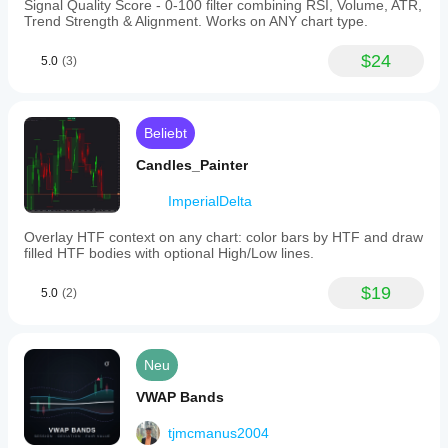
Signal Quality Score - 0-100 filter combining RSI, Volume, ATR,
Trend Strength & Alignment. Works on ANY chart type.
$24
5.0
(3)
Beliebt
Candles_Painter
ImperialDelta
Overlay HTF context on any chart: color bars by HTF and draw
filled HTF bodies with optional High/Low lines.
$19
5.0
(2)
Neu
VWAP Bands
tjmcmanus2004