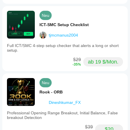
Neu
ICT-SMC Setup Checklist
tjmcmanus2004
Full ICT/SMC 4-step setup checker that alerts a long or short
setup.
$29
ab 19 $/Mon.
-35%
Neu
Rook - ORB
Dineshkumar_FX
Professional Opening Range Breakout, Initial Balance, False
breakout Detection
$39
$20