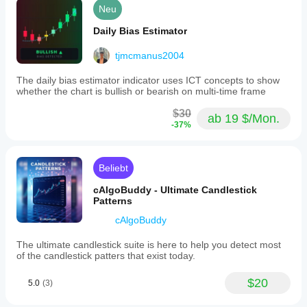
nnen Sie
Wenden Sie den
Neu
Sollte ich die
die erste
Indikator
auf
Indikatorparameter
rson sein,
verschiedene
Daily Bias Estimator
anpassen?
ie andere
Symbole und
darüber
Zeiträume an, um
Ja, Sie
tjmcmanus2004
nformiert!
zu verstehen, wie
können
er sich unter
Parameter
The daily bias estimator indicator uses ICT concepts to show
verschiedenen
whether the chart is bullish or bearish on multi-time frame
ändern
, um
Marktbedingungen
den
verhält.
$30
Indikator an
ab 19 $/Mon.
-37%
Ihre
Strategie
anzupassen.
Beliebt
cAlgoBuddy - Ultimate Candlestick
Patterns
cAlgoBuddy
The ultimate candlestick suite is here to help you detect most
of the candlestick patters that exist today.
$20
5.0
(3)