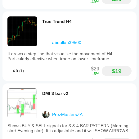
-49%
True Trend H4
abdullah39500
It draws a step line that visualize the movement of H4.
Particularly effective when trade on lower timeframe.
$20
$19
4.0
(1)
-5%
DMI 3 bar v2
PrezMastersZA
Shows BUY & SELL signals for 3 & 4 BAR PATTERN (Morning
star/ Evening star). It is adjustable and it will SHOW ARROWS.