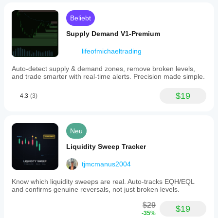
Beliebt
Supply Demand V1-Premium
lifeofmichaeltrading
Auto-detect supply & demand zones, remove broken levels,
and trade smarter with real-time alerts. Precision made simple.
$19
4.3
(3)
Neu
Liquidity Sweep Tracker
tjmcmanus2004
Know which liquidity sweeps are real. Auto-tracks EQH/EQL
and confirms genuine reversals, not just broken levels.
$29
$19
-35%