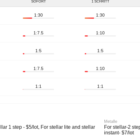
SOFORT
1 SCHRITT
1:30
1:30
1:7.5
1:10
1:5
1:5
1:7.5
1:10
1:1
1:1
Metalle
lar 1 step - $5/lot, For stellar lite and stellar
For stellar-2 step
instant- $7/lot