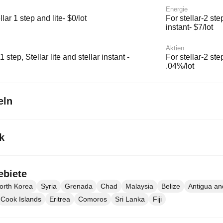
Energie
lar 1 step and lite- $0/lot
For stellar-2 step
instant- $7/lot
Aktien
1 step, Stellar lite and stellar instant -
For stellar-2 step
.04%/lot
eln
k
ebiete
orth Korea
Syria
Grenada
Chad
Malaysia
Belize
Antigua a
Cook Islands
Eritrea
Comoros
Sri Lanka
Fiji