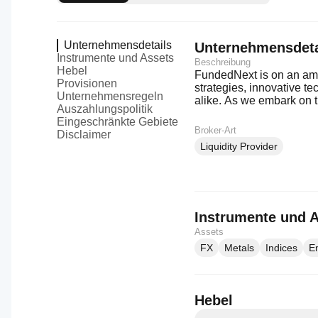
Unternehmensdetails
Unternehmensdeta
Instrumente und Assets
Beschreibung
Hebel
FundedNext is on an ambi
Provisionen
strategies, innovative t
Unternehmensregeln
alike. As we embark on t
Auszahlungspolitik
making a lasting impact 
Eingeschränkte Gebiete
Broker-Art
Disclaimer
Liquidity Provider
Instrumente und 
Assets
FX
Metals
Indices
E
Hebel