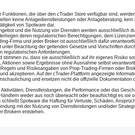
 Funktionen, die über den cTrader Store verfügbar sind, werden
 stellen keine Anlagedienstleistungen oder Anlageberatung, kei
tätigkeit von Spotware dar.
Angebot und die Nutzung von Diensten werden ausschließlich 
nterliegen deren regulatorischen Berechtigungen, dem Lizenz
g-Firma und jeder Broker ist ausschließlich dafür verantwortli
tät unter Beachtung der geltenden Gesetze und Vorschriften durc
en regulatorischen Anforderungen.
 stimmen zu, dass sie ausschließlich auf ihr eigenes Risiko s
 Aktionen sowie Ergebnisse ohne Ausnahme selbst verantwortl
 Regeln und Risikoangaben von Prop-Trading-Firmen oder Bro
und akzeptieren. Auf der cTrader-Plattform angezeigte Informat
chaulichung und ersetzen nicht die offizielle Dokumentation de
r Aktivitäten, Dienstleistungen, die Performance oder das Gesc
Händlern weder aus noch überwacht oder beaufsichtigt es sie o
ig schließt Spotware die Haftung für Verluste, Schäden, Ansp
rbindung mit der Nutzung von Dienstleistungen und/oder Strat
r Brokern entstehen.