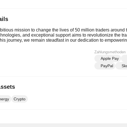
ils
tious mission to change the lives of 50 million traders around 
echnologies, and exceptional support aims to revolutionize the tr
his journey, we remain steadfast in our dedication to empowering 
on the global trading community.
Zahlungsmethoden
Apple Pay
PayPal
Skr
Assets
nergy
Crypto