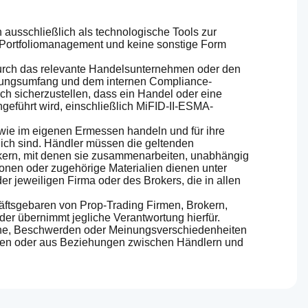
 ausschließlich als technologische Tools zur
n Portfoliomanagement und keine sonstige Form
durch das relevante Handelsunternehmen oder den
ierungsumfang und dem internen Compliance-
ch sicherzustellen, dass ein Handel oder eine
hgeführt wird, einschließlich MiFID-II-ESMA-
owie im eigenen Ermessen handeln und für ihre
ich sind. Händler müssen die geltenden
kern, mit denen sie zusammenarbeiten, unabhängig
ionen oder zugehörige Materialien dienen unter
r jeweiligen Firma oder des Brokers, die in allen
häftsgebaren von Prop-Trading Firmen, Brokern,
der übernimmt jegliche Verantwortung hierfür.
rüche, Beschwerden oder Meinungsverschiedenheiten
egien oder aus Beziehungen zwischen Händlern und