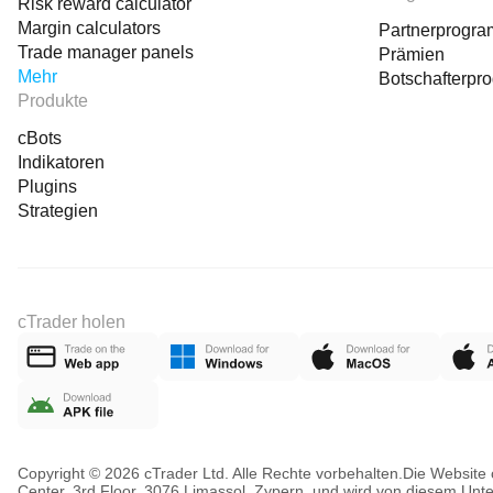
Risk reward calculator
Margin calculators
Partnerprogr
Trade manager panels
Prämien
Mehr
Botschafterpr
Produkte
cBots
Indikatoren
Plugins
Strategien
cTrader holen
Copyright © 2026 cTrader Ltd. Alle Rechte vorbehalten.
Die Website 
Center, 3rd Floor, 3076 Limassol, Zypern, und wird von diesem Unt