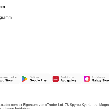
amm
ogramm
ctrader.com ist Eigentum von cTrader Ltd, 78 Spyrou Kyprianou, Mag
ernehmen betrieben.