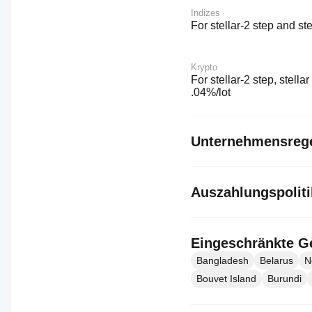
Indizes
For stellar-2 step and stel
Krypto
For stellar-2 step, stellar 
.04%/lot
Unternehmensreg
Auszahlungspoliti
Eingeschränkte G
Bangladesh
Belarus
N
Bouvet Island
Burundi