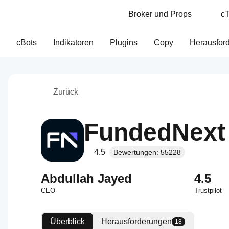
Broker und Props
cT
cBots
Indikatoren
Plugins
Copy
Herausfor
Zurück
FundedNext
4.5
Bewertungen: 55228
Abdullah Jayed
4.5
CEO
Trustpilot
Überblick
Herausforderungen
18