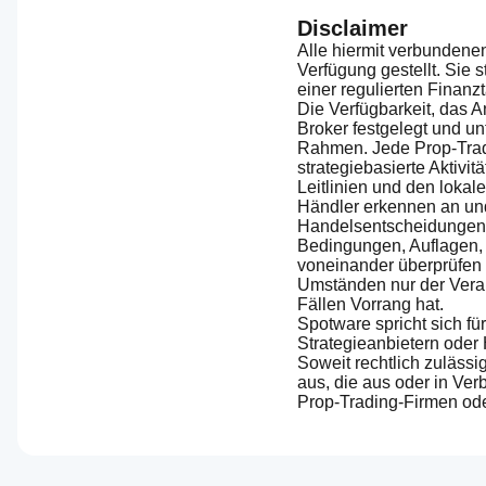
Disclaimer
Alle hiermit verbundenen
Verfügung gestellt. Sie
einer regulierten Finanz
Die Verfügbarkeit, das 
Broker festgelegt und u
Rahmen. Jede Prop-Tradin
strategiebasierte Aktivi
Leitlinien und den lokal
Händler erkennen an und
Handelsentscheidungen,
Bedingungen, Auflagen,
voneinander überprüfen 
Umständen nur der Verans
Fällen Vorrang hat.
Spotware spricht sich fü
Strategieanbietern oder 
Soweit rechtlich zuläss
aus, die aus oder in Ve
Prop-Trading-Firmen ode