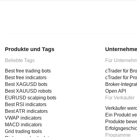
Produkte und Tags
Unternehme
Beliebte Tags
Für Unterneh
Best free trading bots
cTrader für Br
Best free indicators
cTrader für Pr
Best XAGUSD bots
Broker-Integra
Best XAUUSD robots
Open API
EURUSD scalping bots
Für Verkäufer
Best RSI indicators
Verkäufer wer
Best ATR indicators
Ein Produkt ve
VWAP indicators
Produkte bew
MACD indicators
Erfolgsgeschi
Grid trading tools
Programme