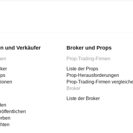
n und Verkäufer
Broker und Props
men
Prop-Trading-Firmen
oker
Liste der Props
ops
Prop-Herausforderungen
tionen
Prop-Trading-Firmen vergleich
Broker
Liste der Broker
den
röffentlichen
erben
chten