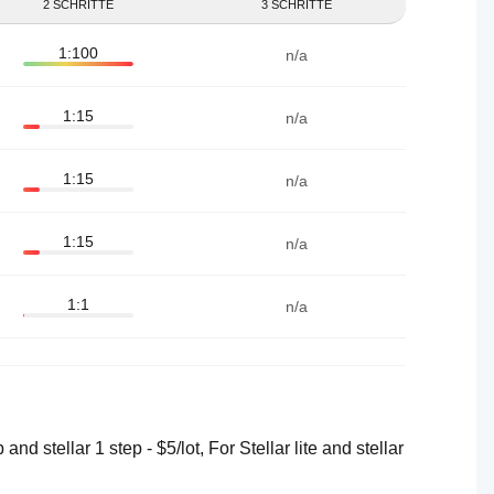
2 SCHRITTE
3 SCHRITTE
1:100
n/a
1:15
n/a
1:15
n/a
1:15
n/a
1:1
n/a
 and stellar 1 step - $5/lot, For Stellar lite and stellar