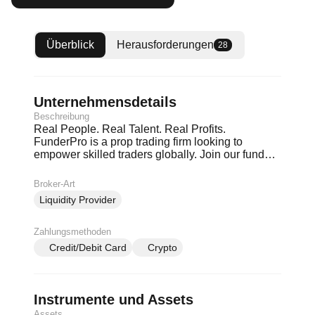
Überblick
Herausforderungen
28
Unternehmensdetails
Beschreibung
Real People. Real Talent. Real Profits.
FunderPro is a prop trading firm looking to
empower skilled traders globally. Join our funded
trader program and manage up to $200k in funds.
FunderPro's mission can be achieved only if we
Broker-Art
turn words into action. FAIR RULES: No trailing
Liquidity Provider
drawdowns, No time limits, Rewards paid fast
Zahlungsmethoden
Credit/Debit Card
Crypto
Instrumente und Assets
Assets