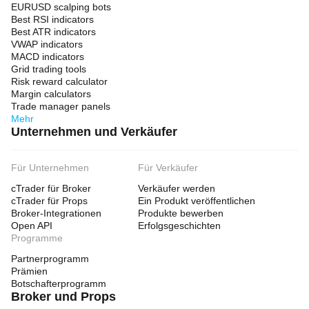
EURUSD scalping bots
Best RSI indicators
Best ATR indicators
VWAP indicators
MACD indicators
Grid trading tools
Risk reward calculator
Margin calculators
Trade manager panels
Mehr
Unternehmen und Verkäufer
Für Unternehmen
Für Verkäufer
cTrader für Broker
Verkäufer werden
cTrader für Props
Ein Produkt veröffentlichen
Broker-Integrationen
Produkte bewerben
Open API
Erfolgsgeschichten
Programme
Partnerprogramm
Prämien
Botschafterprogramm
Broker und Props