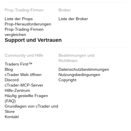
Prop-Trading-Firmen
Broker
Liste der Props
Liste der Broker
Prop-Herausforderungen
Prop-Trading-Firmen
vergleichen
Support und Vertrauen
Community und Hilfe
Bestimmungen und
Richtlinien
Traders First™
Blog
Datenschutzbestimmungen
cTrader Web öffnen
Nutzungsbedingungen
Discord
Copyright
cTrader-MCP-Server
Hilfe-Zentrum
Häufig gestellte Fragen
(FAQ)
Grundlagen von cTrader und
Store
Kontakt