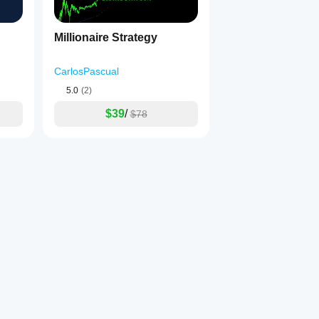
Millionaire Strategy
CarlosPascual
5.0
(2)
$39
/
$78