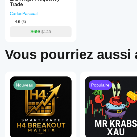
Trade
CarlosPascual
4.6
(3)
$69
/
$129
Vous pourriez aussi 
Nouveau
Populaire