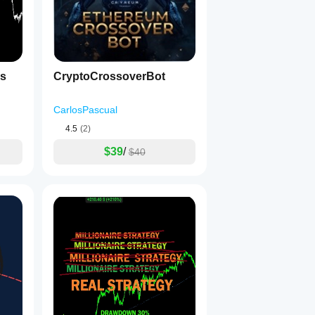
ds
CryptoCrossoverBot
CarlosPascual
4.5
(2)
$39
/
$40