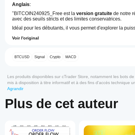
Anglais
: 
"BITCOIN240925_Free est la 
version gratuite
 de notre r
avec des seuils stricts et des limites conservatrices. 
Cependant, pour débloquer une plus grande flexibilité, 
de
Voir l'original
0.0
Profil de trading
Comment
démarrer
un cBot ?
BTCUSD
Signal
Crypto
MACD
Après
Quelles
l'installation,
Avis : 0
sont les
démarrez
Les produits disponibles sur cTrader Store, notamment les bots de tr
applications
une
mis à disposition à titre informatif et à des fins d'accès technique
instance
cTrader
investissement, aucune recommandation personnelle ni aucune gar
Agrandir
cloud ou
prenant en
Avis clients
locale
du
charge les
Plus de cet auteur
cBot.
cBots ?
5
4
3
2
Tout
Toutes les
Comment
applications
Il n'y a
puis-je tester
cTrader
pas
les
prennent en
encore
charge
performances