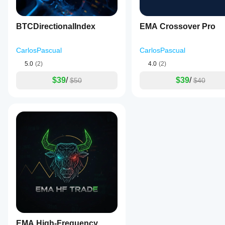
BTCDirectionalIndex
EMA Crossover Pro
CarlosPascual
CarlosPascual
5.0
(2)
4.0
(2)
$39
/
$39
/
$50
$40
EMA High-Frequency