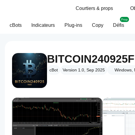
Courtiers & props
Ob
Prop
cBots
Indicateurs
Plug-ins
Copy
Défis
BITCOIN240925
cBot
Version 1.0, Sep 2025
Windows, 