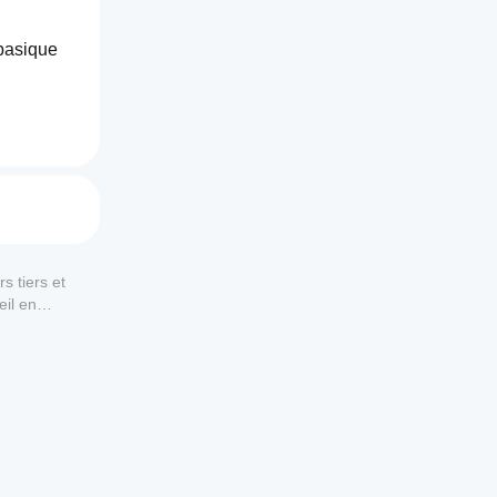
basique 
s
.
s tiers et
eil en