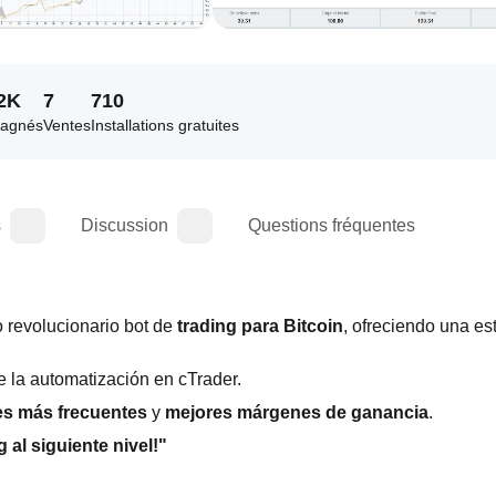
2K
7
710
gagnés
Ventes
Installations gratuites
s
Discussion
Questions fréquentes
 revolucionario bot de 
trading para Bitcoin
, ofreciendo una est
Perfecto para principiantes, te permite explorar el poder de la automatización en cTrader. 
es más frecuentes
 y 
mejores márgenes de ganancia
.
al siguiente nivel!"