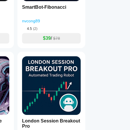
SmartBot-Fibonacci
nvcong89
4.5
(2)
$39
/
$78
e
London Session Breakout
Pro