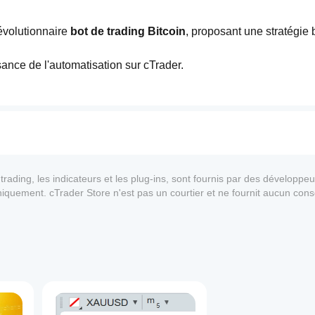
évolutionnaire 
bot de trading Bitcoin
, proposant une stratégie 
Idéal pour les débutants, il vous permet d'explorer la puissance de l'automatisation sur cTrader. 
s signaux plus fréquents et des marges de profit améliorée
passez à BITCOIN240925_Premium et faites passer votre trading au niveau supérieur !" 
ading, les indicateurs et les plug-ins, sont fournis par des développeur
 uniquement. cTrader Store n'est pas un courtier et ne fournit aucun cons
antie quant aux performances futures.
1