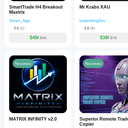
SmartTrade H4 Breakout
Mr Krabs XAU
Maxtrix
Smart_Algo
traderKingDev
5.0
(1)
2.0
(4)
$49
/
$39
/
$98
$78
Nouveau
Nouveau
MATRIX INFINITY v2.0
Superior Remote Trad
Copier