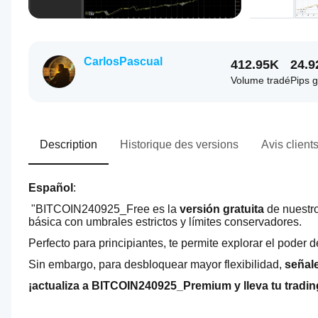
CarlosPascual
412.95K
24.9
Volume tradé
Pips 
Description
Historique des versions
Avis client
Español
:
 "BITCOIN240925_Free es la 
versión gratuita 
de nuestro
básica con umbrales estrictos y límites conservadores. 
Sin embargo, para desbloquear mayor flexibilidad,
 señal
¡actualiza a BITCOIN240925_Premium y lleva tu trading 