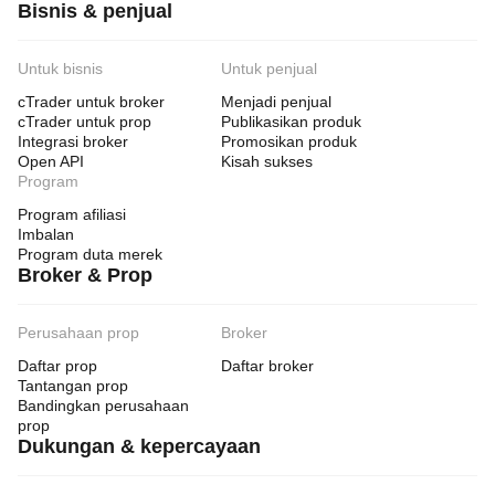
Bisnis & penjual
Untuk bisnis
Untuk penjual
cTrader untuk broker
Menjadi penjual
cTrader untuk prop
Publikasikan produk
Integrasi broker
Promosikan produk
Open API
Kisah sukses
Program
Program afiliasi
Imbalan
Program duta merek
Broker & Prop
Perusahaan prop
Broker
Daftar prop
Daftar broker
Tantangan prop
Bandingkan perusahaan
prop
Dukungan & kepercayaan