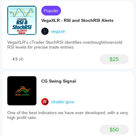
Populer
VegaXLR - RSI and StochRSI Alerts
vegaxlr
VegaXLR's cTrader StochRSI identifies overbought/oversold
RSI levels for precise trade entries.
$25
4.5
(4)
CG Swing Signal
ctrader.guru
One of the best indicators we have ever developed, with a very
high profit ratio.
$50