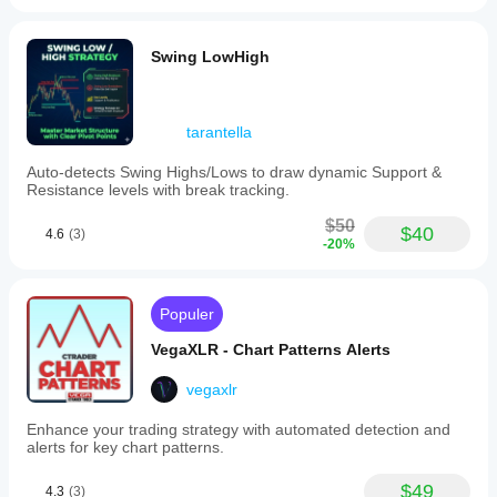
Swing LowHigh
tarantella
Auto-detects Swing Highs/Lows to draw dynamic Support &
Resistance levels with break tracking.
$50
$40
4.6
(3)
-20%
Populer
VegaXLR - Chart Patterns Alerts
vegaxlr
Enhance your trading strategy with automated detection and
alerts for key chart patterns.
$49
4.3
(3)