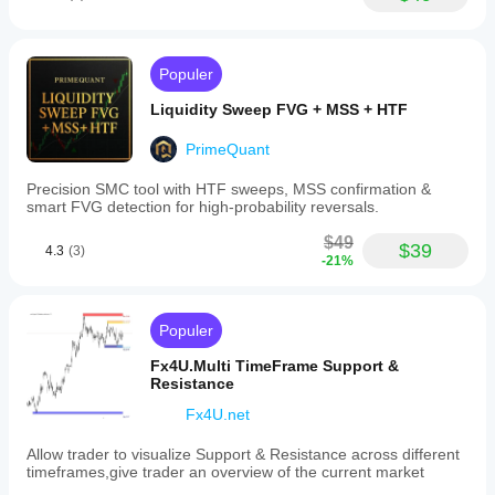
Populer
Liquidity Sweep FVG + MSS + HTF
PrimeQuant
Precision SMC tool with HTF sweeps, MSS confirmation &
smart FVG detection for high-probability reversals.
$49
$39
4.3
(3)
-21%
Populer
Fx4U.Multi TimeFrame Support &
Resistance
Fx4U.net
Allow trader to visualize Support & Resistance across different
timeframes,give trader an overview of the current market