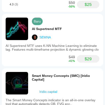
$50
$25
4.3
(3)
-50%
Baru
AI Supertrend MTF
SEMNA
AI Supertrend MTF uses K-NN Machine Learning to eliminate
lag. Features multi-timeframe projection & dynamic glowing clo
$49
$29
-41%
Smart Money Concepts (SMC) [Iridio
Capital]
Iridio.capital
The Smart Money Concepts indicator is an all-in-one overlay
tool that automatically detects OB, FVG ecc..