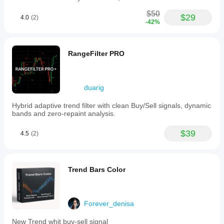
$50
$29
4.0
(2)
-42%
RangeFilter PRO
duarig
Hybrid adaptive trend filter with clean Buy/Sell signals, dynamic
bands and zero-repaint analysis.
$39
4.5
(2)
Trend Bars Color
Forever_denisa
New Trend whit buy-sell signal