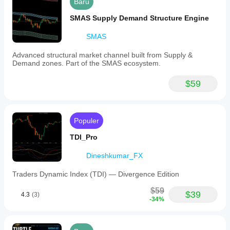
Baru
SMAS Supply Demand Structure Engine
SMAS
Advanced structural market channel built from Supply &
Demand zones. Part of the SMAS ecosystem.
$59
Populer
TDI_Pro
Dineshkumar_FX
Traders Dynamic Index (TDI) — Divergence Edition
$59
$39
4.3
(3)
-34%