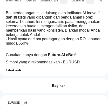
Riwayat versi
Ulasan pelanggan
Diskusi
Perta
Bot perdagangan ini didukung oleh indikator AI inovatif 
dan strategi yang dibangun dari pengalaman Forex 
selama 18 tahun. Ini menganalisis pasar menggunakan 
kecerdasan buatan, mengendalikan risiko, dan 
memberikan hasil yang konsisten. Biarkan modal Anda 
bekerja untuk Anda!
- Hasil nyata dari bot perdagangan dengan ROI tahunan 
hingga 650%
Gunakan hanya dengan 
Future-AI cBot
!
Simbol yang direkomendasikan - EURUSD
Kerangka waktu yang direkomendasikan - H3, H2
Lihat asli
Profil indikator
Bagaimana
cara mulai
Ulasan: 0
menggunakan
Bagikan
indikator?
Setelah
Aplikasi
instalasi,
Ulasan pelanggan
EURUSD
AI
cTrader
tambahkan