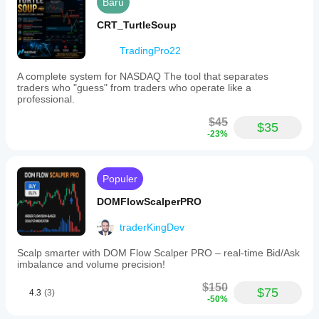
Baru
CRT_TurtleSoup
TradingPro22
A complete system for NASDAQ The tool that separates
traders who "guess" from traders who operate like a
professional.
$45
$35
-23%
Populer
DOMFlowScalperPRO
traderKingDev
Scalp smarter with DOM Flow Scalper PRO – real-time Bid/Ask
imbalance and volume precision!
$150
$75
4.3
(3)
-50%