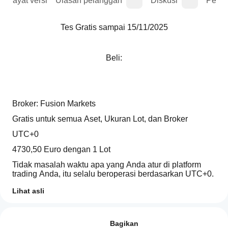
Riwayat versi
Ulasan pelanggan
Diskusi
Perta
Tes Gratis sampai 15/11/2025
Beli:
Broker: Fusion Markets
Gratis untuk semua Aset, Ukuran Lot, dan Broker
UTC+0
4730,50 Euro dengan 1 Lot
Tidak masalah waktu apa yang Anda atur di platform 
trading Anda, itu selalu beroperasi berdasarkan UTC+0. 
Anda tentu saja dapat mengubah waktunya
Lihat asli
Modal awal: 10,- Euro (+Margin) dengan 0.01 Lot
Profil trading
Bagaimana
Backtest sejak 01.01.2025
cara
Ulasan: 0
memulai
Bagikan