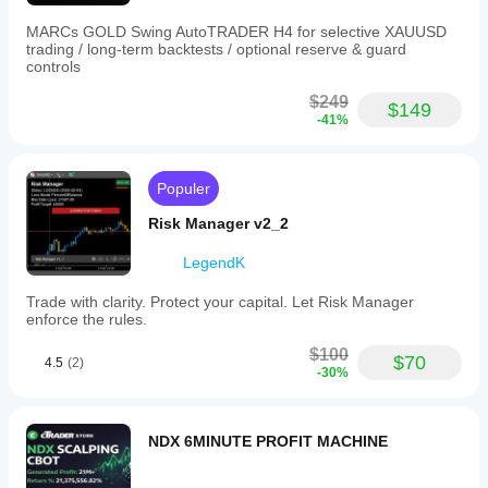
MARCs GOLD Swing AutoTRADER H4 for selective XAUUSD
trading / long-term backtests / optional reserve & guard
controls
$249
$149
-41%
Populer
Risk Manager v2_2
LegendK
Trade with clarity. Protect your capital. Let Risk Manager
enforce the rules.
$100
$70
4.5
(2)
-30%
NDX 6MINUTE PROFIT MACHINE