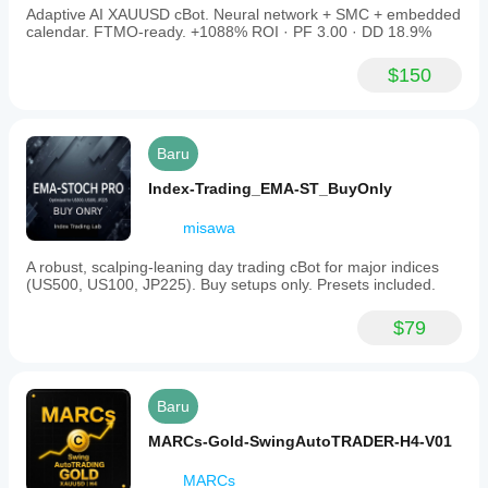
dalam
Adaptive AI XAUUSD cBot. Neural network + SMC + embedded
penggunaan
calendar. FTMO-ready. +1088% ROI · PF 3.00 · DD 18.9%
sesungguhnya.
$150
Baru
Index-Trading_EMA-ST_BuyOnly
misawa
A robust, scalping-leaning day trading cBot for major indices
(US500, US100, JP225). Buy setups only. Presets included.
$79
Baru
MARCs-Gold-SwingAutoTRADER-H4-V01
MARCs