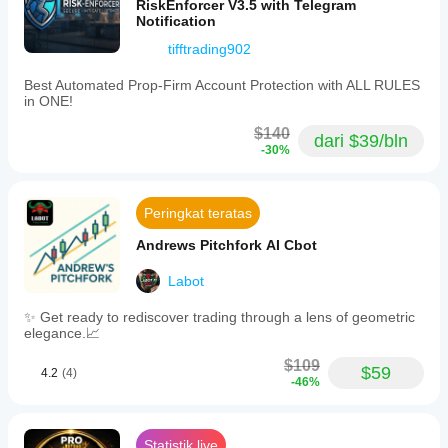
RiskEnforcer V3.5 with Telegram
Notification
tifftrading902
Best Automated Prop-Firm Account Protection with ALL RULES
in ONE!
$140
dari $39/bln
-30%
Peringkat teratas
Andrews Pitchfork AI Cbot
Labot
✨ Get ready to rediscover trading through a lens of geometric
elegance.📈
$109
$59
4.2
(4)
-46%
Statistik live