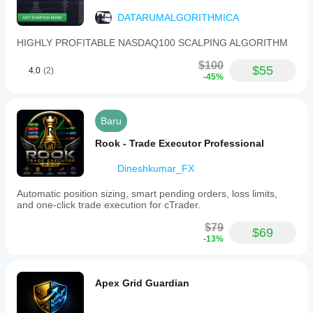
DATARUMALGORITHMICA
HIGHLY PROFITABLE NASDAQ100 SCALPING ALGORITHM
$100
$55
4.0
(2)
-45%
Baru
Rook - Trade Executor Professional
Dineshkumar_FX
Automatic position sizing, smart pending orders, loss limits,
and one-click trade execution for cTrader.
$79
$69
-13%
Apex Grid Guardian