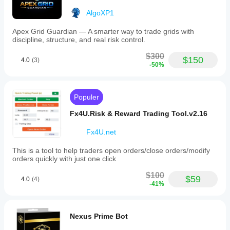
AlgoXP1
Apex Grid Guardian — A smarter way to trade grids with
discipline, structure, and real risk control.
$300
$150
4.0
(3)
-50%
Populer
Fx4U.Risk & Reward Trading Tool.v2.16
Fx4U.net
This is a tool to help traders open orders/close orders/modify
orders quickly with just one click
$100
$59
4.0
(4)
-41%
Nexus Prime Bot