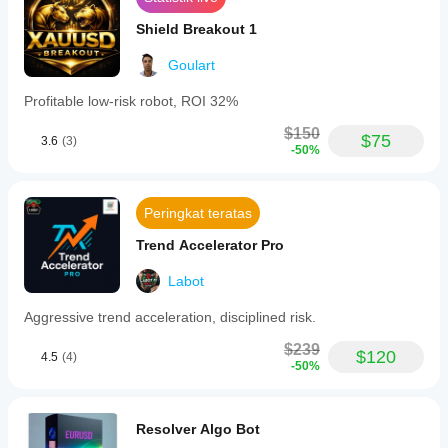
Shield Breakout 1
Goulart
Profitable low-risk robot, ROI 32%
$150
$75
3.6
(3)
-50%
Peringkat teratas
Trend Accelerator Pro
Labot
Aggressive trend acceleration, disciplined risk.
$239
$120
4.5
(4)
-50%
Resolver Algo Bot