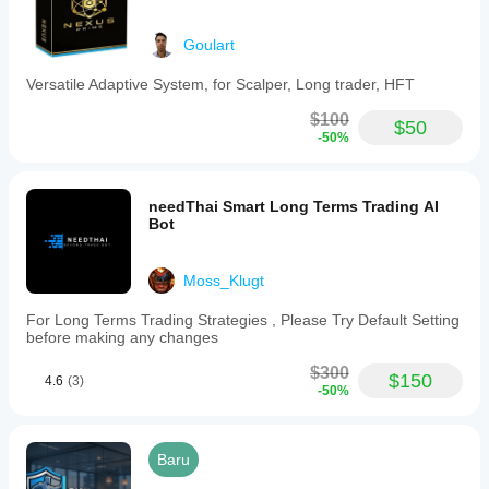
Goulart
Versatile Adaptive System, for Scalper, Long trader, HFT
$100
$50
-50%
needThai Smart Long Terms Trading AI
Bot
Moss_Klugt
For Long Terms Trading Strategies , Please Try Default Setting
before making any changes
$300
$150
4.6
(3)
-50%
Baru