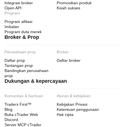
Integrasi broker
Promosikan produk
Open API
Kisah sukses
Program
Program afiliasi
Imbalan
Program duta merek
Broker & Prop
Perusahaan prop
Broker
Daftar prop
Daftar broker
Tantangan prop
Bandingkan perusahaan
prop
Dukungan & kepercayaan
Komunitas & bantuan
Aturan & kebijakan
Traders First™
Kebijakan Privasi
Blog
Ketentuan penggunaan
Buka cTrader Web
Hak cipta
Discord
Server MCP cTrader