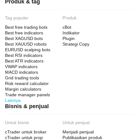
Produk & tag
Tag populer
Produk
Best free trading bots
cBot
Best free indicators
Indikator
Best XAGUSD bots
Plugin
Best XAUUSD robots
Strategi Copy
EURUSD scalping bots
Best RSI indicators
Best ATR indicators
VWAP indicators
MACD indicators
Grid trading tools
Risk reward calculator
Margin calculators
Trade manager panels
Lainnya
Bisnis & penjual
Untuk bisnis
Untuk penjual
cTrader untuk broker
Menjadi penjual
cTrader untuk prop
Publikasikan produk