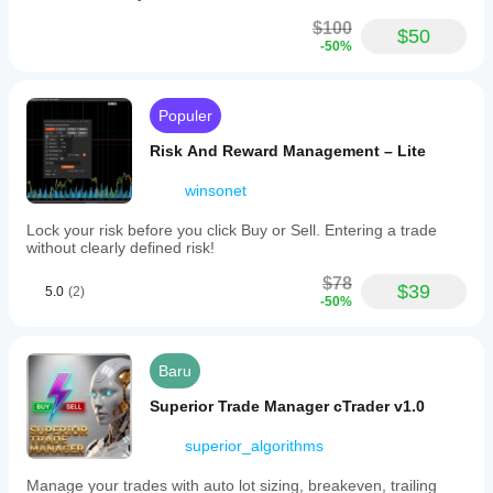
price
use is 1
(with
$100
percent
$50
optional
-50%
risk per
pip
trade, BE
offset)
after 1R
once
and
a
Populer
partials
configured
near 1.5R.
RR
Risk And Reward Management – Lite
I would
level
still keep
is
manual
winsonet
met.
review in
-
the
Lock your risk before you click Buy or Sell. Entering a trade
Manual
process.
without clearly defined risk!
SL
adjustments:
$78
if
$39
5.0
(2)
-50%
the
user
manually
moves
Baru
the
SL
Superior Trade Manager cTrader v1.0
to
breakeven
superior_algorithms
or
better,
the
Manage your trades with auto lot sizing, breakeven, trailing