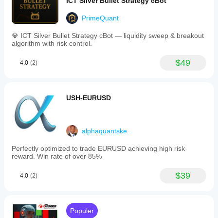
ICT Silver Bullet Strategy cBot
PrimeQuant
💎 ICT Silver Bullet Strategy cBot — liquidity sweep & breakout
algorithm with risk control.
$49
4.0
(2)
USH-EURUSD
alphaquantske
Perfectly optimized to trade EURUSD achieving high risk
reward. Win rate of over 85%
$39
4.0
(2)
Populer