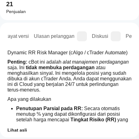
21
Penjualan
Riwayat versi
Ulasan pelanggan
Diskusi
Perta
Dynamic RR Risk Manager (cAlgo / cTrader Automate)
Penting:
 cBot ini adalah 
alat manajemen perdagangan
saja. Ini 
tidak membuka perdagangan
 atau 
menghasilkan sinyal. Ini mengelola posisi yang sudah 
dibuka di akun cTrader Anda. Anda dapat menggunakan 
ini di Cloud yang berjalan 24/7 untuk perlindungan 
terus-menerus. 
Apa yang dilakukan
Penutupan Parsial pada RR:
 Secara otomatis 
menutup % yang dapat dikonfigurasi dari posisi 
setelah harga mencapai 
Tingkat Risiko (RR)
 yang 
Anda pilih.
Lihat asli
Pindahkan SL ke Titik Impas:
 Secara otomatis 
memindahkan Stop Loss ke 
harga masuk
 (opsional 
Bagaimana