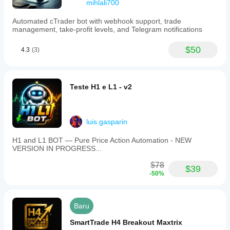
mihlali700
Automated cTrader bot with webhook support, trade
management, take-profit levels, and Telegram notifications
$50
4.3
(3)
Teste H1 e L1 - v2
luis.gasparin
H1 and L1 BOT — Pure Price Action Automation - NEW
VERSION IN PROGRESS...
$78
$39
-50%
Baru
SmartTrade H4 Breakout Maxtrix