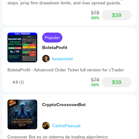
cBot
stops, prop firm drawdown limits, and max spread guards.
ceases
further
$78
$39
SL
-50%
modifications.
-
Daily
Execution
Populer
Limit:
restricts
BoletaProfit
the
number
lucasvoxel
of
new
BoletaProfit - Advanced Order Ticket full version for cTrader
positions
allowed
$78
per
$39
4.0
(2)
-50%
server
day
(UTC).
Additional
CryptoCrossoverBot
positions
beyond
this
limit
CarlosPascual
are
automatically
closed
Crossover Bot es un sistema de trading algorítmico