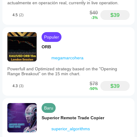
immediately,
actualmente en operación real, currently in live operation.
with
potential
$40
$39
4.5
(2)
trading
-3%
costs
such
as
spread,
Populer
commission,
and
ORB
slippage.
Management
megamarcohera
logic
requires
Powerfull and Optimized strategy based on the "Opening
positions
Range Breakout" on the 15 min chart.
to
have
$78
an
$39
4.3
(3)
-50%
existing
SL.
Partial
closes
Baru
comply
with
Superior Remote Trade Copier
broker
volume
superior_algorithms
rules
including