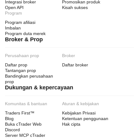
Integrasi broker
Promosikan produk
Open API
Kisah sukses
Program
Program afiliasi
Imbalan
Program duta merek
Broker & Prop
Perusahaan prop
Broker
Daftar prop
Daftar broker
Tantangan prop
Bandingkan perusahaan
prop
Dukungan & kepercayaan
Komunitas & bantuan
Aturan & kebijakan
Traders First™
Kebijakan Privasi
Blog
Ketentuan penggunaan
Buka cTrader Web
Hak cipta
Discord
Server MCP cTrader