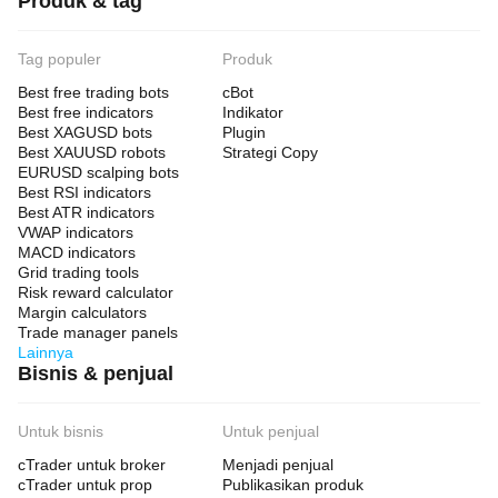
Produk & tag
Tag populer
Produk
Best free trading bots
cBot
Best free indicators
Indikator
Best XAGUSD bots
Plugin
Best XAUUSD robots
Strategi Copy
EURUSD scalping bots
Best RSI indicators
Best ATR indicators
VWAP indicators
MACD indicators
Grid trading tools
Risk reward calculator
Margin calculators
Trade manager panels
Lainnya
Bisnis & penjual
Untuk bisnis
Untuk penjual
cTrader untuk broker
Menjadi penjual
cTrader untuk prop
Publikasikan produk