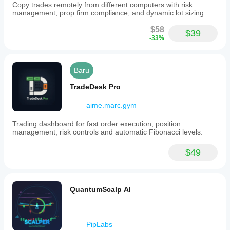
minimum
Copy trades remotely from different computers with risk
volume
management, prop firm compliance, and dynamic lot sizing.
and
step
$58
$39
size.
-33%
The
cBot
supports
account-
Baru
wide
daily
TradeDesk Pro
limits
across
aime.marc.gym
all
symbols.
Trading dashboard for fast order execution, position
Settings
management, risk controls and automatic Fibonacci levels.
configurable
by
the
$49
user
include
partial
close
QuantumScalp AI
RR
level
and
percentage,
PipLabs
breakeven