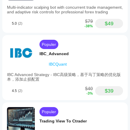
RR
level
Multi-indicator scalping bot with concurrent trade management,
and
and adaptive risk controls for professional forex trading
offset,
daily
$79
$49
5.0
(2)
execution
-38%
limit
toggle,
and
maximum
Populer
executions
per
IBC_Advanced
day.
IBCQuant
Profil trading
IBC Advanced Strategy - IBC高级策略，基于马丁策略的优化版
本，添加止损配置
$40
$39
4.5
(2)
-3%
Populer
Trading View To Ctrader