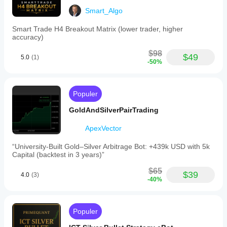
Smart_Algo
Smart Trade H4 Breakout Matrix (lower trader, higher
accuracy)
$98
$49
5.0
(1)
-50%
Populer
GoldAndSilverPairTrading
ApexVector
“University-Built Gold–Silver Arbitrage Bot: +439k USD with 5k
Capital (backtest in 3 years)”
$65
$39
4.0
(3)
-40%
Populer