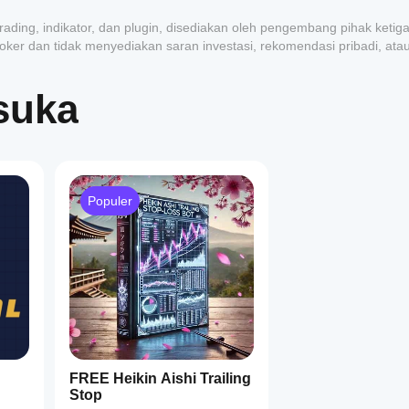
rading, indikator, dan plugin, disediakan oleh pengembang pihak ketig
roker dan tidak menyediakan saran investasi, rekomendasi pribadi, ata
suka
1
Populer
FREE Heikin Aishi Trailing
Stop