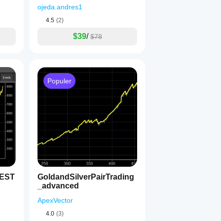
ojeda.andres1
4.5
(2)
$39
/
$78
Populer
TEST
GoldandSilverPairTrading
_advanced
ApexVector
4.0
(3)