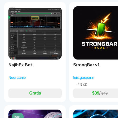
NajihFx Bot
StrongBar v1
Noeraanie
luis.gasparin
4.5
(2)
Gratis
$39
/
$49
Baru