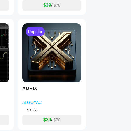
$39
/
$78
Populer
AURIX
ALGOYAC
5.0
(2)
$39
/
$78