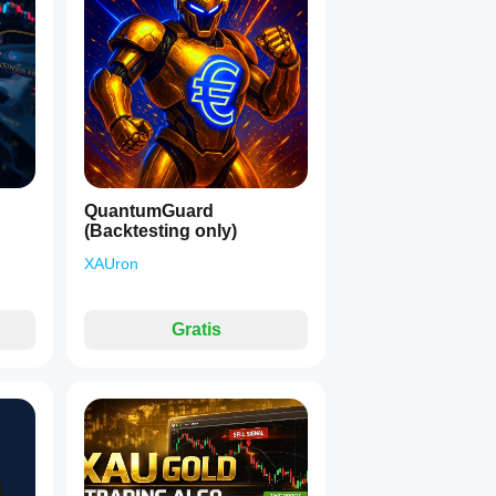
QuantumGuard
(Backtesting only)
XAUron
Gratis