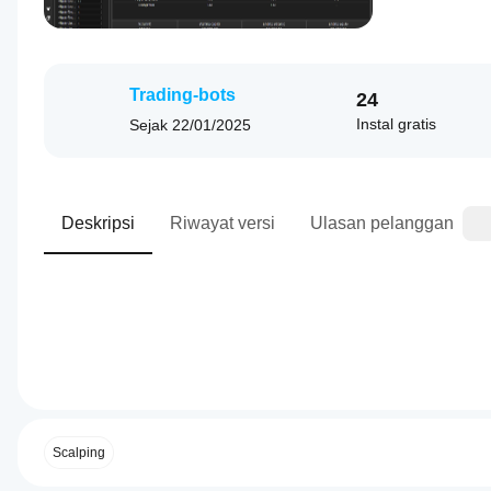
Trading-bots
24
Instal gratis
Sejak
22/01/2025
Deskripsi
Riwayat versi
Ulasan pelanggan
0.0
Profil trading
Bagaimana
cara
memulai
Scalping
cBot?