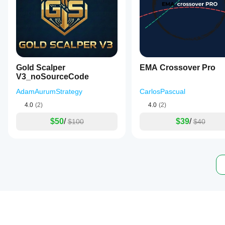
Gold Scalper
EMA Crossover Pro
V3_noSourceCode
AdamAurumStrategy
CarlosPascual
4.0
(2)
4.0
(2)
$50
/
$39
/
$100
$40