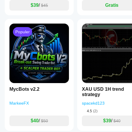
penggunaan
$39
/
Gratis
$45
sesungguhnya.
Populer
MycBots v2.2
XAU USD 1H trend
strategy
MarkeeFX
spacekd123
4.5
(2)
$40
/
$39
/
$50
$40