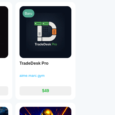
Baru
TradeDesk Pro
aime.marc.gym
$49