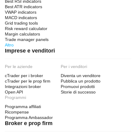
Best RSI indicators
Best ATR indicators
VWAP indicators
MACD indicators
Grid trading tools
Risk reward calculator
Margin calculators
Trade manager panels
Altro
Imprese e venditori
Per le aziende
Per i venditori
cTrader per i broker
Diventa un venditore
cTrader per le prop firm
Pubblica un prodotto
Integrazioni broker
Promuovi prodotti
Open API
Storie di successo
Programmi
Programma affiliati
Ricompense
Programma Ambassador
Broker e prop firm