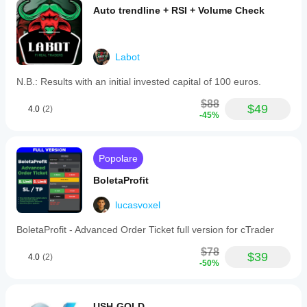
Auto trendline + RSI + Volume Check
Labot
N.B.: Results with an initial invested capital of 100 euros.
$88
$49
4.0
(2)
-45%
Popolare
BoletaProfit
lucasvoxel
BoletaProfit - Advanced Order Ticket full version for cTrader
$78
$39
4.0
(2)
-50%
USH-GOLD