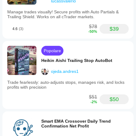
lucassvalerio
Manage trades visually! Secure profits with Auto Partials &
Trailing Shield. Works on all cTrader markets.
$78
$39
4.6
(3)
-50%
Popolare
Heikin Aishi Trailing Stop AutoBot
ojeda.andres1
Trade fearlessly: auto-adjusts stops, manages risk, and locks
profits with precision
$51
$50
-2%
Smart EMA Crossover Daily Trend
Confirmation Net Profit