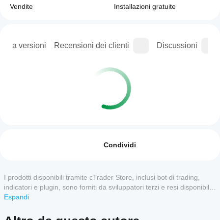
Vendite
Installazioni gratuite
ogia versioni
Recensioni dei clienti
Discussioni
Profilo di trading
Come
faccio
Recensioni: 0
ad
Condividi
avviare
un
cBot?
I prodotti disponibili tramite cTrader Store, inclusi bot di trading,
Recensioni dei clienti
Una volta
indicatori e plugin, sono forniti da sviluppatori terzi e resi disponibili
Quali app
installato,
esclusivamente a scopo informativo e di accesso tecnico. cTrader
Espandi
5
4
3
2
Tutte
cTrader
puoi
Store non è un broker e non fornisce consulenze in materia di
supportano
avviare
investimento, raccomandazioni individualizzate o garanzie di risultati