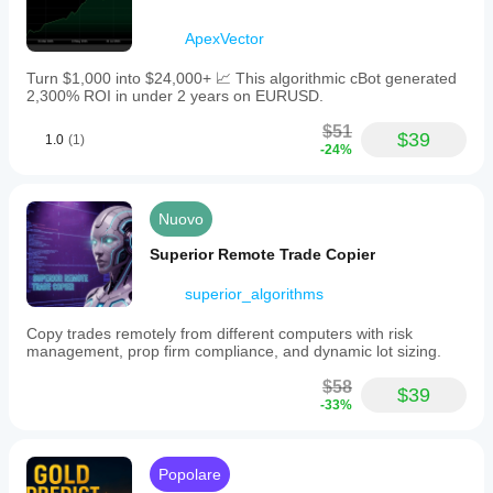
ApexVector
Turn $1,000 into $24,000+ 📈 This algorithmic cBot generated
2,300% ROI in under 2 years on EURUSD.
$51
$39
1.0
(1)
-24%
Nuovo
Superior Remote Trade Copier
superior_algorithms
Copy trades remotely from different computers with risk
management, prop firm compliance, and dynamic lot sizing.
$58
$39
-33%
Popolare