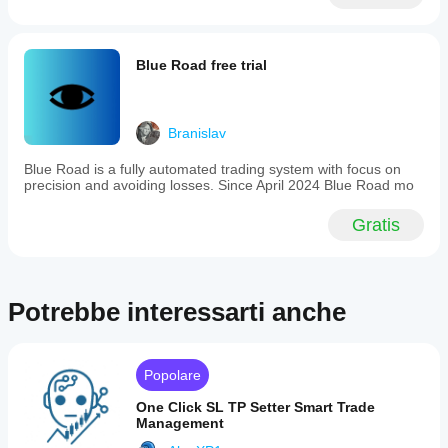
Il cBot
cBot con i
backtest del
evidenzia le
parametri
tuo cBot sui
stesse
predefiniti o
dati storici di
utilizzare il
performance
file
Blue Road free trial
mercato in
di
su ogni
cTrader
ottimizzazione
conto?
Windows e
fornito.
Le
Mac.
Branislav
performance
possono
Blue Road is a fully automated trading system with focus on
variare a
precision and avoiding losses. Since April 2024 Blue Road mo
seconda
delle
Gratis
condizioni
del broker,
degli spread
e della
qualità di
Potrebbe interessarti anche
esecuzione.
Testare il
bot nel tuo
ambiente ti
Popolare
aiuterà a
One Click SL TP Setter Smart Trade
capire come
Management
si
comporterà