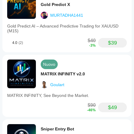
Gold Predict X
MURTADHA1441
Gold Predict AI – Advanced Predictive Trading for XAUUSD
(M15)
$40
$39
4.0
(2)
-3%
Nuovo
MATRIX INFINITY v2.0
Goulart
MATRIX INFINITY, See Beyond the Market.
$90
$49
-46%
Sniper Entry Bot