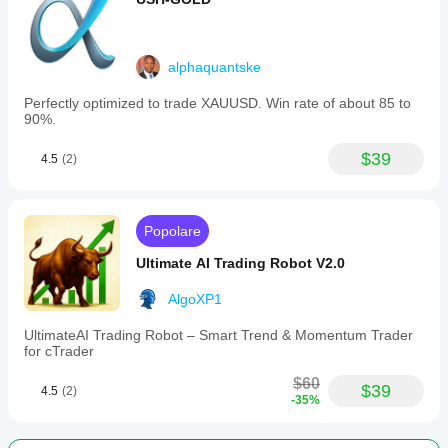
alphaquantske
Perfectly optimized to trade XAUUSD. Win rate of about 85 to
90%.
$39
4.5
(2)
Popolare
Ultimate AI Trading Robot V2.0
AlgoXP1
UltimateAI Trading Robot – Smart Trend & Momentum Trader
for cTrader
$60
$39
4.5
(2)
-35%