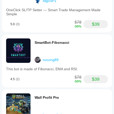
AlgoXP1
quando
utilizzato in
OneClick SL/TP Setter — Smart Trade Management Made
contesti
Simple
reali.
$78
$39
5.0
(3)
-50%
SmartBot-Fibonacci
nvcong89
This bot is made of Fibonacci, EMA and RSI.
$78
$39
4.5
(2)
-50%
Wall Profit Pro