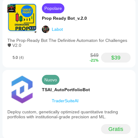
Popolare
Prop Ready Bot_v.2.0
Labot
The Prop-Ready Bot The Definitive Automaton for Challenges
🛡️ V2.0
$49
$39
5.0
(4)
-21%
Nuovo
TSAI_AutoPortfolioBot
TraderSuiteAI
Deploy custom, genetically optimized quantitative trading
portfolios with institutional-grade precision and ML.
Gratis