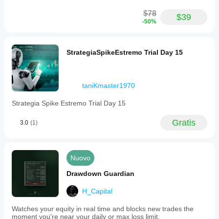
$78
$39
-50%
StrategiaSpikeEstremo Trial Day 15
taniKmaster1970
Strategia Spike Estremo Trial Day 15
Gratis
3.0
(1)
Nuovo
Drawdown Guardian
H_Capital
Watches your equity in real time and blocks new trades the
moment you're near your daily or max loss limit.