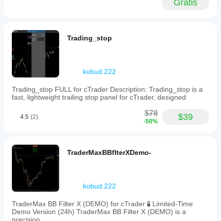
Gratis
improvements
over
the
original
Trading_stop
static
panel
allow
https://youtu.be/tfz60_L237w
live
repositioning
kobud.222
and
scaling
Trading_stop FULL for cTrader Description: Trading_stop is a
for
fast, lightweight trailing stop panel for cTrader, designed
multi-
monitor
$78
$39
setups.
4.5
(2)
-50%
Parameters
include
trailing
stop
TraderMaxBBflterXDemo-
value,
panel
position
and
kobud.222
offset,
move
TraderMax BB Filter X (DEMO) for cTrader 🧪 Limited-Time
step
Demo Version (24h) TraderMax BB Filter X (DEMO) is a
in
precision
pixels,