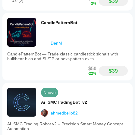
$39
4.0
(2)
-3%
CandlePatternBot
DenM
CandlePatternBot — Trade classic candlestick signals with
bull/bear bias and SL/TP or next-pattern exits.
$50
$39
-22%
Nuovo
Ai_SMCTradingBot_v2
ahmedbello82
Ai_SMC Trading Robot v2 – Precision Smart Money Concept
Automation