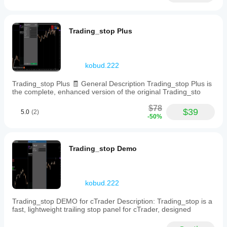
La logica di base rimane sicura ed efficiente — evolve 
positions
solo l'interfaccia.
for
the
Trading_stop Plus
active
symbol,
📢 Visualizza altri bot e indicatori di 
robikobud
:
automatically
🔗 Visualizza la collezione 
updating
completa: 
https://ctrader.com/algos/users/kobud.222/
stop
kobud.222
loss
www.youtube.com/@Robi22-22
levels
Trading_stop Plus 🧾 General Description Trading_stop Plus is
📩 Domande? Suggerimenti? Sconti?
as
the complete, enhanced version of the original Trading_sto
the
Contatto disponibile nel mio profilo: 
robikobud
price
$78
$39
moves
5.0
(2)
-50%
favorably,
ensuring
stop
losses
Trading_stop Demo
only
move
in
profit
kobud.222
direction
and
Trading_stop DEMO for cTrader Description: Trading_stop is a
never
fast, lightweight trailing stop panel for cTrader, designed
retract.
The
interface