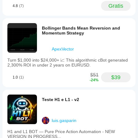
Gratis
4.8
(7)
Bollinger Bands Mean Reversion and
Momentum Strategy
ApexVector
Turn $1,000 into $24,000+ 📈 This algorithmic cBot generated
2,300% ROI in under 2 years on EURUSD.
$51
$39
1.0
(1)
-24%
Teste H1 e L1 - v2
luis.gasparin
H1 and L1 BOT — Pure Price Action Automation - NEW
VERSION IN PROGRESS...