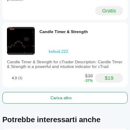
UI
scale
Gratis
percentage,
and
background
opacity.
Candle Timer & Strength
This
tool
is
intended
for
kobud.222
traders
seeking
Candle Timer & Strength for cTrader Description: Candle Timer
precise,
& Strength is a powerful and intuitive indicator for cTrad
visual,
and
$30
$19
flexible
4.3
(3)
-37%
trailing
stop
management
integrated
Carica altro
into
their
trading
charts.
Potrebbe interessarti anche
Profilo di trading