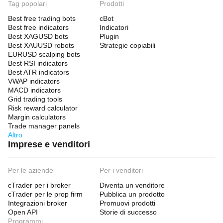
Tag popolari
Prodotti
Best free trading bots
cBot
Best free indicators
Indicatori
Best XAGUSD bots
Plugin
Best XAUUSD robots
Strategie copiabili
EURUSD scalping bots
Best RSI indicators
Best ATR indicators
VWAP indicators
MACD indicators
Grid trading tools
Risk reward calculator
Margin calculators
Trade manager panels
Altro
Imprese e venditori
Per le aziende
Per i venditori
cTrader per i broker
Diventa un venditore
cTrader per le prop firm
Pubblica un prodotto
Integrazioni broker
Promuovi prodotti
Open API
Storie di successo
Programmi