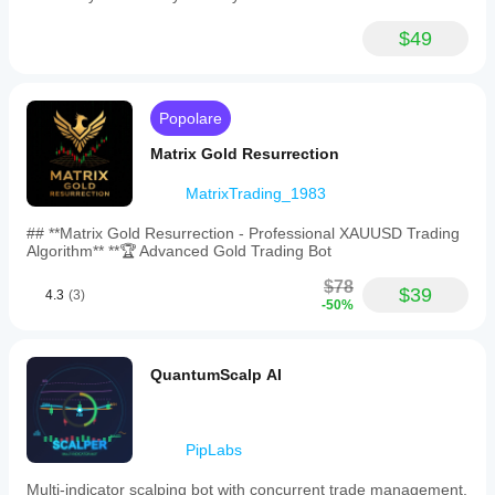
$49
Popolare
Matrix Gold Resurrection
MatrixTrading_1983
## **Matrix Gold Resurrection - Professional XAUUSD Trading
Algorithm** **🏆 Advanced Gold Trading Bot
$78
$39
4.3
(3)
-50%
QuantumScalp AI
PipLabs
Multi-indicator scalping bot with concurrent trade management,