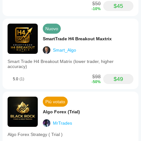
$50
$45
-10%
Nuovo
SmartTrade H4 Breakout Maxtrix
Smart_Algo
Smart Trade H4 Breakout Matrix (lower trader, higher
accuracy)
$98
$49
5.0
(1)
-50%
Più votato
Algo Forex (Trial)
MrTrades
Algo Forex Strategy ( Trial )