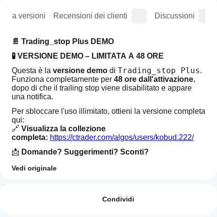
ogia versioni
Recensioni dei clienti
Discussioni
📄 Trading_stop Plus DEMO
🧪 VERSIONE DEMO – LIMITATA A 48 ORE
Trading_stop Plus
Questa è la 
versione demo
 di 
.
Funziona completamente per 
48 ore dall'attivazione
, 
dopo di che il trailing stop viene disabilitato e appare 
una notifica.
Per sbloccare l'uso illimitato, ottieni la versione completa 
qui:
🔗 
Visualizza la collezione 
completa:
https://ctrader.com/algos/users/kobud.222/
📩 
Domande? Suggerimenti? Sconti?
Contatto disponibile nel mio profilo: 
robikobud
Vedi originale
Come
Riepilogo AI
🧾 Descrizione Generale
faccio
Recensioni: 0
Trading_stop
ad
Condividi
Plus
Trading_stop Plus
 è la versione completa e migliorata 
DEMO
avviare
del bot originale di gestione trailing 
is