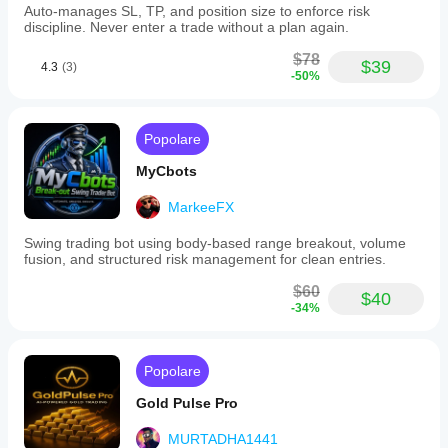
Auto-manages SL, TP, and position size to enforce risk
discipline. Never enter a trade without a plan again.
$78
$39
4.3
(3)
-50%
Popolare
MyCbots
MarkeeFX
Swing trading bot using body-based range breakout, volume
fusion, and structured risk management for clean entries.
$60
$40
-34%
Popolare
Gold Pulse Pro
MURTADHA1441