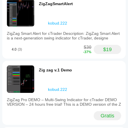
Lo SL viene aggiustato solo in profitto (mai riportato 
Testare il
ZigZagSmartAlert
features
indietro)
bot nel tuo
include
ambiente ti
a
Il bot modifica 
solo le posizioni per il simbolo attivo
aiuterà a
fully
movable
capire come
kobud.222
and
si
🧩 Parametri
customizable
comporterà
ZigZag Smart Alert for cTrader Description: ZigZag Smart Alert
control
is a next-generation swing indicator for cTrader, designe
quando
Parametro
panel
utilizzato in
with
$30
Descrizione
contesti
$19
adjustable
4.0
(3)
-37%
reali.
anchor
Trailing Stop (pips)
positions
(TopLeft,
Valore del trailing stop (precisione: 0,01)
TopRight,
Zig zag v.1 Demo
BottomRight),
Posizione Ancora
lock/unlock
functionality,
Ancora del pannello: TopLeft / TopRight / BottomRight
and
kobud.222
scalable
Passo di Spostamento (px)
UI
Distanza di spostamento usando le frecce del pannello
ZigZag Pro DEMO – Multi-Swing Indicator for cTrader DEMO
with
VERSION – 24 hours free trial! This is a DEMO version of the Z
transparent
Offset X / Y (px)
background
settings.
Gratis
Offset in modalità esatta dall'ancora
Users
can
Scala UI (%)
set