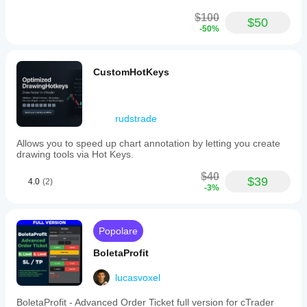
cBot
ceases
$100
$50
further
-50%
SL
modifications.
-
Daily
CustomHotKeys
Execution
Limit:
restricts
the
rudstrade
number
of
Allows you to speed up chart annotation by letting you create
new
drawing tools via Hot Keys.
positions
allowed
$40
per
$39
4.0
(2)
-3%
server
day
(UTC).
Additional
Popolare
positions
beyond
BoletaProfit
this
limit
lucasvoxel
are
automatically
closed
BoletaProfit - Advanced Order Ticket full version for cTrader