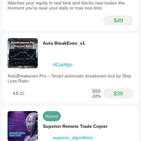
Watches your equity in real time and blocks new trades the
moment you're near your daily or max loss limit.
$49
Auto BreakEven_v1
ACukAlgo
AutoBreakeven Pro – Smart automatic breakeven tool by Stop
Loss Ratio
$50
$39
4.5
(2)
-22%
Nuovo
Superior Remote Trade Copier
superior_algorithms