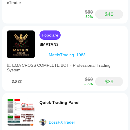
RR
cTrader
level
and
$80
$40
offset,
-50%
daily
execution
limit
toggle,
Popolare
and
maximum
SMATAN3
executions
per
MatrixTrading_1983
day.
📊 EMA CROSS COMPLETE BOT - Professional Trading
Profilo di trading
System
$60
$39
3.6
(3)
-35%
Quick Trading Panel
BossFXTrader