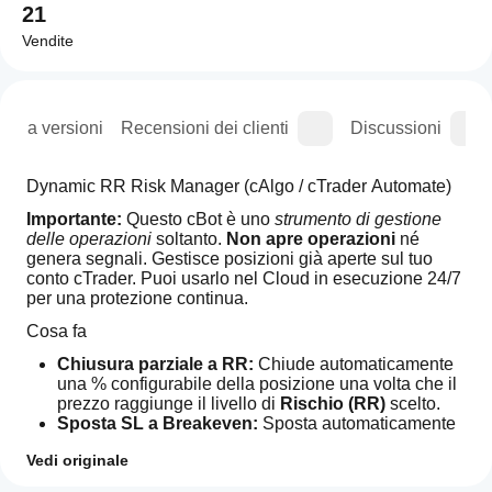
21
Vendite
ogia versioni
Recensioni dei clienti
Discussioni
Dynamic RR Risk Manager (cAlgo / cTrader Automate)
Importante:
 Questo cBot è uno 
strumento di gestione 
delle operazioni
 soltanto. 
Non apre operazioni
 né 
genera segnali. Gestisce posizioni già aperte sul tuo 
conto cTrader. Puoi usarlo nel Cloud in esecuzione 24/7 
per una protezione continua. 
Cosa fa
Chiusura parziale a RR:
 Chiude automaticamente 
una % configurabile della posizione una volta che il 
prezzo raggiunge il livello di 
Rischio (RR)
 scelto.
Sposta SL a Breakeven:
 Sposta automaticamente 
lo Stop Loss al 
prezzo di entrata
 (opzionalmente 
Vedi originale
con un piccolo offset in pip) quando viene raggiunto 
il RR configurato.
Come