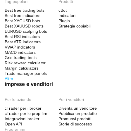
Tag popolari
Prodotti
Best free trading bots
cBot
Best free indicators
Indicatori
Best XAGUSD bots
Plugin
Best XAUUSD robots
Strategie copiabili
EURUSD scalping bots
Best RSI indicators
Best ATR indicators
VWAP indicators
MACD indicators
Grid trading tools
Risk reward calculator
Margin calculators
Trade manager panels
Altro
Imprese e venditori
Per le aziende
Per i venditori
cTrader per i broker
Diventa un venditore
cTrader per le prop firm
Pubblica un prodotto
Integrazioni broker
Promuovi prodotti
Open API
Storie di successo
Programmi