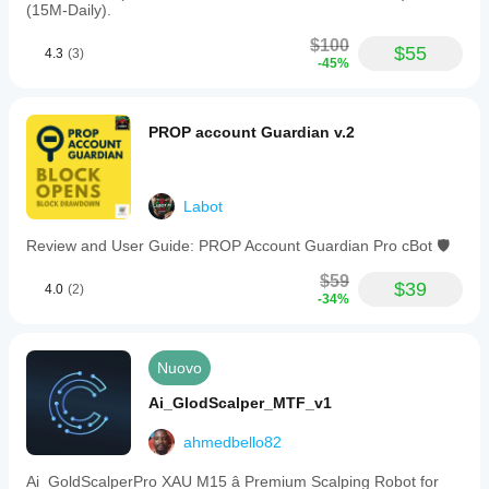
minimum
(15M-Daily).
volume
and
$100
$55
4.3
(3)
step
-45%
size.
The
cBot
supports
PROP account Guardian v.2
account-
wide
daily
limits
Labot
across
all
Review and User Guide: PROP Account Guardian Pro cBot 🛡️
symbols.
Settings
$59
configurable
$39
4.0
(2)
-34%
by
the
user
include
Nuovo
partial
close
Ai_GlodScalper_MTF_v1
RR
level
ahmedbello82
and
percentage,
breakeven
Ai_GoldScalperPro XAU M15 â Premium Scalping Robot for