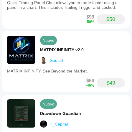
Quick Trading Panel Cbot allows you to trade faster using a
panel in a chart. This includes Trailing Trigger and Locked.
$99
$50
-50%
Nuovo
MATRIX INFINITY v2.0
Goulart
MATRIX INFINITY, See Beyond the Market.
$90
$49
-46%
Nuovo
Drawdown Guardian
H_Capital