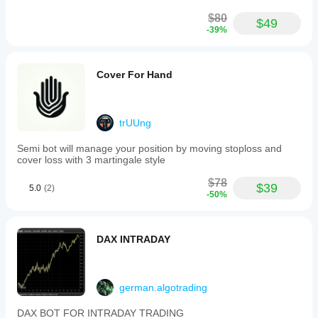
price
use is 1
(with
$80
percent
$49
optional
-39%
risk per
pip
trade, BE
offset)
after 1R
once
and
a
Cover For Hand
partials
configured
near 1.5R.
RR
I would
level
still keep
is
manual
trUUng
met.
review in
-
the
Semi bot will manage your position by moving stoploss and
Manual
process.
cover loss with 3 martingale style
SL
adjustments:
$78
if
$39
5.0
(2)
-50%
the
user
manually
moves
DAX INTRADAY
the
SL
to
breakeven
german.algotrading
or
better,
the
DAX BOT FOR INTRADAY TRADING