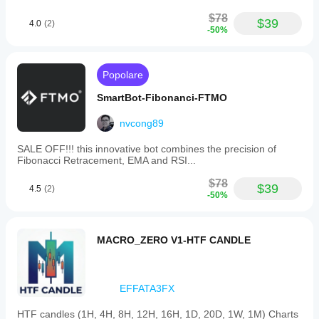
immediately,
with
$78
$39
4.0
(2)
potential
-50%
trading
costs
such
as
Popolare
spread,
commission,
SmartBot-Fibonanci-FTMO
and
slippage.
nvcong89
Management
logic
SALE OFF!!! this innovative bot combines the precision of
requires
Fibonacci Retracement, EMA and RSI...
positions
to
$78
have
$39
4.5
(2)
-50%
an
existing
SL.
Partial
MACRO_ZERO V1-HTF CANDLE
closes
comply
with
broker
EFFATA3FX
volume
rules
including
HTF candles (1H, 4H, 8H, 12H, 16H, 1D, 20D, 1W, 1M) Charts