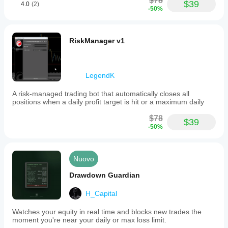
$78
$39
4.0
(2)
-50%
RiskManager v1
LegendK
A risk-managed trading bot that automatically closes all
positions when a daily profit target is hit or a maximum daily
$78
$39
-50%
Nuovo
Drawdown Guardian
H_Capital
Watches your equity in real time and blocks new trades the
moment you're near your daily or max loss limit.