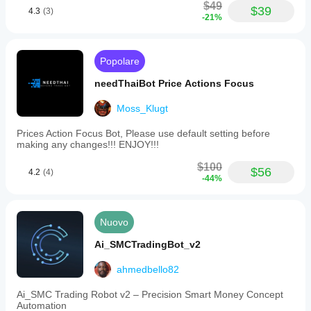
$49
$39
4.3
(3)
-21%
Popolare
needThaiBot Price Actions Focus
Moss_Klugt
Prices Action Focus Bot, Please use default setting before
making any changes!!! ENJOY!!!
$100
$56
4.2
(4)
-44%
Nuovo
Ai_SMCTradingBot_v2
ahmedbello82
Ai_SMC Trading Robot v2 – Precision Smart Money Concept
Automation