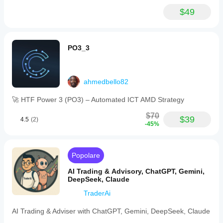
$49
PO3_3
ahmedbello82
🚀 HTF Power 3 (PO3) – Automated ICT AMD Strategy
$70
$39
4.5
(2)
-45%
Popolare
AI Trading & Advisory, ChatGPT, Gemini,
DeepSeek, Claude
TraderAi
AI Trading & Adviser with ChatGPT, Gemini, DeepSeek, Claude