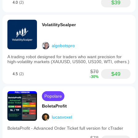
$39
4.0
(2)
VolatilityScalper
algobotspro
A trading robot designed for traders who want precision for
high-volatility markets (XAUUSD, US500, US100, WTI, others.)
$70
$49
4.5
(2)
-30%
Popolare
BoletaProfit
lucasvoxel
BoletaProfit - Advanced Order Ticket full version for cTrader