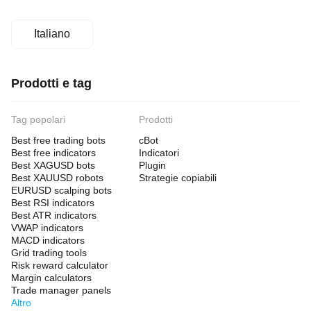
Italiano
Prodotti e tag
Tag popolari
Prodotti
Best free trading bots
cBot
Best free indicators
Indicatori
Best XAGUSD bots
Plugin
Best XAUUSD robots
Strategie copiabili
EURUSD scalping bots
Best RSI indicators
Best ATR indicators
VWAP indicators
MACD indicators
Grid trading tools
Risk reward calculator
Margin calculators
Trade manager panels
Altro