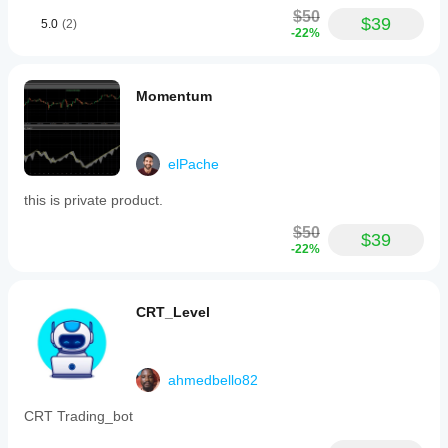
$50
$39
5.0
(2)
-22%
Momentum
elPache
this is private product.
$50
$39
-22%
CRT_Level
ahmedbello82
CRT Trading_bot