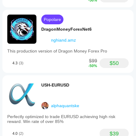
-50%
Popolare
DragonMoneyForexNet6
nghiand.amz
This production version of Dragon Money Forex Pro
$99
$50
4.3
(3)
-50%
USH-EURUSD
alphaquantske
Perfectly optimized to trade EURUSD achieving high risk
reward. Win rate of over 85%
$39
4.0
(2)