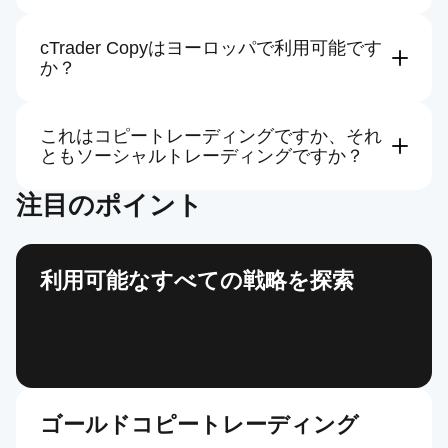
いいえ。cTrader Copyを提供するブローカーのみで
戦略をコピーでき、戦略の可用性はブローカー、地
域、または口座タイプによって異なる場合がありま
cTrader Copyはヨーロッパで利用可能です
す。
か？
ブローカーを選ぶ
可用性は地域の規制とブローカーによって異なる場
合があります。選択したブローカーに確認してくだ
さい。
これはコピートレーディングですか、それ
さらに詳しく
ともソーシャルトレーディングですか？
cTrader Copyは、実行レイヤー（コピートレーディ
注目のポイント
ング）と透明性シグナル（ソーシャルトレーディン
グ）を組み合わせており、cTrader Copyブローカー
を通じてコピーする前にプロバイダーを評価できま
す。戦略プロバイダーからの取引を自動的にコピー
するだけでなく、プロバイダーのプロファイルやパ
利用可能なすべての戦略を探索
フォーマンスデータなどのソーシャルトレーディン
グ要素も含まれているため、情報に基づいた決定を
下すことができます。
ゴールドコピートレーディング