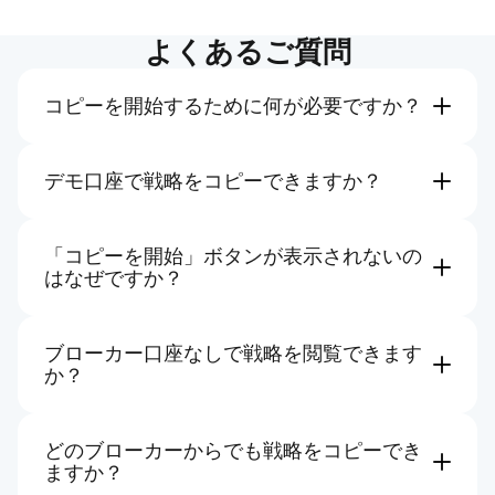
よくあるご質問
コピーを開始するために何が必要ですか？
cTrader IDと、cTrader Copyをサポートするライブ
またはデモのヘッジ口座が必要です。口座を設定し
たら、戦略を選択し、資金を追加してコピーを開始
デモ口座で戦略をコピーできますか？
します。
はい、ただしプロバイダーが許可する無料の戦略と
さらに詳しく
ポートフォリオのみです。コピーせずにコピーポー
トフォリオ（戦略）とプロバイダーの統計を閲覧で
「コピーを開始」ボタンが表示されないの
きます。無制限のアクセスを希望する場合は、コピ
はなぜですか？
ートレーディングをサポートするブローカーでライ
あなたのブローカー、地域、または口座タイプがそ
ブ口座を開設してください。
の戦略またはコピートレーディング全般をサポート
さらに詳しく
していない可能性があります。デモ口座は無料の戦
ブローカー口座なしで戦略を閲覧できます
略のみをコピーでき、ヘッジ口座のみがサポートさ
か？
れています。
はい。戦略ページとパフォーマンスの詳細を確認で
さらに詳しく
きますが、cTrader IDでログインし、サポートされ
ている口座を使用してコピーを開始する必要があり
どのブローカーからでも戦略をコピーでき
ます。
ますか？
戦略を探索