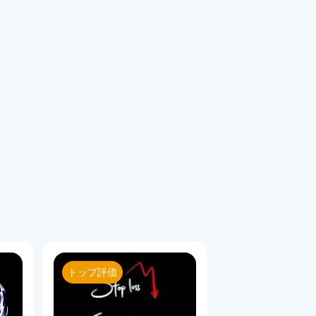
ジで使用すると、グリッド取引は大きなドローダウンや壊滅的な損
い、保守的なサイズ設定をし、フィルター/タイミングコントロ
を反映しています。
 — このインスタンスのポジション/履歴をグループ化します。
ルテスト版では使用されません）。
最初の買いを自動的に開きます。
トップ評価
最初の売りを自動的に開きます。
規ポジションを開く最も早い時間。
規ポジションを開く最も遅い時間。
売り）のオープンポジション上限。