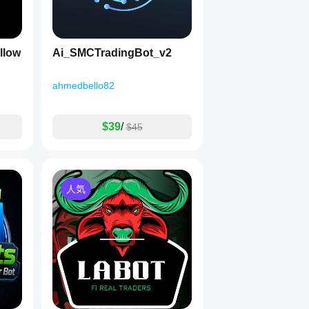
一時停止の上限。
向に傾斜するCoGが必要（買いは上昇傾斜、売りは下降傾斜）。
llow
Ai_SMCTradingBot_v2
時間枠に基づくRSIフィルタリング。
プリング時間枠。
ターがオンのとき、RSIが 
上限以上
 の場合のみ売りが許可されま
ahmedbello82
ターがオンのとき、RSIが 
下限以下
 の場合のみ買いが許可されま
$39
/
$45
 オフ）
 — 片側のオープンポジションがNに達した後にリカバ
の動作：
人気
ンポジション数で割る（最小1ポイント）
ーゲットが0になる）
E/TP/SL/トレーリングラインと利益ラベルを描画。高速バックテ
をまとめる（0 = 毎ティック更新）。
：5）
 — インジケーターを覆わないようにトップパネルの垂直