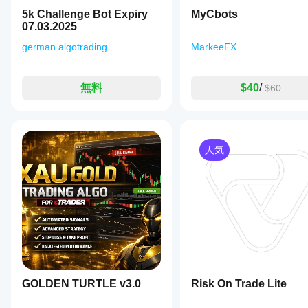
の使
5k Challenge Bot Expiry
MyCbots
ビジュアル＆パネル
用状
07.03.2025
況で
メインパネル（左上）
のパ
german.algotrading
MarkeeFX
買い/売りの純利益、
日次
 と 
合計
 の純利益、
買い/売
フォ
示。
ーマ
取引パネル（左下）
ンス
無料
$40
/
手動の買い/売り、サイド一時停止切替、リカバリー
$60
を理
チャートオーバーレイ
解す
BEライン
（手数料＆スワップ控除後）
るの
TP起動ライン
（BEからターゲット利益分）
に役
オプションSLライン
（加重エントリーから）
立ち
仮想トレーリングライン
 トレーリングが有効な
人気
ま
す。
デモ版とライセンス版の違い
デモ版：
 バックテストのみ。ロジック、UI、さま
ライセンス版：
 ライブまたはフォワードテストに必
はじめに（簡単な手順）
GOLDEN TURTLE v3.0
Risk On Trade Lite
シード買い/売りを
ON
 にしてシンボルをバックテス
ステップを設定し、適切な最小/最大で
動的一時停止