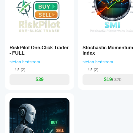
すか？
ウド
フィルター＆安全機能
：
cBotのク
また
cBot
スプレッドフィルター
、 
取引時間帯
、オプション
ラウド実
はロ
algo.expert
のパ
行はすべ
ーカ
チャート上のコントロールパネル
：
フォ
ての
October 2, 2025
ルの
利益概要（買い/売り/日次/合計）、サイドごと
cTrader
ーマ
イン
手動の買い/売りボタン、一時停止切替、リカバ
Tested
アプリで
ンス
スタ
Isabelle
サポート
視覚的オーバーレイ
：
ンス
をテ
v5.0.0
されてい
自動描画 
BE
、 
TP起動
、 
SL
、および（有効時）
を開
スト
DEMO on
RiskPilot One-Click Trader
Stochastic Momentum
ますが、
始し
EURUSD
する
- FULL
デモ注意事項：
 ストアのデモは 
Index
バックテストのみ
 
ローカル
ま
H1. Both
には
センス版が必要です。
実行は
backtest
す。
stefan.hedstrom
stefan.hedstrom
どう
cTrader
and
すれ
4.5
(2)
4.5
(2)
optimization
Windows
推奨ワークフロー
ended flat
ばよ
と
$39
$19
/
$20
at around
cTrader
いで
手放しグリッド：
+0.3%. Very
Macでし
す
取引時間、ステップ距離、最大注文数、基本ロット＆乗
safe, no
かサポー
か？
DD, but no
くバイアスをかけておきます。
トされて
real gains
以前に取
いませ
半手動制御：
either.
より
引をした
ん。
Feels like a
シード注文を無効にし、パネルの手動ボタンで初期方向を
良い
ことのな
placeholder
ます。
結果
いデモ口
bot, not
座でcBot
を得
ready for
リカバリー重視セッション：
を実行
serious
るた
自動リカバリー
 をNポジション後に有効にし、減少した
trading.
し、時間