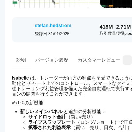
stefan.hedstrom
418M
2.71M
取引数量
獲得pips
登録日
31/01/2025
説明
バージョン履歴
カスタマーレビュー
Isabelle
 は、トレーダーが両方の利点を享受できるよう
動化
と
 チャート上でのコントロール。スマートなタイ
想トレーリング利益管理を備えた完全自動運転で実行す
ョンの開閉を行うことができます。
v5.0.0の新機能
新しいメインパネル
 と追加の分析機能：
サイドロット合計
（買い/売り）
ライブスワップレート
（ロング/ショート）で正
拡張された利益表示
（買い、売り、日次、合計）