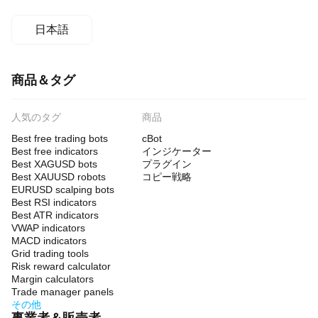
日本語
商品＆タグ
人気のタグ
商品
Best free trading bots
cBot
Best free indicators
インジケーター
Best XAGUSD bots
プラグイン
Best XAUUSD robots
コピー戦略
EURUSD scalping bots
Best RSI indicators
Best ATR indicators
VWAP indicators
MACD indicators
Grid trading tools
Risk reward calculator
Margin calculators
Trade manager panels
その他