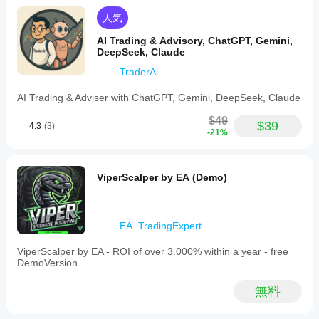
って
2. BRKラインをブレイクアウトレベルにドラッグ
異な
人気
3. 必要に応じてENT（エントリー）、SL、TPラインを
る場
調整
合が
AI Trading & Advisory, ChatGPT, Gemini,
あり
DeepSeek, Claude
4. ボットが価格を監視し、ブレイクアウト時にリミッ
ま
ト注文を出す
TraderAi
す。
ボッ
5. いつでもBRKまたはENTラインを削除してキャンセ
AI Trading & Adviser with ChatGPT, Gemini, DeepSeek, Claude
トを
ル可能
ご自
$49
$39
4.3
(3)
身の
-21%
環境
でテ
スト
無料版
ViperScalper by EA (Demo)
する
------------
こと
で、
実際
EA_TradingExpert
の使
これは無料のシングルグループ版で、一度に1つのブレ
用状
イクアウト設定が必要なトレーダーに最適です。
ViperScalper by EA - ROI of over 3.000% within a year - free
況で
DemoVersion
のパ
フォ
もっとパワーが必要ですか？「StopLimitBotX」にアッ
無料
ーマ
プグレードすると：
ンス