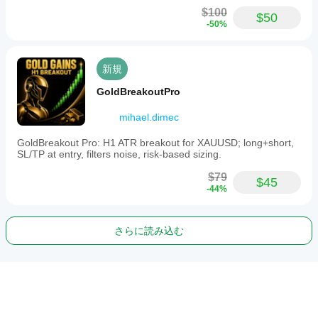
$100
$50
-50%
新規
GoldBreakoutPro
mihael.dimec
GoldBreakout Pro: H1 ATR breakout for XAUUSD; long+short,
SL/TP at entry, filters noise, risk-based sizing.
$79
$45
-44%
さらに読み込む