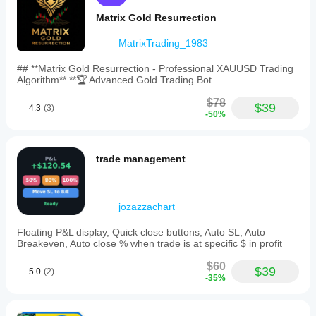
境で一貫
です
Matrix Gold Resurrection
性、ドロ
か？
カスタマイズ可能なストップロスとテイクプロフィット
ーダウ
ブロ
と組み合わせて、ポジションサイズとリスク保護を完全
MatrixTrading_1983
ン、およ
cBot
ーカ
にコントロールできます。
び動作に
を実
ーと
## **Matrix Gold Resurrection - Professional XAUUSD Trading
ご注目く
行す
市況
Algorithm** **🏆 Advanced Gold Trading Bot
ださい。
に合
る前
cTrader
[柔軟な方向設定]
わせ
$78
にパ
$39
4.3
(3)
Windows
て
-50%
ラメ
- 買い：上方ブレイクアウトを待つ
と
cBot
ータ
cTrader
- 売り：下方ブレイクアウトを待つ
を
最
ーを
Macで
適化
trade management
は、過去
調整
- 両方：価格位置に基づいて方向を自動検出
する
の市場デ
すべ
こと
ータを使
きで
で、
用して
す
パフ
jozazzachart
cBotをバ
ォー
か？
ックテス
なぜこのボットを選ぶのか？
マン
Floating P&L display, Quick close buttons, Auto SL, Auto
cBot
トできま
スを
cBot
Breakeven, Auto close % when trade is at specific $ in profit
--------------------
はデ
す。
大幅
はす
フォ
$60
に向
べて
$39
ルト
5.0
(2)
-35%
上さ
のパ
の口
基本的なリミット注文ツールとは異なり、このボットは
せる
ラメ
座で
以下を提供します：
こと
ータ
同じ