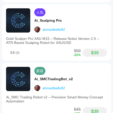
バージョン：1.0.0
作者：efem2000
人気
ライセンス：フリーウェア
Ai_Scalping Pro
ahmedbello82
Gold Scalper Pro XAU M15 – Release Notes Version 2.0 –
ATR‑Based Scalping Robot for XAU/USD
$50
$39
5.0
(3)
-22%
新規
Ai_SMCTradingBot_v2
ahmedbello82
Ai_SMC Trading Robot v2 – Precision Smart Money Concept
Automation
$45
$39