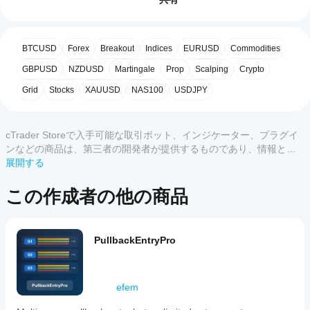
始す
- 使用例：トリガー後に特定の価格での約定を確実にす
るに
る
はど
うす
カスタマーレビュー
BTCUSD
Forex
Breakout
Indices
EURUSD
Commodities
れば
このボットのブレイクアウトリミットロジック：
よい
GBPUSD
NZDUSD
Martingale
Prop
Scalping
Crypto
すべて
5
4
3
2
- ブレイクアウトレベル（BRK）とエントリーレベル
です
Grid
Stocks
XAUUSD
NAS100
USDJPY
（ENT）を定義
か？
この
cBot
- 価格がBRKを突破すると、ボットが即座にENTでリミ
商品
どの
をイ
ット注文を出す
には
cTrader Storeで入手可能な取引ボット、インジケーター、プラグイ
cTrader
ンス
まだ
- 使用例：確定したブレイクアウト後のプルバックでエ
ンなどの商品は、第三者の開発者が提供するものであり、情報と技
アプリ
トー
レビ
ントリー
術の取得のみを目的としてご利用いただけます。cTrader Storeはブ
展開する
ルし
がcBot
ュー
た
ローカーではなく、投資助言や個人的な推奨を行うことも、将来の
をサポ
があ
- ブレイクアウト確認後のプルバックを捉えるのに最適
ら、
パフォーマンスを保証することもありません。
ートし
この作成者の他の商品
りま
その
ていま
せ
クラ
ん。
すか？
ウド
お使
cBotのク
また
PullbackEntryPro
いに
主な特徴
cBot
ラウド実
はロ
なっ
のパ
行はすべ
ーカ
------------
たこ
フォ
ての
ルの
とが
cTrader
ーマ
イン
efem
ある
アプリで
ンス
スタ
方
[強力なビジュアルプランニング]
サポート