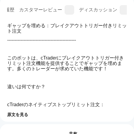
ン履歴
カスタマーレビュー
ディスカッション
ギャップを埋める：ブレイクアウトトリガー付きリミッ
ト注文
----------------------------------------------
このボットは、cTraderにブレイクアウトトリガー付き
リミット注文機能を提供することでギャップを埋めま
す。多くのトレーダーが求めていた機能です！
違いは何ですか？
cTraderのネイティブストップリミット注文：
- ストップ価格とリミット価格の範囲を設定
原文を見る
取引プロフィール
cBot
- 価格がストップに達すると、指定された範囲内でリミ
ット注文がキューに入る
を開
レビュー: 0
共有