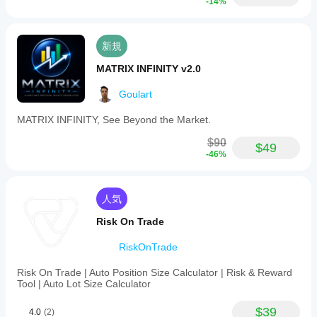
-14%
新規
MATRIX INFINITY v2.0
Goulart
MATRIX INFINITY, See Beyond the Market.
$90
$49
-46%
人気
Risk On Trade
RiskOnTrade
Risk On Trade | Auto Position Size Calculator | Risk & Reward
Tool | Auto Lot Size Calculator
$39
4.0
(2)