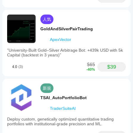
人気
GoldAndSilverPairTrading
ApexVector
“University-Built Gold–Silver Arbitrage Bot: +439k USD with 5k
Capital (backtest in 3 years)”
$65
$39
4.0
(3)
-40%
新規
TSAI_AutoPortfolioBot
TraderSuiteAI
Deploy custom, genetically optimized quantitative trading
portfolios with institutional-grade precision and ML.