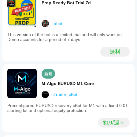
がで
- ビジュアルなドラッグ＆ドロッププランニング（単な
ーで
Prop Ready Bot Trial 7d
パフ
きま
る入力ボックスではない）
開始
ォー
す。
する
マン
- ブレイクアウトトリガーロジック（ネイティブの
こと
cTraderストップリミットとは異なる）
スを
Labot
も、
発揮
提供
- 1つのツールで3つのポジションサイズ設定モード
This version of the bot is a limited trial and will only work on
しま
され
Demo accounts for a period of 7 days
- 取引トリガー前のリアルタイム損益プレビュー
た
す
最
適化
か？
- スマート制約付き統合SL/TP
無料
ファ
パフ
イル
ォー
を使
マン
オールインワンソリューション。複数の別々のツールは
用す
スは
新規
不要です。
るこ
ブロ
とも
ーカ
M-Algo EURUSD M1 Core
でき
ーの
ま
条
cTrader_cBot
す。
件、
使い方
スプ
Preconfigured EURUSD recovery cBot for M1 with a fixed 0.01
レッ
starting lot and optional equity protection.
------------
ド、
執行
$19/週～
品質
1. 取引方向とリスクパラメータを設定
によ