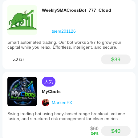
を理
- 複数の同時注文グループ
解す
WeeklySMACrossBot_777_Cloud
- グループごとの独立設定
るの
に役
- ビジュアルグループコネクターとラベル
立ち
ま
- スケールインおよびブラケット注文戦略
tsem201126
す。
Smart automated trading. Our bot works 24/7 to grow your
capital while you relax. Effortless, intelligent, and secure.
動作環境
$39
5.0
(2)
------------
- すべてのシンボルとタイムフレームで動作
人気
- 外部依存なし
MyCbots
- AccessRights: なし（安全、外部アクセスなし）
MarkeeFX
Swing trading bot using body-based range breakout, volume
fusion, and structured risk management for clean entries.
バージョン情報
$60
$40
------------
-34%