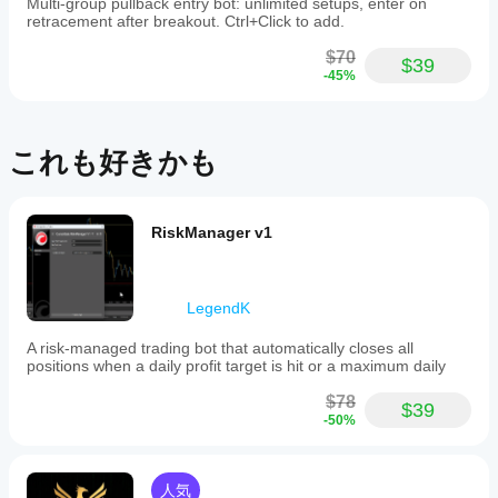
Multi-group pullback entry bot: unlimited setups, enter on
ンス
をテ
は、
されてい
retracement after breakout. Ctrl+Click to add.
を開
- チャート上でラインをドラッグ＆ドロップ：BRK（ブ
スト
ぜひ
ますが、
始し
レイクアウト）、ENT（エントリー）、SL（ストップ
する
レビ
$70
ローカル
ま
$39
ロス）、TP（テイクプロフィット）
には
ュー
-45%
実行は
す。
をお
どう
- 各レベルのピップ数、ドル額、ロットサイズをリアル
cTrader
願い
すれ
タイムでプレビュー表示
Windows
しま
ばよ
と
す。
- スマート制約で非論理的なライン位置を防止（例：買
これも好きかも
cTrader
いで
いの場合のエントリー上のSL）
Macでし
す
かサポー
か？
- ライト／ダークチャート背景に自動適応するカラー
トされて
以前に取
RiskManager v1
- タイムフレーム切り替え時の状態保持
いませ
より
引をした
ん。
良い
ことのな
結果
いデモ口
[完全なポジション＆リスク管理]
LegendK
座でcBot
を得
を実行
るた
3つのプロフェッショナルなポジションサイズ設定モー
A risk-managed trading bot that automatically closes all
し、時間
めに
ド：
positions when a daily profit target is hit or a maximum daily
をかけて
cBot
そのアク
- 固定ロット：指定した一定のロットサイズで取引
の設
$78
$39
ティビテ
定を
-50%
- エクイティ％：口座資産の割合に基づくサイズ設定
ィを監視
最適
します。
- リスク％：ストップロス距離とリスク許容度に基づい
化す
さまざま
てロット数を計算
べき
な市場環
人気