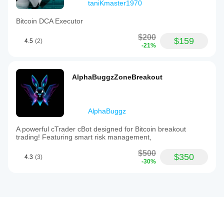
taniKmaster1970
Bitcoin DCA Executor
$200
$159
4.5
(2)
-21%
AlphaBuggzZoneBreakout
AlphaBuggz
A powerful cTrader cBot designed for Bitcoin breakout
trading! Featuring smart risk management,
$500
$350
4.3
(3)
-30%