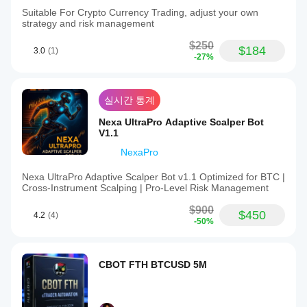
Suitable For Crypto Currency Trading, adjust your own
strategy and risk management
$250
$184
3.0
(1)
-27%
실시간 통계
Nexa UltraPro Adaptive Scalper Bot
V1.1
NexaPro
Nexa UltraPro Adaptive Scalper Bot v1.1 Optimized for BTC |
Cross‑Instrument Scalping | Pro‑Level Risk Management
$900
$450
4.2
(4)
-50%
CBOT FTH BTCUSD 5M