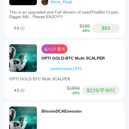
Moss_Klugt
This is an upgraded and Full Version of needThaiBot Crypto
Digger MkI , Please ENJOY!!!
$180
$93
5.0
(1)
-49%
실시간 통계
OPTI GOLD-BTC Multi SCALPER
taniKmaster1970
OPTI GOLD-BTC Multi SCALPER
$1950
$225/주부터
4.5
(2)
-24%
BitcoinDCAExecutor