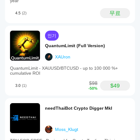
year
무료
4.5
(2)
인기
QuantumLimit (Full Version)
XAUron
QuantumLimit - XAUUSD/BTCUSD - up to 100 000 %+
cumulative ROI
$98
$49
3.0
(1)
-50%
needThaiBot Crypto Digger MkI
Moss_Klugt