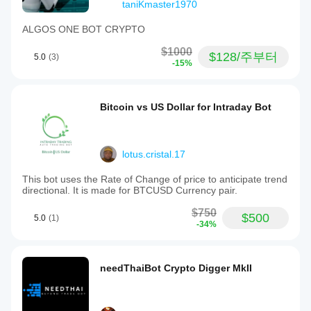
taniKmaster1970
ALGOS ONE BOT CRYPTO
$1000
$128/주부터
5.0
(3)
-15%
Bitcoin vs US Dollar for Intraday Bot
lotus.cristal.17
This bot uses the Rate of Change of price to anticipate trend
directional. It is made for BTCUSD Currency pair.
$750
$500
5.0
(1)
-34%
needThaiBot Crypto Digger MkII