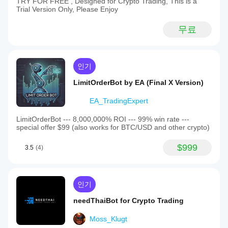
TRY FOR FREE , Designed for Crypto Trading, This is a
Trial Version Only, Please Enjoy
무료
인기
LimitOrderBot by EA (Final X Version)
EA_TradingExpert
LimitOrderBot --- 8,000,000% ROI --- 99% win rate ---
special offer $99 (also works for BTC/USD and other crypto)
$999
3.5
(4)
인기
needThaiBot for Crypto Trading
Moss_Klugt