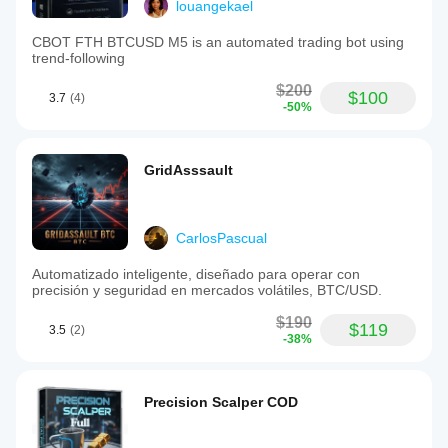
louangekael
CBOT FTH BTCUSD M5 is an automated trading bot using
trend-following
$200
$100
3.7
(4)
-50%
GridAsssault
CarlosPascual
Automatizado inteligente, diseñado para operar con
precisión y seguridad en mercados volátiles, BTC/USD.
$190
$119
3.5
(2)
-38%
Precision Scalper COD