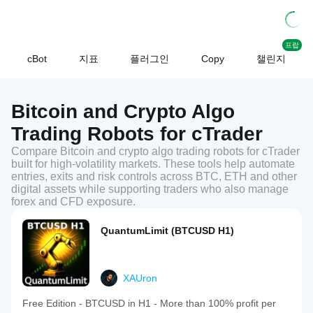
프랍
cBot
지표
플러그인
Copy
챌린지
Bitcoin and Crypto Algo
Trading Robots for cTrader
Compare Bitcoin and crypto algo trading robots for cTrader
built for high-volatility markets. These tools help automate
entries, exits and risk controls across BTC, ETH and other
digital assets while supporting traders who also manage
forex and CFD exposure.
QuantumLimit (BTCUSD H1)
XAUron
Free Edition - BTCUSD in H1 - More than 100% profit per