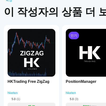
확장
시작
리뷰: 0
하나
이 작성자의 상품 더 
요?
설치
어떤
고객 리뷰
후,
cTrader
cBot
앱이
의
모두
5
4
3
2
클라
cBot을
인기
우드
지원하
이
또는
나요?
상
로컬
모든
품
인스
cBot
cTrader
에
턴스
성능
앱은
대
를
을
cBot의
한
시작
클라우드
어떻
리
하세
실행을
뷰
게
요.
지원하
가
테스
며, 로컬
아
트할
HKTrading Free ZigZag
PositionManager
실행은
직
수
cTrader
없
있나
Windows
습
hketen
hketen
요?
와 Mac에
니
5.0
(1)
5.0
(3)
서만 가
이전 거
다.
더
능합니
래가 없
이