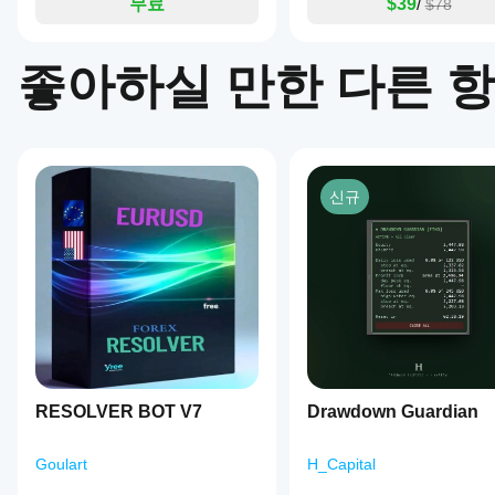
무료
$39
/
$78
나은
다.
는 새 데
미
결과
모 계정
사
에서
를
용
좋아하실 만한 다른 
cBot을
해
얻기
실행하고
보
위해
시간별로
셨
cBot
활동을
나
설정
모니터링
요?
을
하세요.
다
최적
일관성,
른
신규
화해
낙폭, 다
사
야
양한 시
람
장 조건
하나
들
에서의
에
요?
동작을
게
중개
중점적으
가
cBot
인
로 관찰
장
을
및
하세요.
먼
실행
시장
cTrader
저
조건
하기
Windows
소
에
전에
와 Mac에
개
RESOLVER BOT V7
Drawdown Guardian
맞춰
매개
서 과거
해
cBot
변수
시장 데
주
을
Goulart
H_Capital
를
이터를
세
최적
바탕으로
조정
요!