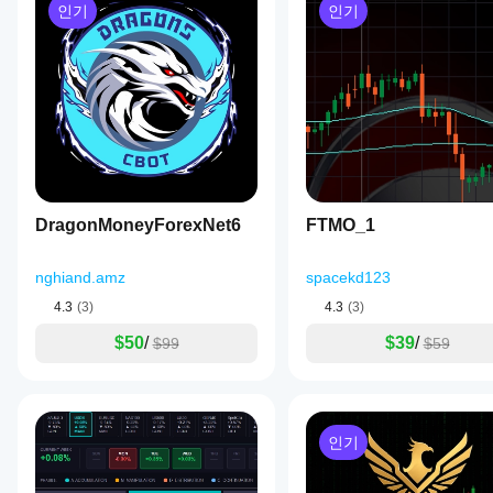
인기
인기
중
인
환
경
에
서
봇
을
테
스
트
DragonMoneyForexNet6
FTMO_1
해
보
면
nghiand.amz
spacekd123
실
4.3
(3)
4.3
(3)
제
사
$50
/
$39
/
$99
$59
용
시
어
떤
성
인기
능
을
보