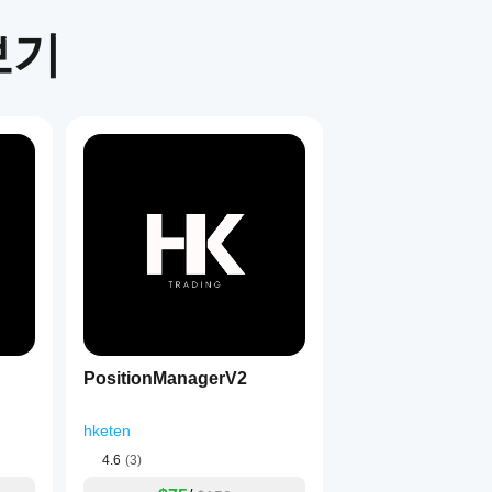
보기
1
PositionManagerV2
hketen
4.6
(3)