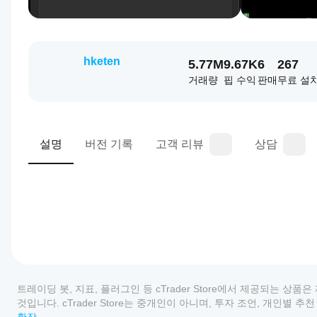
hketen
5.77M
9.67K
6
267
거래량
핍 수익
판매
무료 설
설명
버전 기록
고객 리뷰
상담
0.0
트레이딩 프로필
cBot
을
트레이딩 봇, 지표, 플러그인 등 cTrader Store에서 제공되는 
어떻
것입니다. cTrader Store는 중개인이 아니며, 투자 조언, 개인별
게