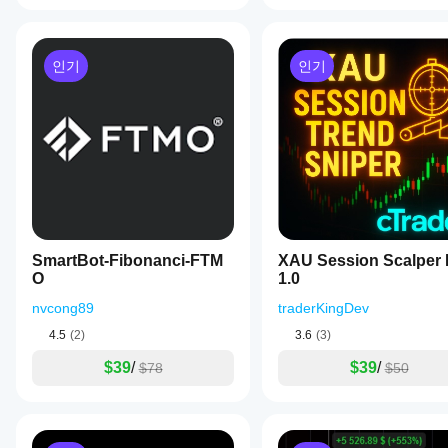
니
레
다.
드
및
실
인기
인기
행
품
질
에
따
라
성
능
이
달
SmartBot-Fibonanci-FTM
XAU Session Scalper 
라
O
1.0
질
수
nvcong89
traderKingDev
있
습
4.5
(2)
3.6
(3)
니
$39
/
$39
/
$78
$50
다.
현
재
사
용