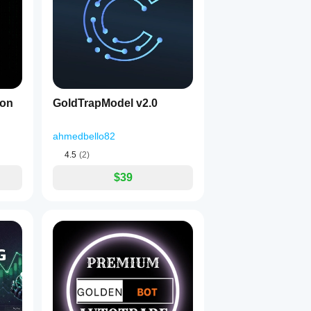
ion
GoldTrapModel v2.0
ahmedbello82
4.5
(2)
$39