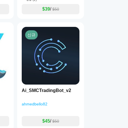
$39
/
$50
신규
Ai_SMCTradingBot_v2
ahmedbello82
$45
/
$50