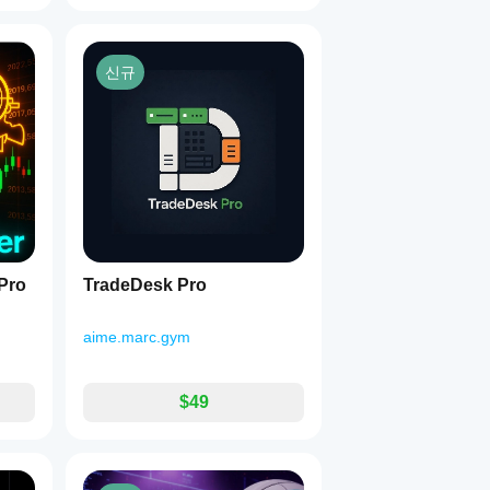
신규
Pro
TradeDesk Pro
aime.marc.gym
$49