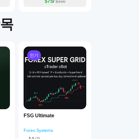
$75
/
$150
항목
인기
FSG Ultimate
Forex.Systems
5.0
(2)