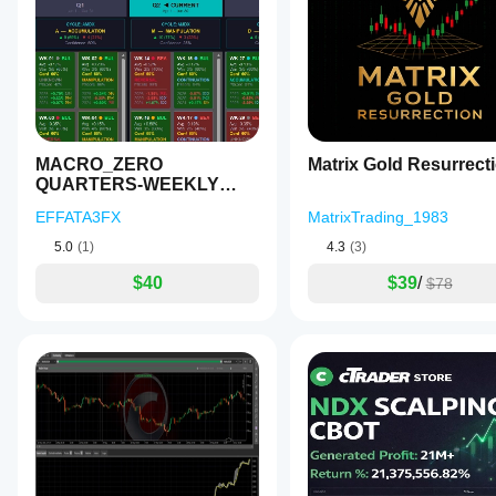
이
는
지
파
악
하
는
데
MACRO_ZERO
Matrix Gold Resurrect
도
QUARTERS-WEEKLY
움
SESSIONS
EFFATA3FX
이
MatrixTrading_1983
됩
5.0
(1)
4.3
(3)
니
다.
$40
$39
/
$78