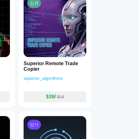
신규
Superior Remote Trade
Copier
superior_algorithms
$39
/
$58
인기