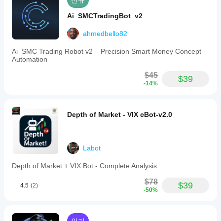
야
양한 시
신규
게
장 조건
하나
가
Ai_SMCTradingBot_v2
에서의
요?
장
동작을
먼
중개
ahmedbello82
중점적으
cBot
저
인
로 관찰
소
을
및
Ai_SMC Trading Robot v2 – Precision Smart Money Concept
하세요.
개
실행
시장
Automation
cTrader
해
조건
하기
Windows
주
에
$45
전에
$39
와 Mac에
세
맞춰
-14%
매개
서 과거
요!
cBot
변수
시장 데
을
를
이터를
최적
Depth of Market - VIX cBot-v2.0
바탕으로
조정
화
하
cBot을
해야
면
백테스트
할까
성능
하세요.
요?
이
Labot
크게
기본
cBot
향상
Depth of Market + VIX Bot - Complete Analysis
매개
될
은
변수
수
$78
모든
를
$39
4.5
(2)
있습
-50%
사용
계정
니
하여
에서
다.
cBot
동일
을