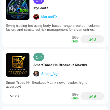
인기
한
시작
성능
하거
MyCbots
을
나
보이
제공
MarkeeFX
나
된
요?
Swing trading bot using body-based range breakout, volume
최적
fusion, and structured risk management for clean entries.
화
중
파일
개
$60
을
$40
인
-34%
사용
조
할
건,
수
스
있습
신규
프
니
레
SmartTrade H4 Breakout Maxtrix
다.
드
및
Smart_Algo
실
행
Smart Trade H4 Breakout Matrix (lower trader, higher
품
accuracy)
질
에
$98
$49
5.0
(1)
따
-50%
라
성