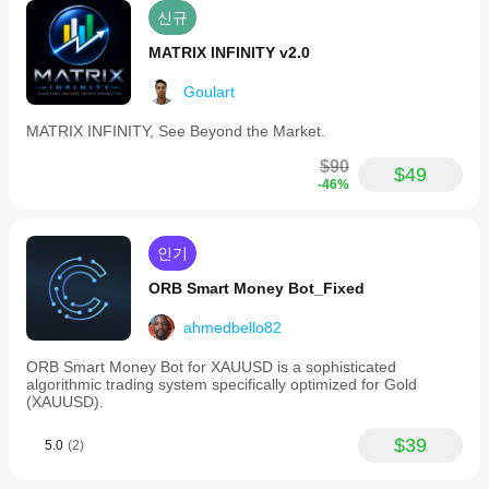
신규
MATRIX INFINITY v2.0
Goulart
MATRIX INFINITY, See Beyond the Market.
$90
$49
-46%
인기
ORB Smart Money Bot_Fixed
ahmedbello82
ORB Smart Money Bot for XAUUSD is a sophisticated
algorithmic trading system specifically optimized for Gold
(XAUUSD).
$39
5.0
(2)