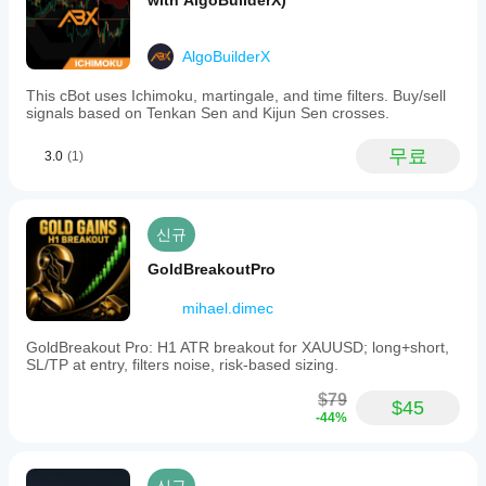
with AlgoBuilderX)
한
인스
cBot
cTrader
리
턴스
성능
앱은
뷰
를
을
cBot의
AlgoBuilderX
가
시작
클라우드
어떻
아
하세
This cBot uses Ichimoku, martingale, and time filters. Buy/sell
실행을
게
직
요.
signals based on Tenkan Sen and Kijun Sen crosses.
지원하
없
테스
며, 로컬
습
트할
실행은
무료
니
3.0
(1)
수
cTrader
다.
있나
Windows
이
요?
와 Mac에
미
서만 가
이전 거
신규
사
더
능합니
래가 없
용
나은
GoldBreakoutPro
다.
는 새 데
해
결과
모 계정
보
mihael.dimec
에서
를
셨
cBot을
얻기
나
GoldBreakout Pro: H1 ATR breakout for XAUUSD; long+short,
실행하고
요?
위해
SL/TP at entry, filters noise, risk-based sizing.
시간별로
다
cBot
활동을
른
설정
$79
$45
모니터링
사
을
-44%
하세요.
람
최적
일관성,
들
화해
낙폭, 다
에