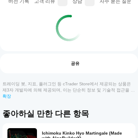
명
버전 기록
고객 리뷰
상담
자주 묻는 질문(FA
트레이딩 프로필
cBot
을
리뷰: 0
어떻
공유
게
시작
하나
트레이딩 봇, 지표, 플러그인 등 cTrader Store에서 제공되는 상품은
고객 리뷰
요?
제3자 개발자에 의해 제공되며, 이는 단순히 정보 및 기술적 접근을 목
설치
적으로 제공된 것입니다. cTrader Store는 중개인이 아니며, 투자 조
확장
모두
5
4
3
2
1
어떤
후,
언, 개인별 추천 또는 향후 성과에 대한 어떠한 보장도 제공하지 않습
cTrader
cBot
니다.
이
좋아하실 만한 다른 항목
앱이
의
상
클라
cBot을
품
우드
지원하
에
또는
나요?
대
Ichimoku Kinko Hyo Martingale (Made
로컬
모든