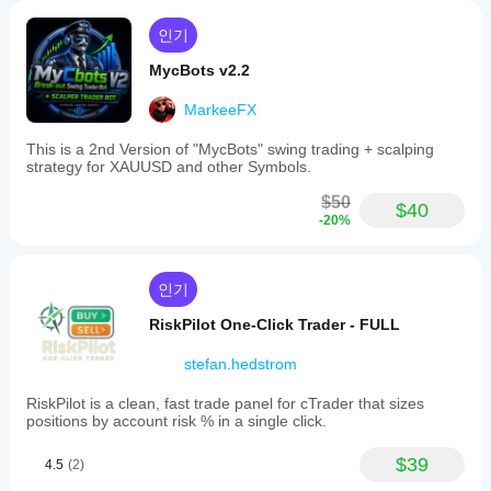
해
보
인기
면
실
MycBots v2.2
제
사
MarkeeFX
용
시
This is a 2nd Version of "MycBots" swing trading + scalping
어
strategy for XAUUSD and other Symbols.
떤
성
$50
$40
능
-20%
을
보
이
인기
는
지
RiskPilot One-Click Trader - FULL
파
악
stefan.hedstrom
하
는
RiskPilot is a clean, fast trade panel for cTrader that sizes
데
positions by account risk % in a single click.
도
움
$39
4.5
(2)
이