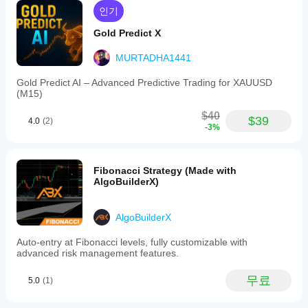
능
인기
이
달
Gold Predict X
라
질
MURTADHA1441
수
있
Gold Predict AI – Advanced Predictive Trading for XAUUSD
습
(M15)
니
다.
$40
$39
4.0
(2)
현
-3%
재
사
용
Fibonacci Strategy (Made with
중
AlgoBuilderX)
인
환
경
AlgoBuilderX
에
서
Auto-entry at Fibonacci levels, fully customizable with
봇
advanced risk management features.
을
테
무료
5.0
(1)
스
트