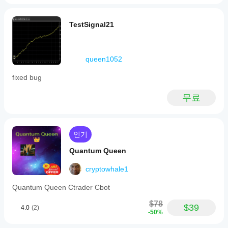
TestSignal21
queen1052
fixed bug
무료
인기
Quantum Queen
cryptowhale1
Quantum Queen Ctrader Cbot
$78
$39
4.0
(2)
-50%