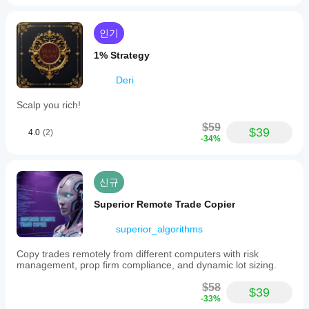
됩
니
다.
인기
1% Strategy
Deri
Scalp you rich!
$59
$39
4.0
(2)
-34%
신규
Superior Remote Trade Copier
superior_algorithms
Copy trades remotely from different computers with risk
management, prop firm compliance, and dynamic lot sizing.
$58
$39
-33%