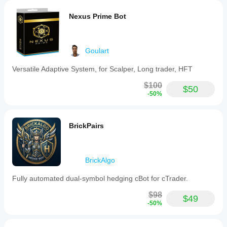
Nexus Prime Bot
Goulart
Versatile Adaptive System, for Scalper, Long trader, HFT
$100
$50
-50%
BrickPairs
BrickAlgo
Fully automated dual-symbol hedging cBot for cTrader.
$98
$49
-50%